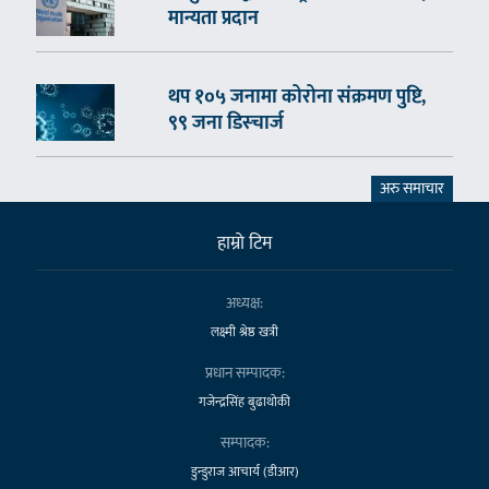
मान्यता प्रदान
थप १०५ जनामा कोरोना संक्रमण पुष्टि,
९९ जना डिस्चार्ज
अरु समाचार
हाम्राे टिम
अध्यक्ष:
लक्ष्मी श्रेष्ठ खत्री
प्रधान सम्पादक:
गजेन्द्रसिंह बुढाथोकी
सम्पादक:
डुन्डुराज आचार्य (डीआर)