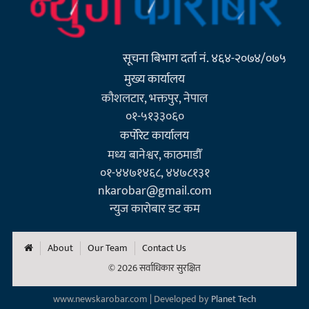
सूचना बिभाग दर्ता नं. ४६४-२०७४/०७५
मुख्य कार्यालय
कौशलटार, भक्तपुर, नेपाल
०१-५१३३०६०
कर्पाेरेट कार्यालय
मध्य बानेश्वर, काठमाडौँ
०१-४४७१४६८, ४४७८१३१
nkarobar@gmail.com
न्युज कारोबार डट कम
About
Our Team
Contact Us
© 2026 सर्वाधिकार सुरक्षित
www.newskarobar.com | Developed by
Planet Tech