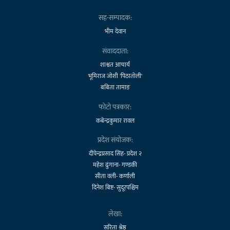
सह-सम्पादक:
भीम देवान
संवाददाता:
शाश्वत आचार्य
भूमिराज जोशी 'पिठातोली'
बबिता तामाङ
फोटो पत्रकार:
कबेन्द्रकुमार रावल
प्रदेश संयोजक:
दीपेन्द्रप्रसाद सिंह- प्रदेश २
महेश ढुंगाना- गण्डकी
सीता वली- कर्णाली
दिनेश बिष्ट- सुदूरपश्चिम
लेखा:
सरिता श्रेष्ठ