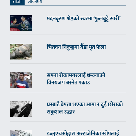
ताजा
लाेकप्रिय
मदनकृष्ण श्रेष्ठको स्वरमा ‘फुलबुट्टे सारी’
चितवन निकुञ्जमा गैँडा मृत फेला
सपना रोकामगरलाई धम्क्याउने
विनयजंग बस्नेत पक्राउ
घरबाटै बेपत्ता भएका आमा र दुई छोराको
सकुशल उद्धार
डब्लुएचओद्वारा अस्ट्राजेनिका खोपलाई