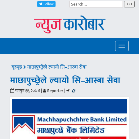
Follow
GO
Toggle
navigatio
गृहपृष्ठ
माछापुच्छ्रेले ल्यायो सि–आस्बा सेवा
माछापुच्छ्रेले ल्यायो सि–आस्बा सेवा
फागुन ११, २०७४ |
Reporter |
|