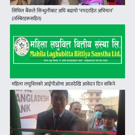
सिभिल बैंकले सिन्धुलीबाट अघि बढायो ‘नगदरहित अभियान’
(तस्बिरहरूसहित)
महिला लघुवित्तको आईपीओमा आजदेखि आवेदन दिन सकिने