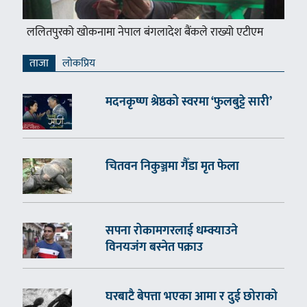
ललितपुरको खोकनामा नेपाल बंगलादेश बैंकले राख्यो एटीएम
ताजा
लाेकप्रिय
मदनकृष्ण श्रेष्ठको स्वरमा ‘फुलबुट्टे सारी’
चितवन निकुञ्जमा गैँडा मृत फेला
सपना रोकामगरलाई धम्क्याउने
विनयजंग बस्नेत पक्राउ
घरबाटै बेपत्ता भएका आमा र दुई छोराको