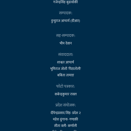
गजेन्द्रसिंह बुढाथोकी
सम्पादक:
डुन्डुराज आचार्य (डीआर)
सह-सम्पादक:
भीम देवान
संवाददाता:
शाश्वत आचार्य
भूमिराज जोशी 'पिठातोली'
बबिता तामाङ
फोटो पत्रकार:
कबेन्द्रकुमार रावल
प्रदेश संयोजक:
दीपेन्द्रप्रसाद सिंह- प्रदेश २
महेश ढुंगाना- गण्डकी
सीता वली- कर्णाली