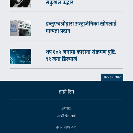
सकुशल उद्धार
डब्लुएचओद्वारा अस्ट्राजेनिका खोपलाई
मान्यता प्रदान
थप १०५ जनामा कोरोना संक्रमण पुष्टि,
९९ जना डिस्चार्ज
अरु समाचार
हाम्राे टिम
अध्यक्ष:
लक्ष्मी श्रेष्ठ खत्री
प्रधान सम्पादक: