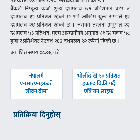
५१ करोड २४ लाख रुपैयाँ खराबकर्जा उठाएको छ ।
बैंकले निष्कृय कर्जा शुन्य दशमलव ७६ प्रतिशतले घटेर ४
दशमलव १२ प्रतिशत रहेको छ भने जोखिम युक्त सम्पत्ति ११
दशमलव २४ प्रतिशत रहेको छ । जसको तरलता अनुपात २२
दशमलव ५३ प्रतिशत, मुल्य आम्दानीको अनुपात ११ दशमलव ५८
गुणा र प्रतिशेयर नेटवर्थ १६३ दशमलव ९२ रुपैयाँ रहेको छ ।
प्रकाशित समय ०८:०६ बजे
पछिल्लाे
अघिल्लाे
नेपालमै
भोलीदेखि ५० प्रतिशत
-
-
एनआरएनहरुको
हकप्रद बिक्री गर्दै
जीवन बीमा
एशियन लाइफ
प्रतिक्रिया दिनुहोस्