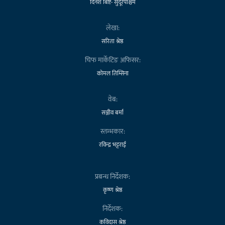
दिनेश बिष्ट- सुदूरपश्चिम
लेखा:
सरिता श्रेष्ठ
चिफ मार्केटिङ अफिसर:
कोमल तिम्सिना
वेब:
सञ्जीव बर्मा
स्तम्भकार:
रविन्द्र भट्टराई
प्रबन्ध निर्देशक:
कृष्ण श्रेष्ठ
निर्देशक:
कविदास श्रेष्ठ