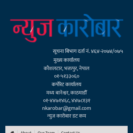
सूचना बिभाग दर्ता नं. ४६४-२०७४/०७५
मुख्य कार्यालय
कौशलटार, भक्तपुर, नेपाल
०१-५१३३०६०
कर्पाेरेट कार्यालय
मध्य बानेश्वर, काठमाडौँ
०१-४४७१४६८, ४४७८१३१
nkarobar@gmail.com
न्युज कारोबार डट कम
About
Our Team
Contact Us