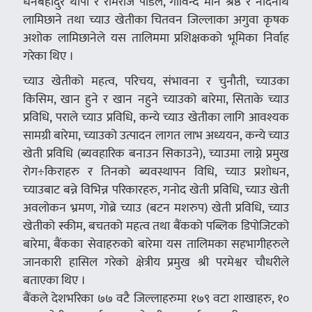
धनबहादुर थापा र रामराज पौडेल, गोविन्द मान श्रेष्ठ र नोदनाथ
लामिछाने तथा च्याउ खेतीका चितवन जिल्लाका अगुवा कृषक
अशोक लामिछानेले यस तालिममा प्रशिक्षकको भूमिका निर्वाह
गरेका थिए ।
च्याउ खेतीको महत्व, परिचय, संभावना र चुनौती, च्याउका
किसिम, खान हुने र खान नहुने च्याउको बारेमा, सिताके च्याउ
प्रविधि, पराले च्याउ प्रविधि, कन्ये च्याउ खेतीका लागि आवश्यक
सामग्री बारेमा, च्याउको उत्पादन लागत लाभ अध्ययन, कन्ये च्याउ
खेती प्रविधि (ब्यवहारिक बनाउन सिकाउने), च्याउमा लाग्ने प्रमुख
रोग÷किराहरु र तिनको ब्यवस्थापन विधि, च्याउ प्रशोधन,
च्याउबाट बन्ने विभिन्न परिकारहरु, गनोद खेती प्रविधि, च्याउ खेती
अवलोकन भ्रमण, गोब्रे च्याउ (बटन मशरुप) खेती प्रविधि, च्याउ
खेतीको स्कीम, बचतको महत्व तथा बैंकको पब्लिक डिपोजिटको
बारेमा, बैंकका सेवाहरुको बारेमा यस तालिमका सहभागीहरुले
जानकारी हासिल गरेको क्षेत्रीय प्रमुख श्री परमेश्वर चौधरीले
बताएका थिए ।
बैंकले देशभरिका ७७ वटै जिल्लाहरुमा १७९ वटा शाखाहरु, १०