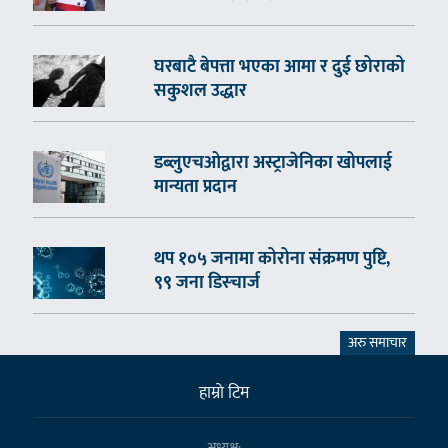
घरबाटै बेपत्ता भएका आमा र दुई छोराको
सकुशल उद्धार
डब्लुएचओद्वारा अस्ट्राजेनिका खोपलाई
मान्यता प्रदान
थप १०५ जनामा कोरोना संक्रमण पुष्टि,
९९ जना डिस्चार्ज
अरु समाचार
हाम्राे टिम
अध्यक्ष: