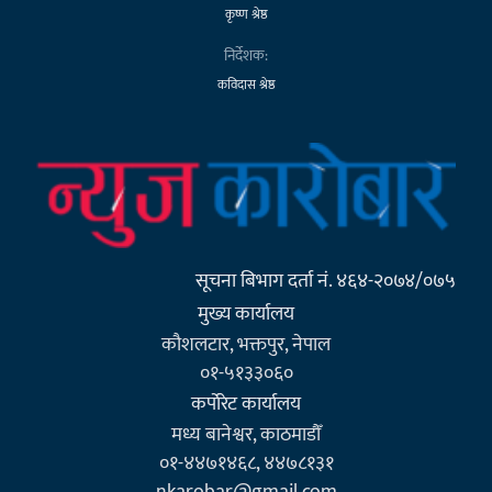
कृष्ण श्रेष्ठ
निर्देशक:
कविदास श्रेष्ठ
सूचना बिभाग दर्ता नं. ४६४-२०७४/०७५
मुख्य कार्यालय
कौशलटार, भक्तपुर, नेपाल
०१-५१३३०६०
कर्पाेरेट कार्यालय
मध्य बानेश्वर, काठमाडौँ
०१-४४७१४६८, ४४७८१३१
nkarobar@gmail.com