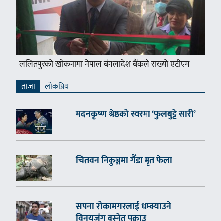
ललितपुरको खोकनामा नेपाल बंगलादेश बैंकले राख्यो एटीएम
ताजा
लाेकप्रिय
मदनकृष्ण श्रेष्ठको स्वरमा ‘फुलबुट्टे सारी’
चितवन निकुञ्जमा गैँडा मृत फेला
सपना रोकामगरलाई धम्क्याउने
विनयजंग बस्नेत पक्राउ