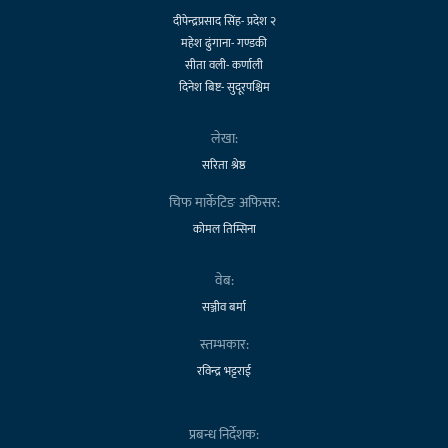
दीपेन्द्रप्रसाद सिंह- प्रदेश २
महेश ढुंगाना- गण्डकी
सीता वली- कर्णाली
दिनेश बिष्ट- सुदूरपश्चिम
लेखा:
सरिता श्रेष्ठ
चिफ मार्केटिङ अफिसर:
कोमल तिम्सिना
वेब:
सञ्जीव बर्मा
स्तम्भकार:
रविन्द्र भट्टराई
प्रबन्ध निर्देशक: