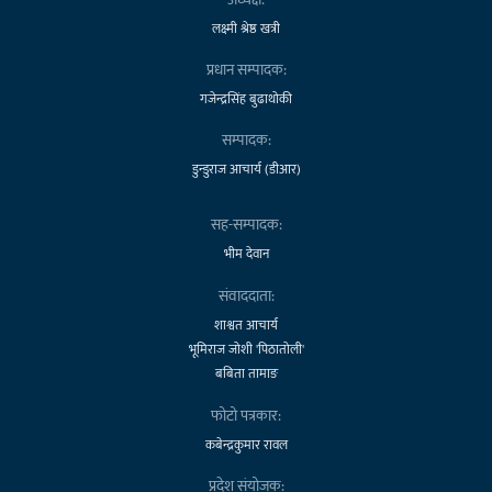
लक्ष्मी श्रेष्ठ खत्री
प्रधान सम्पादक:
गजेन्द्रसिंह बुढाथोकी
सम्पादक:
डुन्डुराज आचार्य (डीआर)
सह-सम्पादक:
भीम देवान
संवाददाता:
शाश्वत आचार्य
भूमिराज जोशी 'पिठातोली'
बबिता तामाङ
फोटो पत्रकार:
कबेन्द्रकुमार रावल
प्रदेश संयोजक: