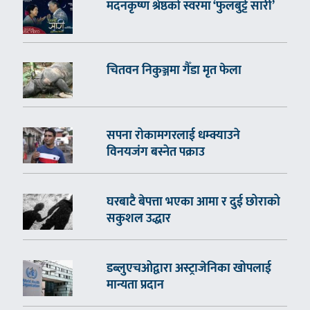
मदनकृष्ण श्रेष्ठको स्वरमा ‘फुलबुट्टे सारी’
चितवन निकुञ्जमा गैँडा मृत फेला
सपना रोकामगरलाई धम्क्याउने
विनयजंग बस्नेत पक्राउ
घरबाटै बेपत्ता भएका आमा र दुई छोराको
सकुशल उद्धार
डब्लुएचओद्वारा अस्ट्राजेनिका खोपलाई
मान्यता प्रदान