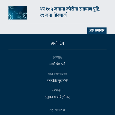
थप १०५ जनामा कोरोना संक्रमण पुष्टि,
९९ जना डिस्चार्ज
अरु समाचार
हाम्राे टिम
अध्यक्ष:
लक्ष्मी श्रेष्ठ खत्री
प्रधान सम्पादक:
गजेन्द्रसिंह बुढाथोकी
सम्पादक:
डुन्डुराज आचार्य (डीआर)
सह-सम्पादक: