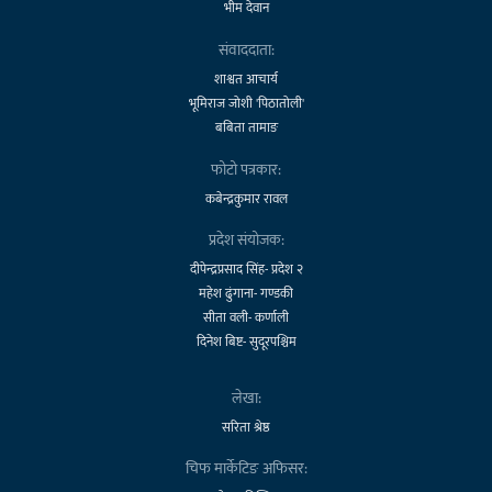
भीम देवान
संवाददाता:
शाश्वत आचार्य
भूमिराज जोशी 'पिठातोली'
बबिता तामाङ
फोटो पत्रकार:
कबेन्द्रकुमार रावल
प्रदेश संयोजक:
दीपेन्द्रप्रसाद सिंह- प्रदेश २
महेश ढुंगाना- गण्डकी
सीता वली- कर्णाली
दिनेश बिष्ट- सुदूरपश्चिम
लेखा:
सरिता श्रेष्ठ
चिफ मार्केटिङ अफिसर: