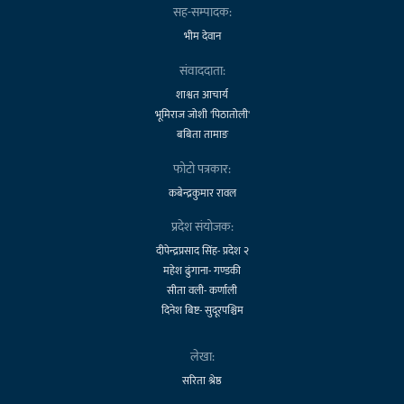
सह-सम्पादक:
भीम देवान
संवाददाता:
शाश्वत आचार्य
भूमिराज जोशी 'पिठातोली'
बबिता तामाङ
फोटो पत्रकार:
कबेन्द्रकुमार रावल
प्रदेश संयोजक:
दीपेन्द्रप्रसाद सिंह- प्रदेश २
महेश ढुंगाना- गण्डकी
सीता वली- कर्णाली
दिनेश बिष्ट- सुदूरपश्चिम
लेखा:
सरिता श्रेष्ठ