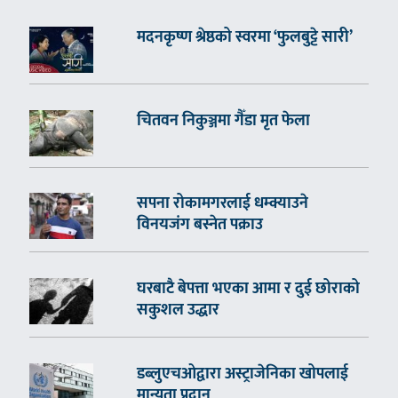
मदनकृष्ण श्रेष्ठको स्वरमा ‘फुलबुट्टे सारी’
चितवन निकुञ्जमा गैँडा मृत फेला
सपना रोकामगरलाई धम्क्याउने
विनयजंग बस्नेत पक्राउ
घरबाटै बेपत्ता भएका आमा र दुई छोराको
सकुशल उद्धार
डब्लुएचओद्वारा अस्ट्राजेनिका खोपलाई
मान्यता प्रदान