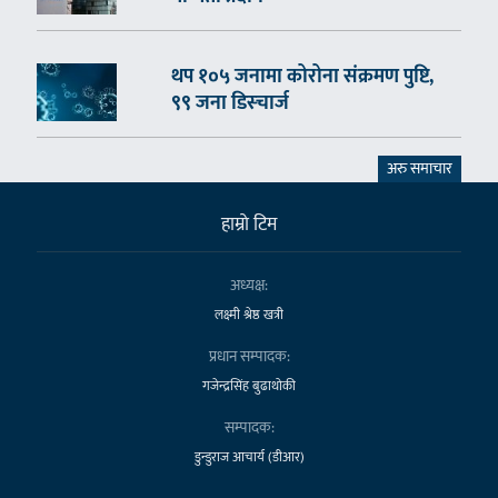
थप १०५ जनामा कोरोना संक्रमण पुष्टि,
९९ जना डिस्चार्ज
अरु समाचार
हाम्राे टिम
अध्यक्ष:
लक्ष्मी श्रेष्ठ खत्री
प्रधान सम्पादक:
गजेन्द्रसिंह बुढाथोकी
सम्पादक:
डुन्डुराज आचार्य (डीआर)