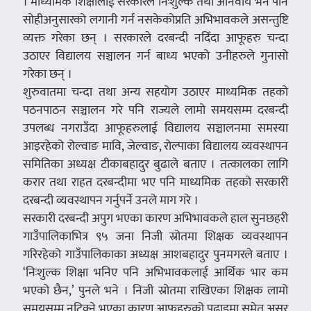
। माध्यमिक शिक्षालाई सरकारले निःशुल्क तथा अनिवार्य भने पनि
सोहीअनुसारको लगानी गर्न नसकेकोप्रति अभिभावकले असन्तुष्टि
व्यक्त गरेका छन् । सरकारले दरबन्दी नदिँदा आफूहरु चन्दा
उठाएर विद्यालय सञ्चालन गर्न बाध्य भएको उनीहरुले गुनासो
गरेका छन् ।
शुरुवातमा चन्दा तथा अन्य सहयोग उठाएर माध्यमिक तहको
पठनपाठन सञ्चालन गरे पनि राज्यले लामो समयसम्म दरबन्दी
उपलब्ध नगराउँदा आफूहरुलाई विद्यालय सञ्चालनमा समस्या
आइरहेको रोल्वाङ मावि, जेल्वाङ, रोल्पाका विद्यालय व्यवस्थापन
समितिका अध्यक्ष टीकाबहादुर बुढाले बताए । तत्कालका लागि
करार तथा राहत दरबन्दीमा भए पनि माध्यमिक तहको सरकारी
दरबन्दी व्यवस्थापन गर्नुपर्ने उनले माग गरे ।
सरकारी दरबन्दी अपुग भएका कारण अभिभावकले हाल सुनछहरी
गाउँपालिकाभित्र ९५ जना निजी स्रोतमा शिक्षक व्यवस्थापन
गरिरहेको गाउँपालिकाका अध्यक्ष आशबहादुर पुनमगरले बताए ।
‘निःशुल्क शिक्षा भनिए पनि अभिभावकलाई आर्थिक भार कम
भएको छैन,’ पुनले भने । निजी स्रोतमा राखिएका शिक्षक लामो
समयसम्म नटिक्ने भएका कारण आफूहरुको पढाइमा समेत असर