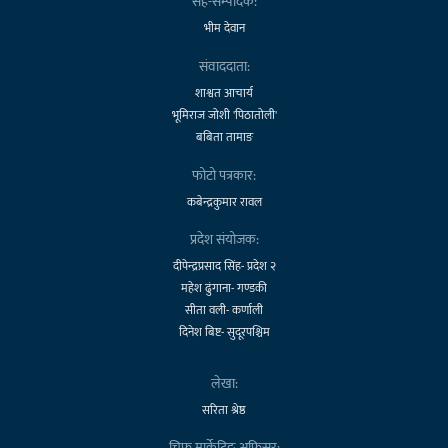
सह-सम्पादक:
भीम देवान
संवाददाता:
शाश्वत आचार्य
भूमिराज जोशी 'पिठातोली'
बबिता तामाङ
फोटो पत्रकार:
कबेन्द्रकुमार रावल
प्रदेश संयोजक:
दीपेन्द्रप्रसाद सिंह- प्रदेश २
महेश ढुंगाना- गण्डकी
सीता वली- कर्णाली
दिनेश बिष्ट- सुदूरपश्चिम
लेखा:
सरिता श्रेष्ठ
चिफ मार्केटिङ अफिसर: