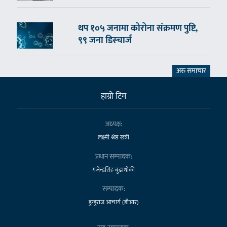
थप १०५ जनामा कोरोना संक्रमण पुष्टि,
९९ जना डिस्चार्ज
अरु समाचार
हाम्राे टिम
अध्यक्ष:
लक्ष्मी श्रेष्ठ खत्री
प्रधान सम्पादक:
गजेन्द्रसिंह बुढाथोकी
सम्पादक:
डुन्डुराज आचार्य (डीआर)