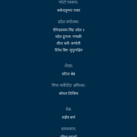
फोटो पत्रकार:
कबेन्द्रकुमार रावल
प्रदेश संयोजक:
दीपेन्द्रप्रसाद सिंह- प्रदेश २
महेश ढुंगाना- गण्डकी
सीता वली- कर्णाली
दिनेश बिष्ट- सुदूरपश्चिम
लेखा:
सरिता श्रेष्ठ
चिफ मार्केटिङ अफिसर:
कोमल तिम्सिना
वेब:
सञ्जीव बर्मा
स्तम्भकार: