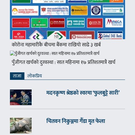
कोरोना महामारीकै बीचमा बैंकमा राखियो साढे ३ खर्ब
पुँजीगत खर्चको दुरवस्था : सात महिनामा १७ प्रतिशतमात्रै खर्च
ताजा
लाेकप्रिय
मदनकृष्ण श्रेष्ठको स्वरमा ‘फुलबुट्टे सारी’
चितवन निकुञ्जमा गैँडा मृत फेला