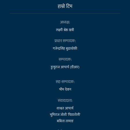
हाम्राे टिम
अध्यक्ष:
लक्ष्मी श्रेष्ठ खत्री
प्रधान सम्पादक:
गजेन्द्रसिंह बुढाथोकी
सम्पादक:
डुन्डुराज आचार्य (डीआर)
सह-सम्पादक:
भीम देवान
संवाददाता:
शाश्वत आचार्य
भूमिराज जोशी 'पिठातोली'
बबिता तामाङ