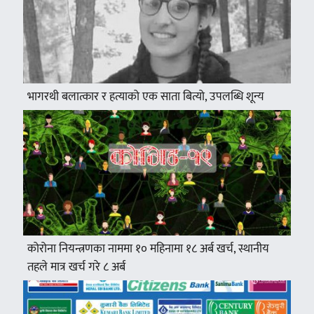
भागरथी बलात्कार र हत्याको एक साता बित्यो, उपलब्धि शून्य
कोरोना नियन्त्रणका नाममा १० महिनामा १८ अर्ब खर्च, स्थानीय
तहले मात्र खर्च गरे ८ अर्ब