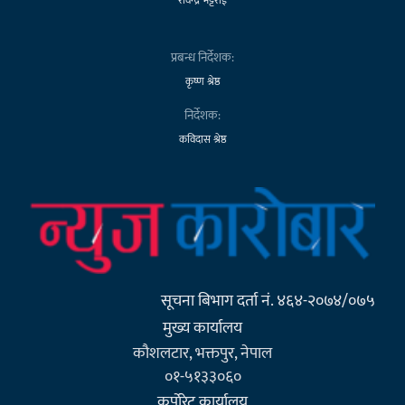
रविन्द्र भट्टराई
प्रबन्ध निर्देशक:
कृष्ण श्रेष्ठ
निर्देशक:
कविदास श्रेष्ठ
सूचना बिभाग दर्ता नं. ४६४-२०७४/०७५
मुख्य कार्यालय
कौशलटार, भक्तपुर, नेपाल
०१-५१३३०६०
कर्पाेरेट कार्यालय