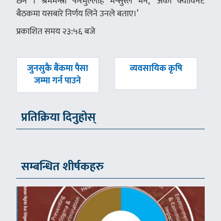
छैन । श्रममन्त्री फरमुल्लाह मन्सुरले भने, ’अर्को क्याविनेट
बैठकमा यसबारे निर्णय लिने उनले बताए।’
प्रकाशित समय २३:५६ बजे
पछिल्लाे
अघिल्लाे
जुनसुकै बैंकमा पैसा
व्यवसायिक कृषि
-
-
जम्मा गर्न पाउने
प्रतिक्रिया दिनुहोस्
सम्बन्धित शीर्षकहरु