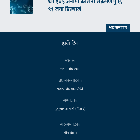
थप १०५ जनामा कोरोना संक्रमण पुष्टि,
९९ जना डिस्चार्ज
अरु समाचार
हाम्राे टिम
अध्यक्ष:
लक्ष्मी श्रेष्ठ खत्री
प्रधान सम्पादक:
गजेन्द्रसिंह बुढाथोकी
सम्पादक:
डुन्डुराज आचार्य (डीआर)
सह-सम्पादक:
भीम देवान