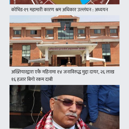
कोभिड-१९ महामारी कारण श्रम अधिकार उल्लंघन : अध्ययन
अख्तियारद्वारा एकै महिनामा १४ जनाविरुद्ध मुद्दा दायर, २६ लाख
१६ हजार बिगो रकम दाबी