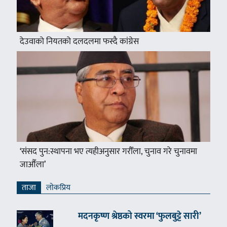
देउवाको नियतको दलदलमा फस्दै कांग्रेस
‘संसद पुन:स्थापना भए त्यहीअनुसार गरौँला, चुनाव गरे चुनावमा
जाऔँला’
ताजा
लाेकप्रिय
मदनकृष्ण श्रेष्ठको स्वरमा ‘फुलबुट्टे सारी’