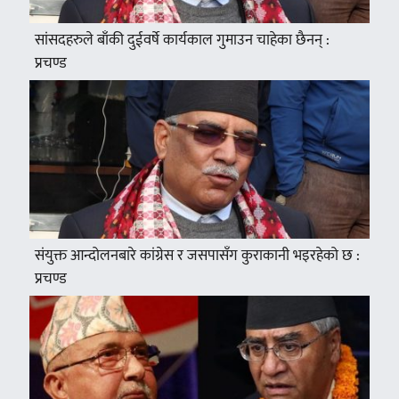
सांसदहरुले बाँकी दुईवर्षे कार्यकाल गुमाउन चाहेका छैनन् :
प्रचण्ड
संयुक्त आन्दोलनबारे कांग्रेस र जसपासँग कुराकानी भइरहेको छ :
प्रचण्ड