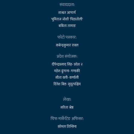
संवाददाता:
शाश्वत आचार्य
भूमिराज जोशी 'पिठातोली'
बबिता तामाङ
फोटो पत्रकार:
कबेन्द्रकुमार रावल
प्रदेश संयोजक:
दीपेन्द्रप्रसाद सिंह- प्रदेश २
महेश ढुंगाना- गण्डकी
सीता वली- कर्णाली
दिनेश बिष्ट- सुदूरपश्चिम
लेखा:
सरिता श्रेष्ठ
चिफ मार्केटिङ अफिसर:
कोमल तिम्सिना