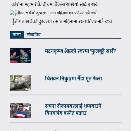
कोरोना महामारीकै बीचमा बैंकमा राखियो साढे ३ खर्ब
पुँजीगत खर्चको दुरवस्था : सात महिनामा १७ प्रतिशतमात्रै खर्च
ताजा
लाेकप्रिय
मदनकृष्ण श्रेष्ठको स्वरमा ‘फुलबुट्टे सारी’
चितवन निकुञ्जमा गैँडा मृत फेला
सपना रोकामगरलाई धम्क्याउने
विनयजंग बस्नेत पक्राउ