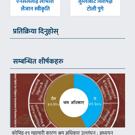
-
-
एनसेललाई लाभाशं
जुम्लाबाट विशेषज्ञ
लैजान स्वीकृति
टोली पुगे
प्रतिक्रिया दिनुहोस्
सम्बन्धित शीर्षकहरु
कोभिड-१९ महामारी कारण श्रम अधिकार उल्लंघन : अध्ययन