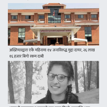
अख्तियारद्वारा एकै महिनामा १४ जनाविरुद्ध मुद्दा दायर, २६ लाख
१६ हजार बिगो रकम दाबी