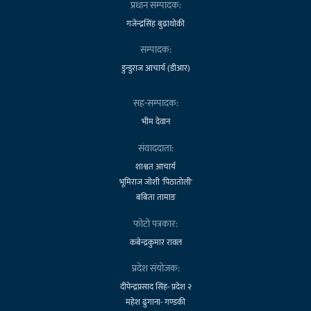
प्रधान सम्पादक:
गजेन्द्रसिंह बुढाथोकी
सम्पादक:
डुन्डुराज आचार्य (डीआर)
सह-सम्पादक:
भीम देवान
संवाददाता:
शाश्वत आचार्य
भूमिराज जोशी 'पिठातोली'
बबिता तामाङ
फोटो पत्रकार:
कबेन्द्रकुमार रावल
प्रदेश संयोजक:
दीपेन्द्रप्रसाद सिंह- प्रदेश २
महेश ढुंगाना- गण्डकी