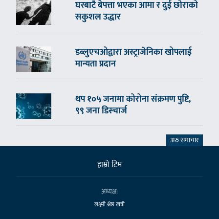
घरबाटै बेपत्ता भएका आमा र दुई छोराको
सकुशल उद्धार
डब्लुएचओद्वारा अस्ट्राजेनिका खोपलाई
मान्यता प्रदान
थप १०५ जनामा कोरोना संक्रमण पुष्टि,
९९ जना डिस्चार्ज
अरु समाचार
हाम्राे टिम
अध्यक्ष:
लक्ष्मी श्रेष्ठ खत्री