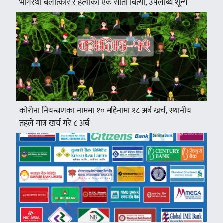
भागरथी बलात्कार र हत्याको एक साता बित्यो, उपलब्धि शून्य
कोरोना नियन्त्रणका नाममा १० महिनामा १८ अर्ब खर्च, स्थानीय
तहले मात्र खर्च गरे ८ अर्ब