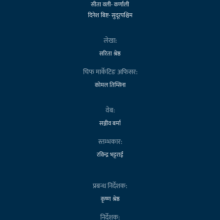
सीता वली- कर्णाली
दिनेश बिष्ट- सुदूरपश्चिम
लेखा:
सरिता श्रेष्ठ
चिफ मार्केटिङ अफिसर:
कोमल तिम्सिना
वेब:
सञ्जीव बर्मा
स्तम्भकार:
रविन्द्र भट्टराई
प्रबन्ध निर्देशक:
कृष्ण श्रेष्ठ
निर्देशक: