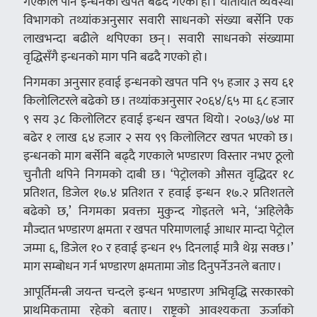
गएकाले पनि इन्धनको खपत बढदै गएको हो । यातायात व्यवस्था
विभागको तथ्यांकअनुसार सवारी साधनको संख्या बर्सेनि एक
लाखभन्दा बढीले थपिएका छन् । सवारी साधनको संख्यामा
वृद्धिसँगै इन्धनको माग पनि बढदै गएको हो ।
निगमका अनुसार हवाई इन्धनको खपत पनि ९५ हजार ३ सय ६१
किलोलिटरले बढेको छ । तथ्यांकअनुसार २०६४/६५ मा ६८ हजार
९ सय ३८ किलोलिटर हवाई इन्धन खपत थियो । २०७३/७४ मा
बढेर १ लाख ६४ हजार २ सय ९९ किलोलिटर खपत भएको छ ।
इन्धनको माग बर्सेनि बढ्दै गएकाले भण्डारण विस्तार नभए ठूलो
चुनौती थपिने निगमको दाबी छ । ‘पेट्रोलको औसत वृद्धिदर १८
प्रतिशत, डिजेल १७.४ प्रतिशत र हवाई इन्धन १७.२ प्रतिशतले
बढेको छ,’ निगमका प्रवक्ता मुकुन्द गोइतले भने, ‘अहिलेकै
मौज्दात भण्डारण क्षमता र खपत परिमाणलाई आधार मान्दा पेट्रोल
जम्मा ६, डिजेल १० र हवाई इन्धन १५ दिनलाई मात्रै थेग्न सक्छ ।’
माग सम्बोधन गर्न भण्डारण क्षमतामा जोड दिनुपर्नेउनले बताए ।
आपूर्तिमन्त्री जयन्त चन्दले इन्धन भण्डारण अभिवृद्धि सरकारको
प्राथमिकतामा रहेको बताए । राष्ट्रको आवश्यकता ऊर्जाको