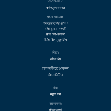
फोटो पत्रकार:
कबेन्द्रकुमार रावल
प्रदेश संयोजक:
दीपेन्द्रप्रसाद सिंह- प्रदेश २
महेश ढुंगाना- गण्डकी
सीता वली- कर्णाली
दिनेश बिष्ट- सुदूरपश्चिम
लेखा:
सरिता श्रेष्ठ
चिफ मार्केटिङ अफिसर:
कोमल तिम्सिना
वेब:
सञ्जीव बर्मा
स्तम्भकार:
रविन्द्र भट्टराई