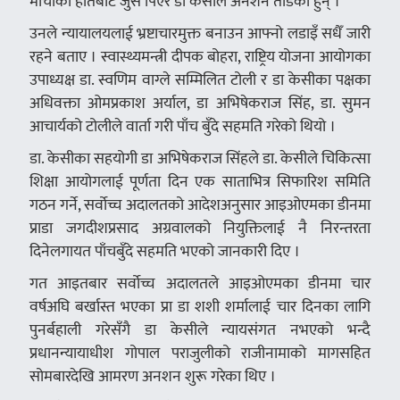
मोचीको हातबाट जुस पिएर डा केसीले अनशन ताेडेका हुन् ।
उनले न्यायालयलाई भ्रष्टाचारमुक्त बनाउन आफ्नो लडाइँ सधैँ जारी
रहने बताए । स्वास्थ्यमन्त्री दीपक बोहरा, राष्ट्रिय योजना आयोगका
उपाध्यक्ष डा. स्वणिम वाग्ले सम्मिलित टोली र डा केसीका पक्षका
अधिवक्ता ओमप्रकाश अर्याल, डा अभिषेकराज सिंह, डा. सुमन
आचार्यको टोलीले वार्ता गरी पाँच बुँदे सहमति गरेको थियो ।
डा. केसीका सहयोगी डा अभिषेकराज सिंहले डा. केसीले चिकित्सा
शिक्षा आयोगलाई पूर्णता दिन एक साताभित्र सिफारिश समिति
गठन गर्ने, सर्वोच्च अदालतको आदेशअनुसार आइओएमका डीनमा
प्राडा जगदीशप्रसाद अग्रवालको नियुक्तिलाई नै निरन्तरता
दिनेलगायत पाँचबुँदे सहमति भएको जानकारी दिए ।
गत आइतबार सर्वोच्च अदालतले आइओएमका डीनमा चार
वर्षअघि बर्खास्त भएका प्रा डा शशी शर्मालाई चार दिनका लागि
पुनर्बहाली गरेसँगै डा केसीले न्यायसंगत नभएको भन्दै
प्रधानन्यायाधीश गोपाल पराजुलीको राजीनामाको मागसहित
सोमबारदेखि आमरण अनशन शुरू गरेका थिए ।