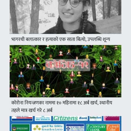
भागरथी बलात्कार र हत्याको एक साता बित्यो, उपलब्धि शून्य
कोरोना नियन्त्रणका नाममा १० महिनामा १८ अर्ब खर्च, स्थानीय
तहले मात्र खर्च गरे ८ अर्ब