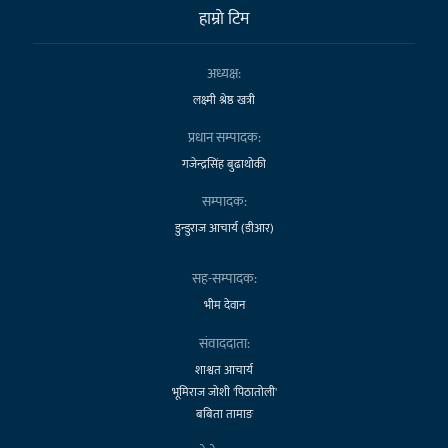
हाम्राे टिम
अध्यक्ष:
लक्ष्मी श्रेष्ठ खत्री
प्रधान सम्पादक:
गजेन्द्रसिंह बुढाथोकी
सम्पादक:
डुन्डुराज आचार्य (डीआर)
सह-सम्पादक:
भीम देवान
संवाददाता:
शाश्वत आचार्य
भूमिराज जोशी 'पिठातोली'
बबिता तामाङ