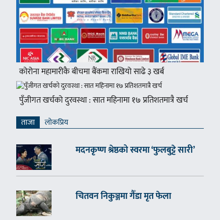
कोरोना महामारीकै बीचमा बैंकमा राखियो साढे ३ खर्ब
पुँजीगत खर्चको दुरवस्था : सात महिनामा १७ प्रतिशतमात्रै खर्च
ताजा
लाेकप्रिय
मदनकृष्ण श्रेष्ठको स्वरमा ‘फुलबुट्टे सारी’
चितवन निकुञ्जमा गैँडा मृत फेला