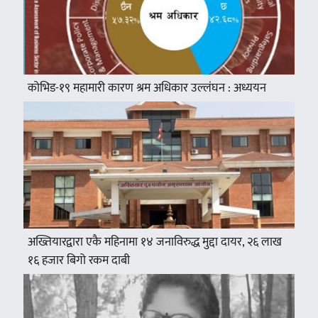
कोभिड-१९ महामारी कारण श्रम अधिकार उल्लंघन : अध्ययन
अख्तियारद्वारा एकै महिनामा १४ जनाविरुद्ध मुद्दा दायर, २६ लाख
१६ हजार बिगो रकम दाबी