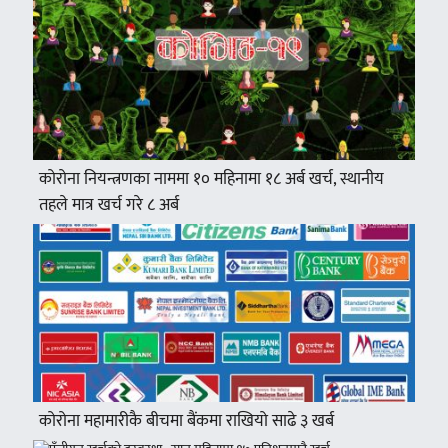
कोरोना नियन्त्रणका नाममा १० महिनामा १८ अर्ब खर्च, स्थानीय
तहले मात्र खर्च गरे ८ अर्ब
कोरोना महामारीकै बीचमा बैंकमा राखियो साढे ३ खर्ब