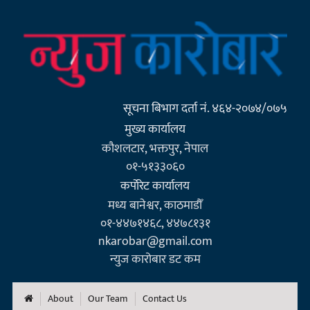
सूचना बिभाग दर्ता नं. ४६४-२०७४/०७५
मुख्य कार्यालय
कौशलटार, भक्तपुर, नेपाल
०१-५१३३०६०
कर्पाेरेट कार्यालय
मध्य बानेश्वर, काठमाडौँ
०१-४४७१४६८, ४४७८१३१
nkarobar@gmail.com
न्युज कारोबार डट कम
About
Our Team
Contact Us