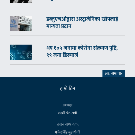
डब्लुएचओद्वारा अस्ट्राजेनिका खोपलाई
मान्यता प्रदान
थप १०५ जनामा कोरोना संक्रमण पुष्टि,
९९ जना डिस्चार्ज
अरु समाचार
हाम्राे टिम
अध्यक्ष:
लक्ष्मी श्रेष्ठ खत्री
प्रधान सम्पादक:
गजेन्द्रसिंह बुढाथोकी