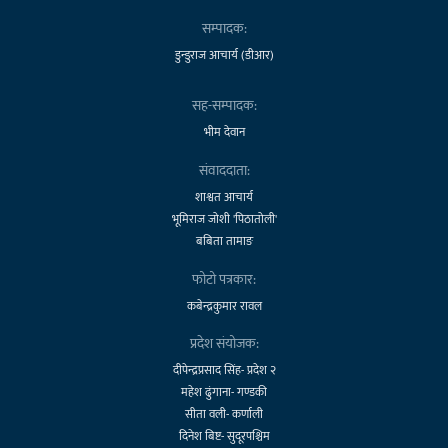
सम्पादक:
डुन्डुराज आचार्य (डीआर)
सह-सम्पादक:
भीम देवान
संवाददाता:
शाश्वत आचार्य
भूमिराज जोशी 'पिठातोली'
बबिता तामाङ
फोटो पत्रकार:
कबेन्द्रकुमार रावल
प्रदेश संयोजक:
दीपेन्द्रप्रसाद सिंह- प्रदेश २
महेश ढुंगाना- गण्डकी
सीता वली- कर्णाली
दिनेश बिष्ट- सुदूरपश्चिम