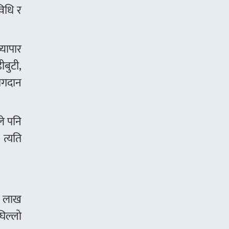
विधि र
्यापार
ीबुटी,
योगदान
ले पनि
 त्यति
५ लाख
िल्लो