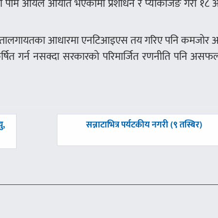
चा पाम आयल आयात भएकोमा प्रशोधन र प्याकेजिङ गरी १८ अर
भाव्यतालगायतका आधारमा एनटिआइएस तय गरिए पनि कमजोर आ
्षित गर्न नसक्दा सरकारको परिमार्जित रणनीति पनि असफल 
अघिल्लाे
ु,
सन्नाटाभित्र पर्यटकीय नगरी (९ तस्बिर)
-