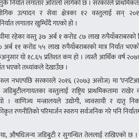
ै निर्यात लगातार ओरालो लागेको छ । सरकारले प्राथमिकता प
्योगिक उत्पादन र सेवा क्षेत्रका १२ वस्तुलाई सन् २०
र्यात लगातार खुम्चिँदै गएको हो ।
ा रहेका वस्तु ३७ अर्ब १ करोड ८७ लाख रुपैयाँबराबरको नि
र्ब ११ करोड ५५ लाख रुपैयाँबराबरको मात्र निर्यात भएको
यांकअनुसार यो १८.६५ प्रतिशत कम हो । त्यस्तै आर्थिक वर्ष २
यात भएको तथ्यांकले देखाउँछ ।
 सफल नभएपछि सरकारले २०१६ (२०७३ असोज) मा ‘एनटि
िबुटीलगायतका वस्तुलाई राष्ट्रिय प्राथमिकतामा राखेर व
 । वाणिज्य मन्त्रालयले उद्योगी, व्यवसायी र दातृ नि
ीकृत रणनीतिको परिमार्जन स्वरुप सर्वजनिक गरे पनि निर्यात
चिया, औषधिजन्य जडिबुटी र सुगन्धित तेललाई राखिएको छ । त