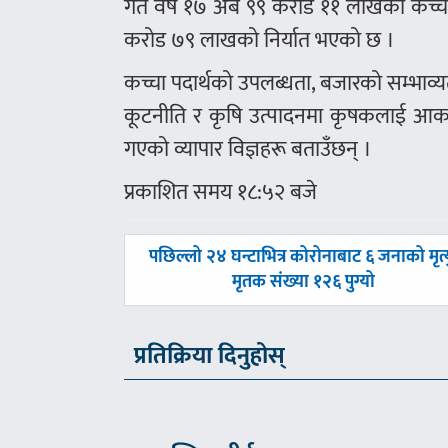
गत वर्ष १७ अर्ब ९९ करोड ११ लाखको कच्
करोड ७९ लाखको निर्यात भएको छ ।
कच्चा पदार्थको उपलब्धता, बजारको सम्
कूटनीति र कृषि उत्पादनमा कृषकलाई आकर
गएको व्यापार विज्ञहरू बताउँछन् ।
प्रकाशित समय १८:५२ बजे
पछिल्लाे
पछिल्लो २४ घन्टाभित्र कोरोनाबाट ६ जनाको मृत्य
-
मृतक संख्या १२६ पुग्यो
प्रतिक्रिया दिनुहोस्