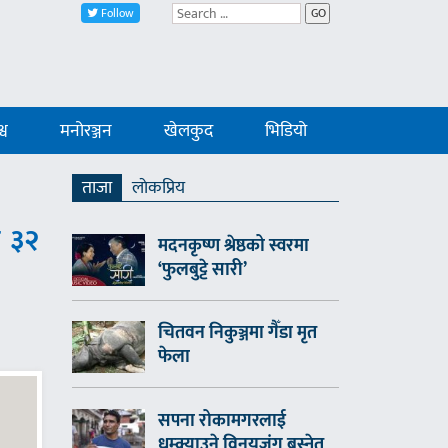
Follow
GO
्व
मनोरञ्जन
खेलकुद
भिडियो
ताजा
लाेकप्रिय
ो ३२
मदनकृष्ण श्रेष्ठको स्वरमा
‘फुलबुट्टे सारी’
चितवन निकुञ्जमा गैँडा मृत
फेला
सपना रोकामगरलाई
धम्क्याउने विनयजंग बस्नेत