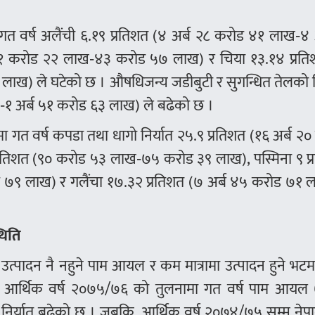
 गत वर्ष अलैंची ६.१९ प्रतिशत (४ अर्ब २८ करोड ४१ लाख‑४ 
५१ करोड २२ लाख‑४३ करोड ५७ लाख) र चिया १३.१४ प्रति
लाख) ले घटेको छ । औषधिजन्य जडीबुटी र सुगन्धित तेलको न
ख‑१ अर्ब ५१ करोड ६३ लाख) ले बढेको छ ।
ामा गत वर्ष कपडा तथा धागो निर्यात २५.९ प्रतिशत (१६ अर्ब २
प्रतिशत (९० करोड ५३ लाख‑७५ करोड ३९ लाख), पस्मिना ९ प्
ड ७९ लाख) र गलैंचा १७.३२ प्रतिशत (७ अर्ब ४५ करोड ७१ 
थिति
उत्पादन नै नहुने पाम आयल र कम मात्रामा उत्पादन हुने भ
छ । आर्थिक वर्ष २०७५/७६ को तुलनामा गत वर्ष पाम आयल
 निर्यात बढेको छ । जबकि, आर्थिक वर्ष २०७४/७५ सम्म नेप