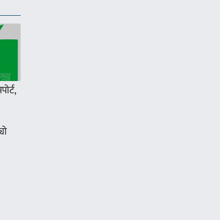
ोर्ट,
्यो