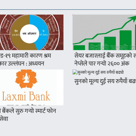
ड-१९ महामारी कारण श्रम
सेयर बजारलाई बैँक समूहको सप
ार उल्लंघन : अध्ययन
नेप्सेले पार गर्‍यो २६०० अंक
सुनको मूल्य दुई सय रुपैयाँ बढ
ी बैंकले सुरु गर्‍यो स्मार्ट फोन
सेवा