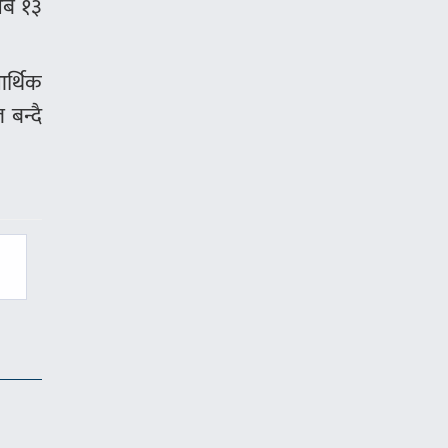
्ब १३
र्थिक
बन्दै