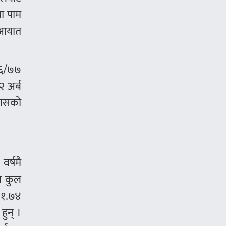
चा पाम
 आयात
७६/७७
२ अर्ब
मासको
र्षमै
त कुल
 ३१.७४
ुन् ।