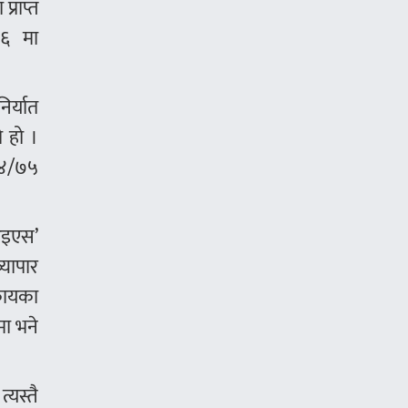
्राप्त
१६ मा
र्यात
 हो ।
०७४/७५
आइएस’
्यापार
कायका
मा भने
्यस्तै