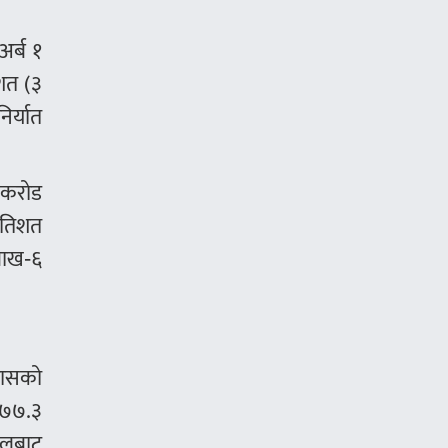
अर्ब १
शत (३
िर्यात
० करोड
रतिशत
लाख‑६
टमासको
 ७७.३
ालबाट