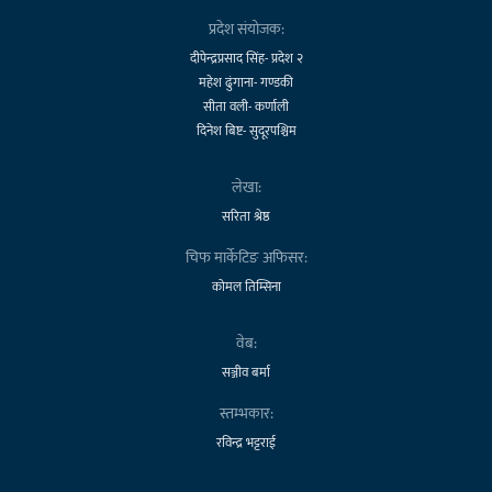
प्रदेश संयोजक:
दीपेन्द्रप्रसाद सिंह- प्रदेश २
महेश ढुंगाना- गण्डकी
सीता वली- कर्णाली
दिनेश बिष्ट- सुदूरपश्चिम
लेखा:
सरिता श्रेष्ठ
चिफ मार्केटिङ अफिसर:
कोमल तिम्सिना
वेब:
सञ्जीव बर्मा
स्तम्भकार:
रविन्द्र भट्टराई