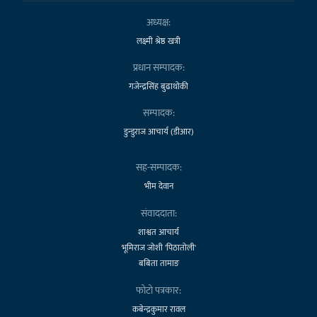
अध्यक्ष:
लक्ष्मी श्रेष्ठ खत्री
प्रधान सम्पादक:
गजेन्द्रसिंह बुढाथोकी
सम्पादक:
डुन्डुराज आचार्य (डीआर)
सह-सम्पादक:
भीम देवान
संवाददाता:
शाश्वत आचार्य
भूमिराज जोशी 'पिठातोली'
बबिता तामाङ
फोटो पत्रकार:
कबेन्द्रकुमार रावल