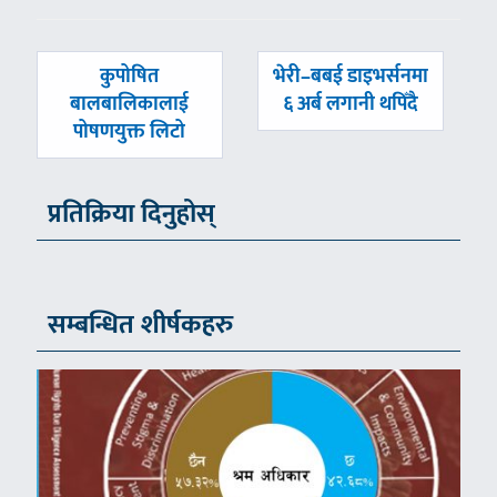
पछिल्लाे
अघिल्लाे
कुपोषित
भेरी–बबई डाइभर्सनमा
-
-
बालबालिकालाई
६ अर्ब लगानी थपिँदै
पोषणयुक्त लिटो
प्रतिक्रिया दिनुहोस्
सम्बन्धित शीर्षकहरु