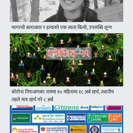
भागरथी बलात्कार र हत्याको एक साता बित्यो, उपलब्धि शून्य
कोरोना नियन्त्रणका नाममा १० महिनामा १८ अर्ब खर्च, स्थानीय
तहले मात्र खर्च गरे ८ अर्ब