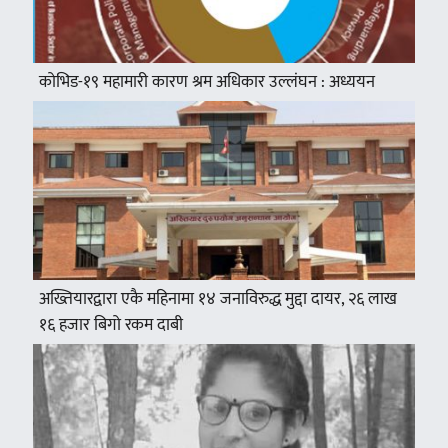
कोभिड-१९ महामारी कारण श्रम अधिकार उल्लंघन : अध्ययन
अख्तियारद्वारा एकै महिनामा १४ जनाविरुद्ध मुद्दा दायर, २६ लाख
१६ हजार बिगो रकम दाबी