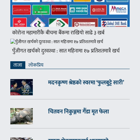
कोरोना महामारीकै बीचमा बैंकमा राखियो साढे ३ खर्ब
पुँजीगत खर्चको दुरवस्था : सात महिनामा १७ प्रतिशतमात्रै खर्च
ताजा
लाेकप्रिय
मदनकृष्ण श्रेष्ठको स्वरमा ‘फुलबुट्टे सारी’
चितवन निकुञ्जमा गैँडा मृत फेला