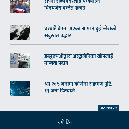
सपना रोकामगरलाई धम्क्याउने
विनयजंग बस्नेत पक्राउ
घरबाटै बेपत्ता भएका आमा र दुई छोराको
सकुशल उद्धार
डब्लुएचओद्वारा अस्ट्राजेनिका खोपलाई
मान्यता प्रदान
थप १०५ जनामा कोरोना संक्रमण पुष्टि,
९९ जना डिस्चार्ज
अरु समाचार
हाम्राे टिम