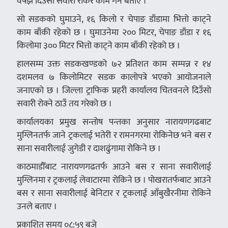
वर्षझैँ दिउँसो सवारी रोकेर काम गर्ने बताए ।
सो सडकको घुमाउने, १६ किलो र चेपाङ डाँडामा भित्तो काट्ने
काम बाँकी रहेको छ । घुमाउनेमा २०० मिटर, चेपाङ डाँडा र १६
किलोमा ३०० मिटर भित्तो काट्ने काम बाँकी रहेको छ ।
हालसम्म उक्त सडकखण्डको ७२ प्रतिशत काम सम्पन्न र १४
दशमलव ७ किलोमिटर सडक कालोपत्रे भएको आयोजनाले
जनाएको छ । जिल्ला ट्राफिक प्रहरी कार्यालय चितवनले दिउँसो
सवारी रोक्ने ठाउँ तय गरेको छ ।
कार्यालयका प्रमुख सन्तोष पन्तका अनुसार नारायणगढबाट
मुग्लिनतर्फ जाने ट्रकलाई भतेरी र रामनगरमा रोकिनेछ भने बस र
साना सवारीलाई जुगेडी र दाशढुंगामा रोकिने छ ।
काठमाडौँबाट नारायणगढतर्फ आउने बस र साना सवारीलाई
मुग्लिनमा र ट्रकलाई लेवाटारमा रोकिने छ । पोखरातर्फबाट आउने
बस र साना सवारीलाई बेनिटार र ट्रकलाई आँबुखैरनीमा रोकिने
उनले बताए ।
प्रकाशित समय ०८:५९ बजे