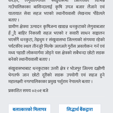
कटहरे, लेगुवालगायत संखुवासभा जिल्लाका विभिन्न
गाउँपालिकाका बासिन्दालाई कृषि उपज बजार लैजाने एवं
यातायात सेवा सहज भएको स्थानीयवासी लेखनाथ पौडेलले
बताए ।
ग्रामीण क्षेत्रमा उत्पादन कृषिजन्य खाद्यन्न धनकुटाको लेगुवाबजार
हँुदै बाहिर निकासी सहज भएको र सवारी साधन सञ्चालन
भएसँगै धनकुटा, तेह्रथुम र संखुवासभा जिल्लाको संगममा रहेको
पर्यटकीय स्थल तीनजुरे मिल्के जलजले गुराँस अवलोकन गर्न एवं
मध्य पहाडी लोकमार्गमा जोड्ने यस क्षेत्रको सबैभन्दा छोटो सडक
बनेको स्थानीयवासी बताए ।
संखुवासभाबाट धनकुटाका उत्तरी क्षेत्र र भोजपुर जिल्ला दक्षीणी
भेगतर्फ जान छोटो दूरीको सडक उपयोगी एवं सहज हुने
महालक्ष्मी नगरपालिकाका प्रमुख पर्शुराम नेपालले बताए ।
प्रकाशित समय ०२:०१ बजे
पछिल्लाे
अघिल्लाे
बलात्कारको मिलापत्र
सिद्धार्थ बैंकद्वारा