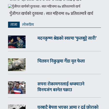
पुँजीगत खर्चको दुरवस्था : सात महिनामा १७ प्रतिशतमात्रै खर्च
ताजा
लाेकप्रिय
मदनकृष्ण श्रेष्ठको स्वरमा ‘फुलबुट्टे सारी’
चितवन निकुञ्जमा गैँडा मृत फेला
सपना रोकामगरलाई धम्क्याउने
विनयजंग बस्नेत पक्राउ
घरबाटै बेपत्ता भएका आमा र दुई छोराको