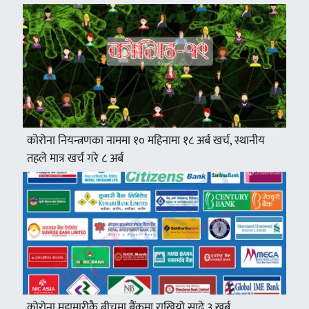
कोरोना नियन्त्रणका नाममा १० महिनामा १८ अर्ब खर्च, स्थानीय
तहले मात्र खर्च गरे ८ अर्ब
कोरोना महामारीकै बीचमा बैंकमा राखियो साढे ३ खर्ब