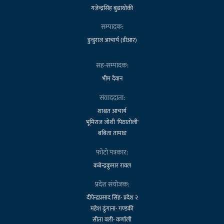
गजेन्द्रसिंह बुढाथोकी
सम्पादक:
डुन्डुराज आचार्य (डीआर)
सह-सम्पादक:
भीम देवान
संवाददाता:
शाश्वत आचार्य
भूमिराज जोशी 'पिठातोली'
बबिता तामाङ
फोटो पत्रकार:
कबेन्द्रकुमार रावल
प्रदेश संयोजक:
दीपेन्द्रप्रसाद सिंह- प्रदेश २
महेश ढुंगाना- गण्डकी
सीता वली- कर्णाली