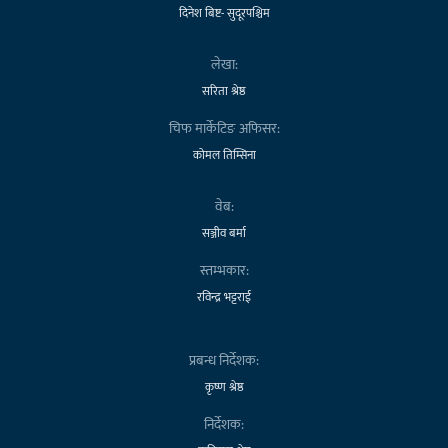
दिनेश बिष्ट- सुदूरपश्चिम
लेखा:
सरिता श्रेष्ठ
चिफ मार्केटिङ अफिसर:
कोमल तिम्सिना
वेब:
सञ्जीव बर्मा
स्तम्भकार:
रविन्द्र भट्टराई
प्रबन्ध निर्देशक:
कृष्ण श्रेष्ठ
निर्देशक: