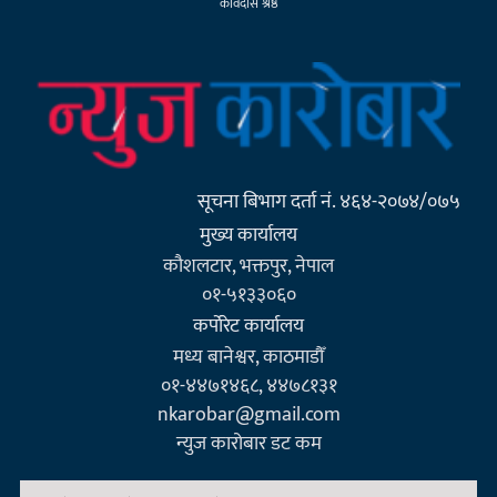
कविदास श्रेष्ठ
सूचना बिभाग दर्ता नं. ४६४-२०७४/०७५
मुख्य कार्यालय
कौशलटार, भक्तपुर, नेपाल
०१-५१३३०६०
कर्पाेरेट कार्यालय
मध्य बानेश्वर, काठमाडौँ
०१-४४७१४६८, ४४७८१३१
nkarobar@gmail.com
न्युज कारोबार डट कम