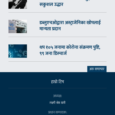
सकुशल उद्धार
डब्लुएचओद्वारा अस्ट्राजेनिका खोपलाई
मान्यता प्रदान
थप १०५ जनामा कोरोना संक्रमण पुष्टि,
९९ जना डिस्चार्ज
अरु समाचार
हाम्राे टिम
अध्यक्ष:
लक्ष्मी श्रेष्ठ खत्री
प्रधान सम्पादक: