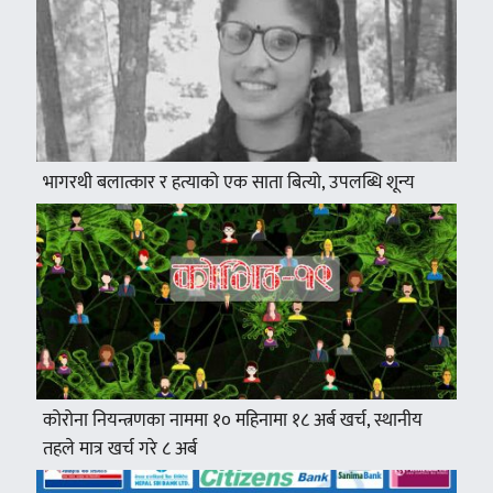
भागरथी बलात्कार र हत्याको एक साता बित्यो, उपलब्धि शून्य
कोरोना नियन्त्रणका नाममा १० महिनामा १८ अर्ब खर्च, स्थानीय
तहले मात्र खर्च गरे ८ अर्ब