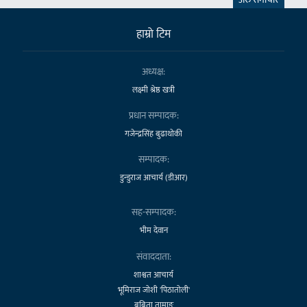
हाम्राे टिम
अध्यक्ष:
लक्ष्मी श्रेष्ठ खत्री
प्रधान सम्पादक:
गजेन्द्रसिंह बुढाथोकी
सम्पादक:
डुन्डुराज आचार्य (डीआर)
सह-सम्पादक:
भीम देवान
संवाददाता:
शाश्वत आचार्य
भूमिराज जोशी 'पिठातोली'
बबिता तामाङ