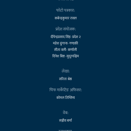
फोटो पत्रकार:
कबेन्द्रकुमार रावल
प्रदेश संयोजक:
दीपेन्द्रप्रसाद सिंह- प्रदेश २
महेश ढुंगाना- गण्डकी
सीता वली- कर्णाली
दिनेश बिष्ट- सुदूरपश्चिम
लेखा:
सरिता श्रेष्ठ
चिफ मार्केटिङ अफिसर:
कोमल तिम्सिना
वेब:
सञ्जीव बर्मा