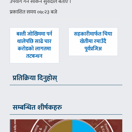
उपयोग गर्न सकिने सुवेदीले बताए ।
प्रकाशित समय ०७:२३ बजे
पछिल्लाे
अघिल्लाे
बस्ती जोखिममा पर्न
सहकारीमार्फत चिया
-
-
थालेपछि साढे चार
खेतीमा रमाउँदै
करोडको लागतमा
पूर्वप्रजिअ
तटबन्धन
प्रतिक्रिया दिनुहोस्
सम्बन्धित शीर्षकहरु