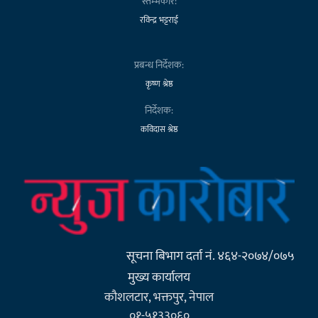
स्तम्भकार:
रविन्द्र भट्टराई
प्रबन्ध निर्देशक:
कृष्ण श्रेष्ठ
निर्देशक:
कविदास श्रेष्ठ
सूचना बिभाग दर्ता नं. ४६४-२०७४/०७५
मुख्य कार्यालय
कौशलटार, भक्तपुर, नेपाल
०१-५१३३०६०