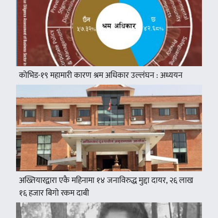
कोभिड-१९ महामारी कारण श्रम अधिकार उल्लंघन : अध्ययन
अख्तियारद्वारा एकै महिनामा १४ जनाविरुद्ध मुद्दा दायर, २६ लाख
१६ हजार बिगो रकम दाबी