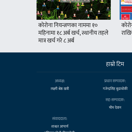
कोरोना नियन्त्रणका नाममा १०
कोरो
महिनामा १८ अर्ब खर्च, स्थानीय तहले
राखिय
मात्र खर्च गरे ८ अर्ब
हाम्राे टिम
अध्यक्ष:
प्रधान सम्पादक:
लक्ष्मी श्रेष्ठ खत्री
गजेन्द्रसिंह बुढाथोकी
सह-सम्पादक:
भीम देवान
संवाददाता:
शाश्वत आचार्य