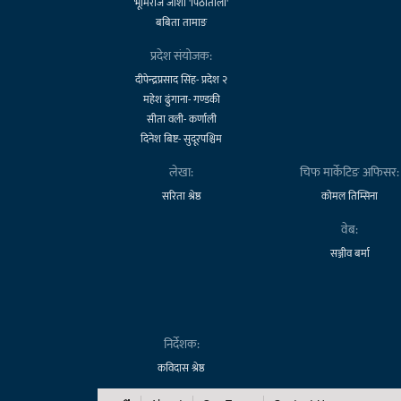
भूमिराज जोशी 'पिठातोली'
बबिता तामाङ
प्रदेश संयोजक:
दीपेन्द्रप्रसाद सिंह- प्रदेश २
महेश ढुंगाना- गण्डकी
सीता वली- कर्णाली
दिनेश बिष्ट- सुदूरपश्चिम
लेखा:
चिफ मार्केटिङ अफिसर:
सरिता श्रेष्ठ
कोमल तिम्सिना
वेब:
सञ्जीव बर्मा
निर्देशक:
कविदास श्रेष्ठ