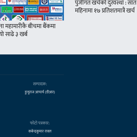
पुँजीगत खर्चको दुरवस्था : सात
महिनामा १७ प्रतिशतमात्रै खर्च
ना महामारीकै बीचमा बैंकमा
ो साढे ३ खर्ब
सम्पादक:
डुन्डुराज आचार्य (डीआर)
फोटो पत्रकार:
कबेन्द्रकुमार रावल