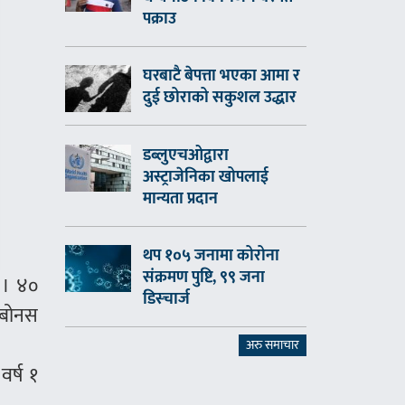
पक्राउ
घरबाटै बेपत्ता भएका आमा र
दुई छोराको सकुशल उद्धार
डब्लुएचओद्वारा
अस्ट्राजेनिका खोपलाई
मान्यता प्रदान
थप १०५ जनामा कोरोना
संक्रमण पुष्टि, ९९ जना
 । ४०
डिस्चार्ज
ँ बोनस
अरु समाचार
र्ष १