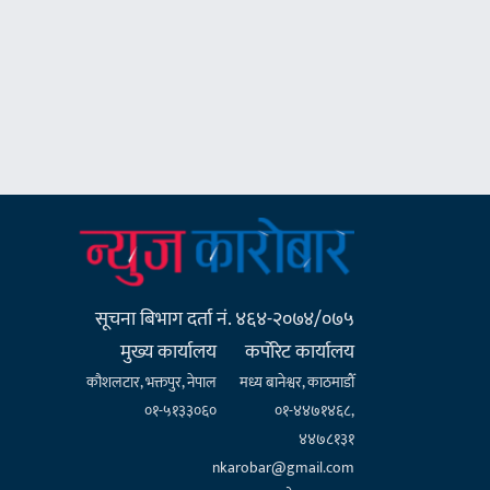
सूचना बिभाग दर्ता नं. ४६४-२०७४/०७५
मुख्य कार्यालय
कर्पाेरेट कार्यालय
कौशलटार, भक्तपुर, नेपाल
मध्य बानेश्वर, काठमाडौँ
०१-५१३३०६०
०१-४४७१४६८,
४४७८१३१
nkarobar@gmail.com