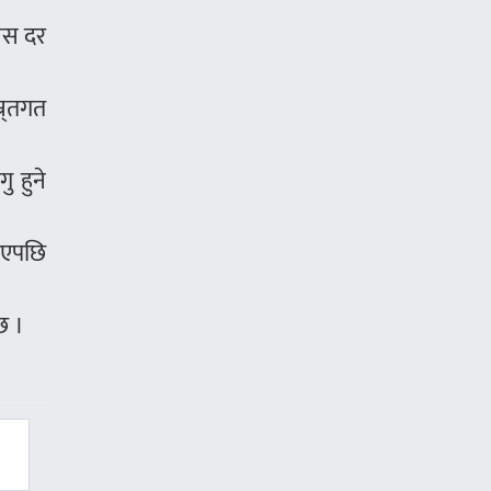
ोनस दर
र्तगत
ु हुने
ाएपछि
छ ।