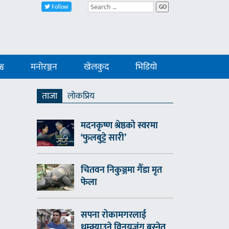
Follow
GO
्व
मनोरञ्जन
खेलकुद
भिडियो
ताजा
लाेकप्रिय
मदनकृष्ण श्रेष्ठको स्वरमा
‘फुलबुट्टे सारी’
चितवन निकुञ्जमा गैँडा मृत
फेला
सपना रोकामगरलाई
धम्क्याउने विनयजंग बस्नेत