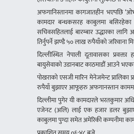
अफगानिस्तानमा कागजातहीन भएपछि ‘ओभर स
कामदार बन्धकसरह काबुलमा बसिरहेका थिए। प
सचिवसहितलाई बारम्बार उद्धारका लागि आ
तिर्नुपर्ने झण्डै ५० लाख रुपैयाँको जरिवान
दिल्लीस्थित नेपाली दूतावासका प्रवक्त
बायुसेवाको उडानबाट काठमाडौं आउने भएक
पोखराको एसजी मारिन मेनेजमेन्ट प्रालिका प्
रुपैयाँ बुझाएर आफूहरु अफगानस्तान कामम
दिल्लीमा पुगेर यी कामदारले भरतकुमार अधिक
एजेनट (अलि) लाई एक हजार डलर बुझाएका
काबुलमा पुग्दा समेत अमेरिकी कम्पनीमा क
प्रकाशित समय ०६:४८ बजे