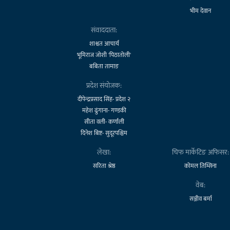
भीम देवान
संवाददाता:
शाश्वत आचार्य
भूमिराज जोशी 'पिठातोली'
बबिता तामाङ
प्रदेश संयोजक:
दीपेन्द्रप्रसाद सिंह- प्रदेश २
महेश ढुंगाना- गण्डकी
सीता वली- कर्णाली
दिनेश बिष्ट- सुदूरपश्चिम
लेखा:
चिफ मार्केटिङ अफिसर:
सरिता श्रेष्ठ
कोमल तिम्सिना
वेब:
सञ्जीव बर्मा