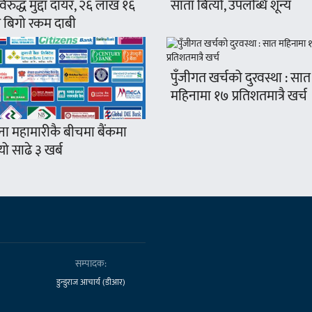
रुद्ध मुद्दा दायर, २६ लाख १६
साता बित्यो, उपलब्धि शून्य
 बिगो रकम दाबी
पुँजीगत खर्चको दुरवस्था : सात
महिनामा १७ प्रतिशतमात्रै खर्च
ना महामारीकै बीचमा बैंकमा
ो साढे ३ खर्ब
सम्पादक:
डुन्डुराज आचार्य (डीआर)