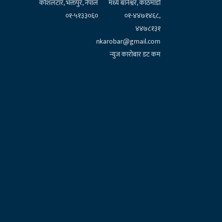
कौशलटार, भक्तपुर, नेपाल
मध्य बानेश्वर, काठमाडौँ
०१-५१३३०६०
०१-४४७१४६८,
४४७८१३१
nkarobar@gmail.com
न्युज कारोबार डट कम