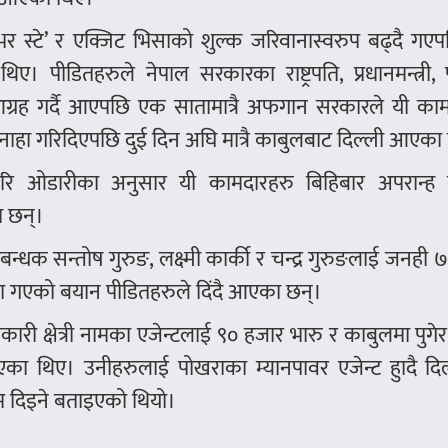
्टे’ र एक्जिट भिसाको शुल्क जरिवानास्वरुप बढ्दै गएप
ीडितहरुले नेपाल सरकारका राष्ट्रपति, प्रधानमन्त्री, परर
ग्रह गर्दै आएपछि एक सातामात्रै अफगान सरकारले यी काम
ा मिनाहा गरिदिएपछि दुई दिन अघि मात्रै काबुलबाट दिल्ली आएका
ा हरि ओडारीका अनुसार यी कामदारहरु बिहिबार अपरान्ह 
ा छन्।
रबन्धक सन्तोष गुरुङ, लक्ष्मी कार्की र चन्द्र गुरुङलाई जनही
ा गएको बयान पीडितहरुले दिंदै आएका छन्।
ारी क्षेत्री नामका एजेन्टलाई ९० हजार भारु र काबुलमा पुगेर
 थिए। उनीहरुलाई पोखराका म्यानपावर एजेन्ट हुादै दिल
ाम दिइने बताइएको थियो।