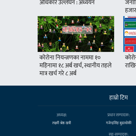
अधिकार उल्लंघन : अध्ययन
जनावि
हजार
कोरोना नियन्त्रणका नाममा १०
कोरो
महिनामा १८ अर्ब खर्च, स्थानीय तहले
राखिय
मात्र खर्च गरे ८ अर्ब
हाम्राे टिम
अध्यक्ष:
प्रधान सम्पादक:
लक्ष्मी श्रेष्ठ खत्री
गजेन्द्रसिंह बुढाथोकी
सह-सम्पादक: