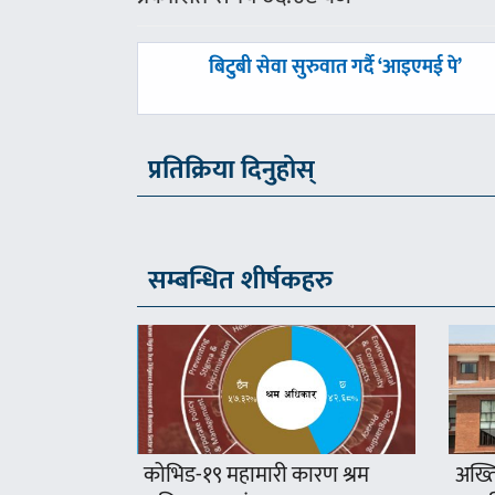
पछिल्लाे
बिटुबी सेवा सुरुवात गर्दै ‘आइएमई पे’
-
प्रतिक्रिया दिनुहोस्
सम्बन्धित शीर्षकहरु
कोभिड-१९ महामारी कारण श्रम
अख्ति