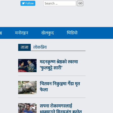
Follow
GO
्व
मनोरञ्जन
खेलकुद
भिडियो
ताजा
लाेकप्रिय
मदनकृष्ण श्रेष्ठको स्वरमा
‘फुलबुट्टे सारी’
चितवन निकुञ्जमा गैँडा मृत
फेला
सपना रोकामगरलाई
धम्क्याउने विनयजंग बस्नेत