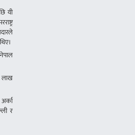
छि यी
ाष्ट्र
दारले
 थिए।
नेपाल
 ७ लाख
 अर्का
्ली र