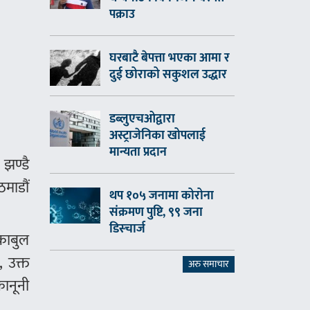
पक्राउ
घरबाटै बेपत्ता भएका आमा र
दुई छोराको सकुशल उद्धार
डब्लुएचओद्वारा
अस्ट्राजेनिका खोपलाई
मान्यता प्रदान
झण्डै
माडौं
थप १०५ जनामा कोरोना
संक्रमण पुष्टि, ९९ जना
डिस्चार्ज
 काबुल
, उक्त
अरु समाचार
ानूनी