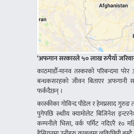
‘अफगान सरकारले ५० लाख रुपैयाँ जरिवान
काठमाडौँ-मानव तस्करको परिबन्दमा परेर 
बन्धकसरहको जीवन बिताएर अफगानी सरक
फर्कंदैछन् ।
कास्कीका गोविन्द पौडेल र हेमप्रसाद गुरुङ त
पुगेपछि स्थाीय क्यामोलेट बिजिनेश इन्टरन
कम्पनीले भिसा, वर्क पर्मिट नदिएरै १०
हैसियतमा उनीहरु काबुलमा लुकिछिपी बस्द