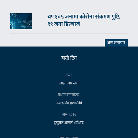
थप १०५ जनामा कोरोना संक्रमण पुष्टि,
९९ जना डिस्चार्ज
अरु समाचार
हाम्राे टिम
अध्यक्ष:
लक्ष्मी श्रेष्ठ खत्री
प्रधान सम्पादक:
गजेन्द्रसिंह बुढाथोकी
सम्पादक:
डुन्डुराज आचार्य (डीआर)