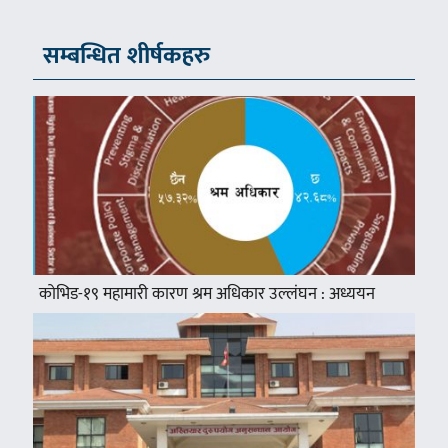
सम्बन्धित शीर्षकहरु
कोभिड-१९ महामारी कारण श्रम अधिकार उल्लंघन : अध्ययन