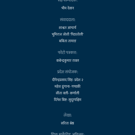
सह-सम्पादक:
भीम देवान
संवाददाता:
शाश्वत आचार्य
भूमिराज जोशी 'पिठातोली'
बबिता तामाङ
फोटो पत्रकार:
कबेन्द्रकुमार रावल
प्रदेश संयोजक:
दीपेन्द्रप्रसाद सिंह- प्रदेश २
महेश ढुंगाना- गण्डकी
सीता वली- कर्णाली
दिनेश बिष्ट- सुदूरपश्चिम
लेखा:
सरिता श्रेष्ठ
चिफ मार्केटिङ अफिसर: