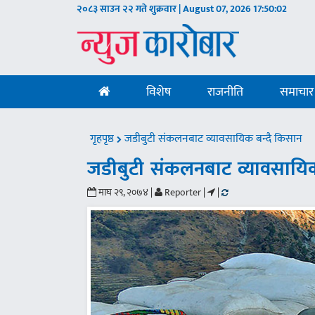
२०८३ साउन २२ गते शुक्रवार | August 07, 2026
17:50:03
विशेष
राजनीति
समाचार
गृहपृष्ठ
जडीबुटी संकलनबाट व्यावसायिक बन्दै किसान
जडीबुटी संकलनबाट व्यावसायिक
माघ २९, २०७४ |
Reporter |
|