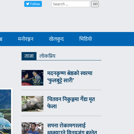
Follow
GO
्व
मनोरञ्जन
खेलकुद
भिडियो
ताजा
लाेकप्रिय
मदनकृष्ण श्रेष्ठको स्वरमा
‘फुलबुट्टे सारी’
चितवन निकुञ्जमा गैँडा मृत
फेला
सपना रोकामगरलाई
धम्क्याउने विनयजंग बस्नेत