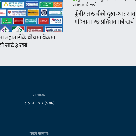
पुँजीगत खर्चको दुरवस्था : सात
महिनामा १७ प्रतिशतमात्रै खर्च
ना महामारीकै बीचमा बैंकमा
ो साढे ३ खर्ब
सम्पादक:
डुन्डुराज आचार्य (डीआर)
फोटो पत्रकार: