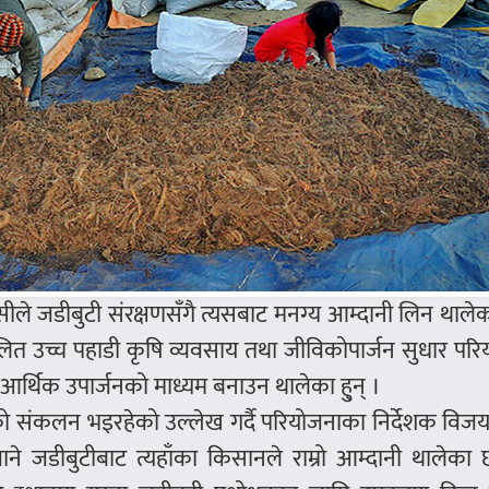
ीले जडीबुटी संरक्षणसँगै त्यसबाट मनग्य आम्दानी लिन थाले
ित उच्च पहाडी कृषि व्यवसाय तथा जीविकोपार्जन सुधार परि
र्थिक उपार्जनको माध्यम बनाउन थालेका हु्न् ।
 संकलन भइरहेको उल्लेख गर्दै परियोजनाका निर्देशक विजय
ने जडीबुटीबाट त्यहाँका किसानले राम्रो आम्दानी थालेका 