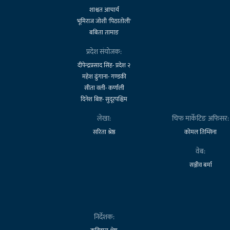
शाश्वत आचार्य
भूमिराज जोशी 'पिठातोली'
बबिता तामाङ
प्रदेश संयोजक:
दीपेन्द्रप्रसाद सिंह- प्रदेश २
महेश ढुंगाना- गण्डकी
सीता वली- कर्णाली
दिनेश बिष्ट- सुदूरपश्चिम
लेखा:
चिफ मार्केटिङ अफिसर:
सरिता श्रेष्ठ
कोमल तिम्सिना
वेब:
सञ्जीव बर्मा
निर्देशक: