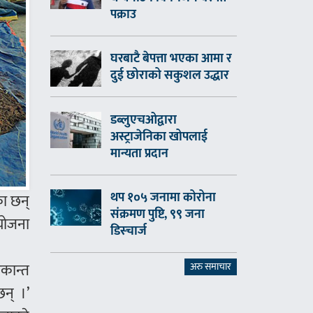
पक्राउ
घरबाटै बेपत्ता भएका आमा र
दुई छोराको सकुशल उद्धार
डब्लुएचओद्वारा
अस्ट्राजेनिका खोपलाई
मान्यता प्रदान
थप १०५ जनामा कोरोना
का छन्
संक्रमण पुष्टि, ९९ जना
योजना
डिस्चार्ज
कान्त
अरु समाचार
छन् ।’