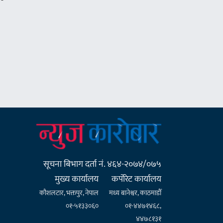
सूचना बिभाग दर्ता नं. ४६४-२०७४/०७५
मुख्य कार्यालय
कर्पाेरेट कार्यालय
कौशलटार, भक्तपुर, नेपाल
मध्य बानेश्वर, काठमाडौँ
०१-५१३३०६०
०१-४४७१४६८,
४४७८१३१