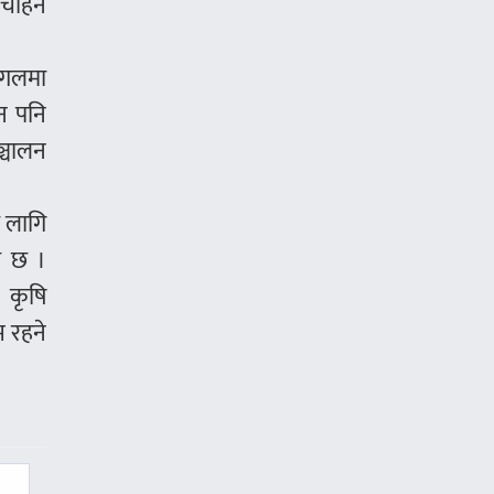
चाहने
ंगलमा
न पनि
ञ्चालन
 लागि
त छ ।
 कृषि
 रहने