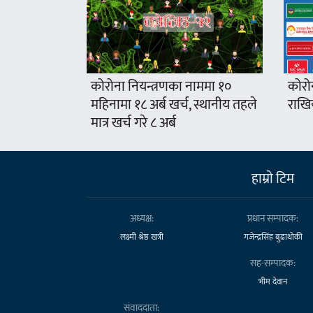
कोरोना नियन्त्रणका नाममा १०
कोरो
महिनामा १८ अर्ब खर्च, स्थानीय तहले
राखिय
मात्र खर्च गरे ८ अर्ब
हाम्राे टिम
अध्यक्ष:
प्रधान सम्पादक:
लक्ष्मी श्रेष्ठ खत्री
गजेन्द्रसिंह बुढाथोकी
सह-सम्पादक:
भीम देवान
संवाददाता: