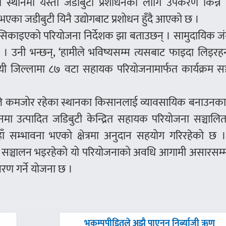
 स्थानमा यस्ता जडीबुटी प्रशोधनका लागि उपकरण किन्न 
का जडीबुटी यिनै उद्योगबाट प्रशोधन हुँदै आएको छ ।
 सिकाइएको परियोजना निर्देशक झा बताउछन् । सामुदायिक ज
। उनी भन्छन्, ‘हामीले भविष्यसम्म त्यसबाट फाइदा लिइरह
।’ यी जिल्लामा ८७ वटा सहायक परियोजनामार्फत कार्यक्रम स
ाबले कमजोर रहेका स्थानका किसानलाई व्यावसायिक बनाउनका
नमा उत्पादित जडिबुटी केन्द्रित सहायक परियोजना सञ्चालि
ाँ सम्भावना भएको क्षेत्रमा अनुदान सहयोग गरिरहेको छ ।
फत सञ्चालन भइरहेको यो परियोजनाको अवधि आगामी असारसम्म
तरण गर्ने योजना छ ।
अघिल्लाे
भूकम्पपीडितले अझै पाएनन् निर्ब्याजी ऋण