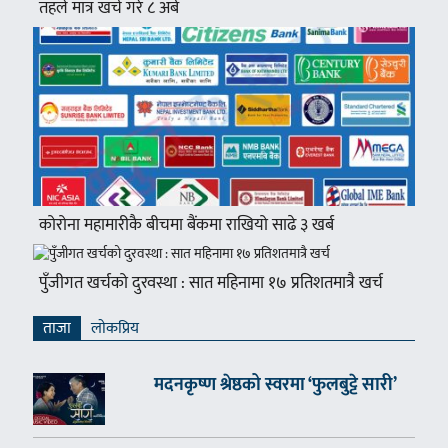
तहले मात्र खर्च गरे ८ अर्ब
कोरोना महामारीकै बीचमा बैंकमा राखियो साढे ३ खर्ब
पुँजीगत खर्चको दुरवस्था : सात महिनामा १७ प्रतिशतमात्रै खर्च
ताजा
लाेकप्रिय
मदनकृष्ण श्रेष्ठको स्वरमा ‘फुलबुट्टे सारी’