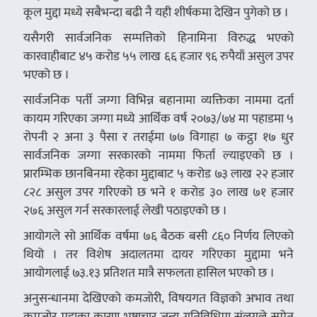
कूल मुद्दा मध्ये सबैभन्दा बढी नै यही शीर्षकमा देखिन पुगेको छ ।
यसैगरी सार्वजनिक सम्पत्तिको हिनामिना विरुद्ध भएको
कारवाहीबाट ४५ करोड ५५ लाख ६६ हजार ९६ रुपैयाँ असुल उपर
भएको छ ।
सार्वजनिक पर्ती जग्गा विभिन्न बहानामा व्यक्तिका नाममा दर्ता
कायम गरिएका जग्गा मध्ये आर्थिक वर्ष २०७३/७४ मा पहाडमा ५
रोपनी २ अना ३ पैसा र तराईमा ७७ विगाहा ७ कट्ठा १७ धुर
सार्वजनिक जग्गा सरकारको नाममा फिर्ता ल्याइएको छ ।
प्रारम्भिक छानबिनमा रहेका मुद्दाबाट ५ करोड ७३ लाख २२ हजार
८२८ असुल उपर गरिएको छ भने १ करोड ३० लाख ७१ हजार
२७६ असुल गर्न सरकारलाई लेखी पठाइएको छ ।
आयोगले सो आर्थिक वर्षमा ७६ बैठक बसी ८६० निर्णय लिएको
थियो । तर विशेष अदालतमा दायर गरिएका मुद्दामा भने
आयोगलाई ७३.१३ प्रतिशत मात्रै सफलता हासिल भएको छ ।
अनुसन्धानमा देखिएको कमजोरी, विषयगत विज्ञको अभाव तथा
कमजोर मुद्दाका कारण भ्रष्टाचार जन्य गतिविधिमा संलग्नले समेत