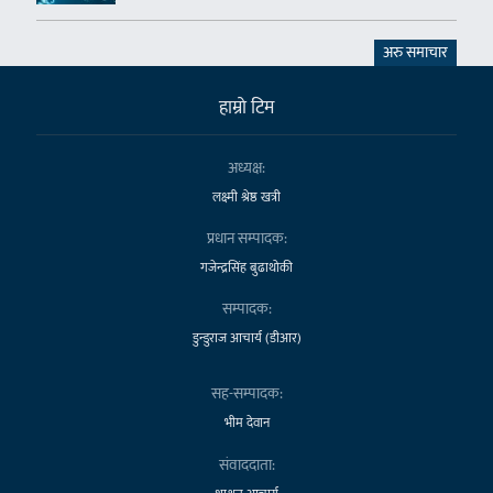
अरु समाचार
हाम्राे टिम
अध्यक्ष:
लक्ष्मी श्रेष्ठ खत्री
प्रधान सम्पादक:
गजेन्द्रसिंह बुढाथोकी
सम्पादक:
डुन्डुराज आचार्य (डीआर)
सह-सम्पादक:
भीम देवान
संवाददाता: