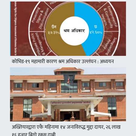
कोभिड-१९ महामारी कारण श्रम अधिकार उल्लंघन : अध्ययन
अख्तियारद्वारा एकै महिनामा १४ जनाविरुद्ध मुद्दा दायर, २६ लाख
१६ हजार बिगो रकम दाबी