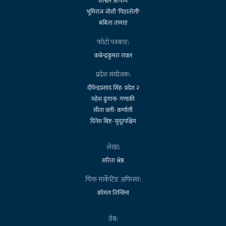
शाश्वत आचार्य
भूमिराज जोशी 'पिठातोली'
बबिता तामाङ
फोटो पत्रकार:
कबेन्द्रकुमार रावल
प्रदेश संयोजक:
दीपेन्द्रप्रसाद सिंह- प्रदेश २
महेश ढुंगाना- गण्डकी
सीता वली- कर्णाली
दिनेश बिष्ट- सुदूरपश्चिम
लेखा:
सरिता श्रेष्ठ
चिफ मार्केटिङ अफिसर:
कोमल तिम्सिना
वेब: