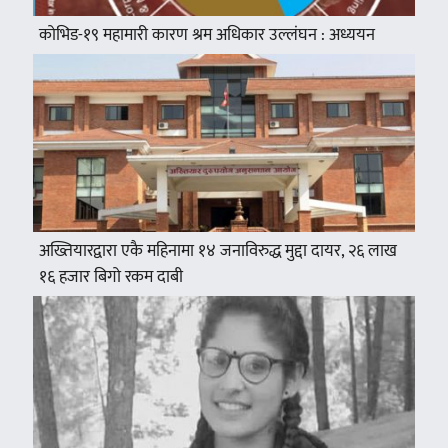
कोभिड-१९ महामारी कारण श्रम अधिकार उल्लंघन : अध्ययन
अख्तियारद्वारा एकै महिनामा १४ जनाविरुद्ध मुद्दा दायर, २६ लाख
१६ हजार बिगो रकम दाबी