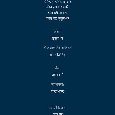
दीपेन्द्रप्रसाद सिंह- प्रदेश २
महेश ढुंगाना- गण्डकी
सीता वली- कर्णाली
दिनेश बिष्ट- सुदूरपश्चिम
लेखा:
सरिता श्रेष्ठ
चिफ मार्केटिङ अफिसर:
कोमल तिम्सिना
वेब:
सञ्जीव बर्मा
स्तम्भकार:
रविन्द्र भट्टराई
प्रबन्ध निर्देशक:
कृष्ण श्रेष्ठ