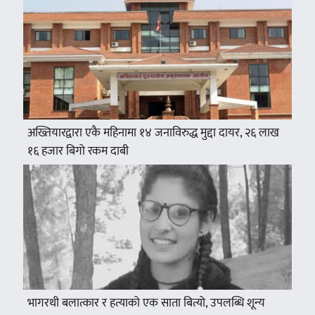
अख्तियारद्वारा एकै महिनामा १४ जनाविरुद्ध मुद्दा दायर, २६ लाख
१६ हजार बिगो रकम दाबी
भागरथी बलात्कार र हत्याको एक साता बित्यो, उपलब्धि शून्य