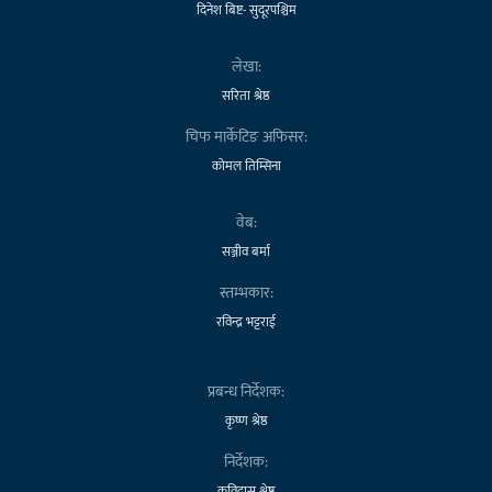
दिनेश बिष्ट- सुदूरपश्चिम
लेखा:
सरिता श्रेष्ठ
चिफ मार्केटिङ अफिसर:
कोमल तिम्सिना
वेब:
सञ्जीव बर्मा
स्तम्भकार:
रविन्द्र भट्टराई
प्रबन्ध निर्देशक:
कृष्ण श्रेष्ठ
निर्देशक:
कविदास श्रेष्ठ