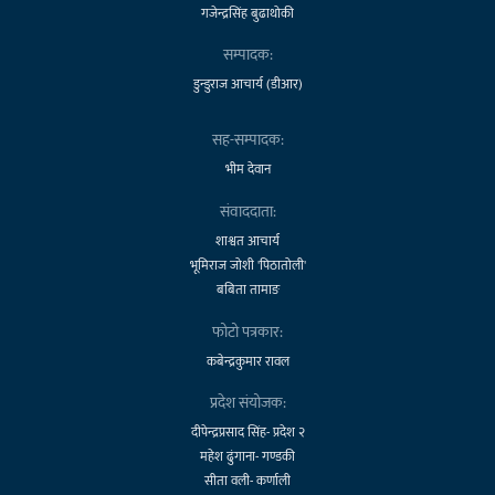
गजेन्द्रसिंह बुढाथोकी
सम्पादक:
डुन्डुराज आचार्य (डीआर)
सह-सम्पादक:
भीम देवान
संवाददाता:
शाश्वत आचार्य
भूमिराज जोशी 'पिठातोली'
बबिता तामाङ
फोटो पत्रकार:
कबेन्द्रकुमार रावल
प्रदेश संयोजक:
दीपेन्द्रप्रसाद सिंह- प्रदेश २
महेश ढुंगाना- गण्डकी
सीता वली- कर्णाली