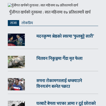
पुँजीगत खर्चको दुरवस्था : सात महिनामा १७ प्रतिशतमात्रै खर्च
ताजा
लाेकप्रिय
मदनकृष्ण श्रेष्ठको स्वरमा ‘फुलबुट्टे सारी’
चितवन निकुञ्जमा गैँडा मृत फेला
सपना रोकामगरलाई धम्क्याउने
विनयजंग बस्नेत पक्राउ
घरबाटै बेपत्ता भएका आमा र दुई छोराको