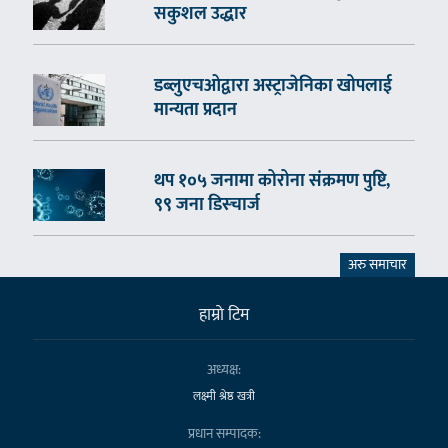
सकुशल उद्धार
डब्लुएचओद्वारा अस्ट्राजेनिका खोपलाई
मान्यता प्रदान
थप १०५ जनामा कोरोना संक्रमण पुष्टि,
९९ जना डिस्चार्ज
अरु समाचार
हाम्राे टिम
अध्यक्ष:
लक्ष्मी श्रेष्ठ खत्री
प्रधान सम्पादक: