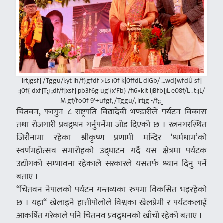
lrtjgsf] /Tggu/l:yt lh/f}gfdf >Ls[i0f k|0ffdL dlGb/ …wd{wfdÚ sf]
:j0f{ dxf]T;j ;df/f]xsf] pb3f6g ug'{x'Fb} /fi6«klt ljBfb]jL e08f/L . t:jL/
M gf/fo0f 9'+ufgf, /Tggu/, lrtjg -/f;;_
चितवन, फागुन ८ राष्ट्रपति विद्यादेवी भण्डारीले पर्यटन विकास
तथा रोजगारी प्रवद्र्धन गर्नुपर्नेमा जोड दिएको छ । रत्ननगरस्थित
जिरौनामा रहेका श्रीकृष्ण प्रणामी मन्दिर ‘धर्मधाम’को
स्वर्णमहोत्सव समारोहको उद्घाटन गर्दै यस क्षेत्रमा पर्यटक
उद्योगको सम्भावना रहेकाले सरकारले यसतर्फ ध्यान दिनु पर्ने
बताए ।
“चितवन नेपालको पर्यटन गन्तव्यका रुपमा विकसित भइरहेको
छ । यहा“ खेलाइने हात्तीपोलोले विश्वका खेलप्रेमी र पर्यटकलाई
आकर्षित गरेकाले पनि चितनव प्रवद्र्धनको खाँचो रहेको बताए ।