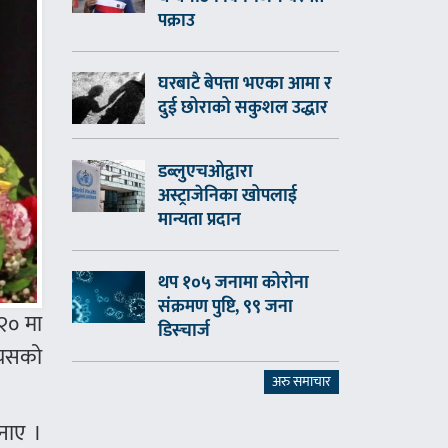
पक्राउ
घरबाटै बेपत्ता भएका आमा र
दुई छोराको सकुशल उद्धार
डब्लुएचओद्वारा
अस्ट्राजेनिका खोपलाई
मान्यता प्रदान
थप १०५ जनामा कोरोना
संक्रमण पुष्टि, ९९ जना
 २० मा
डिस्चार्ज
त्यसको
अरु समाचार
नाए ।