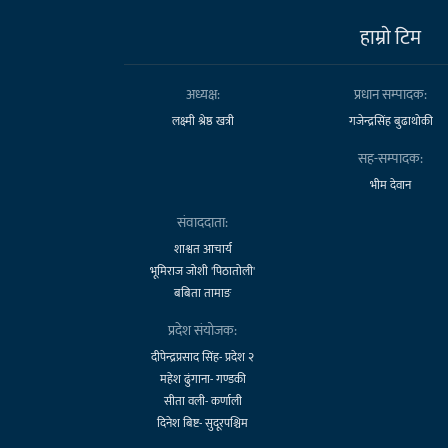
हाम्राे टिम
अध्यक्ष:
प्रधान सम्पादक:
लक्ष्मी श्रेष्ठ खत्री
गजेन्द्रसिंह बुढाथोकी
सह-सम्पादक:
भीम देवान
संवाददाता:
शाश्वत आचार्य
भूमिराज जोशी 'पिठातोली'
बबिता तामाङ
प्रदेश संयोजक:
दीपेन्द्रप्रसाद सिंह- प्रदेश २
महेश ढुंगाना- गण्डकी
सीता वली- कर्णाली
दिनेश बिष्ट- सुदूरपश्चिम