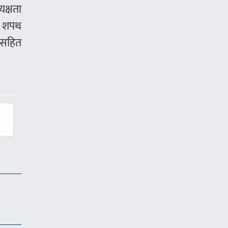
यक्षता
्ष शपथ
रासहित