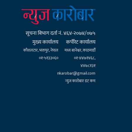
सूचना बिभाग दर्ता नं. ४६४-२०७४/०७५
मुख्य कार्यालय
कर्पाेरेट कार्यालय
कौशलटार, भक्तपुर, नेपाल
मध्य बानेश्वर, काठमाडौँ
०१-५१३३०६०
०१-४४७१४६८,
४४७८१३१
nkarobar@gmail.com
न्युज कारोबार डट कम