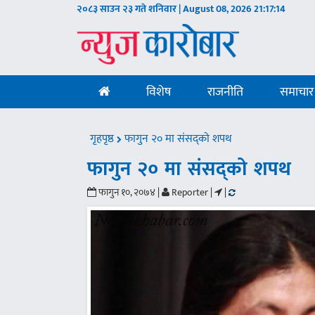
२०८३ साउन २३ गते शनिवार | August 08, 2026
21:17:15
विशेष
राजनीति
समाचार
गृहपृष्ठ
फागुन २० मा संसद्को शपथ
फागुन २० मा संसद्को शपथ
फागुन १०, २०७४ |
Reporter |
|