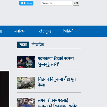
Follow
GO
्व
मनोरञ्जन
खेलकुद
भिडियो
ताजा
लाेकप्रिय
मदनकृष्ण श्रेष्ठको स्वरमा
‘फुलबुट्टे सारी’
चितवन निकुञ्जमा गैँडा मृत
फेला
सपना रोकामगरलाई
धम्क्याउने विनयजंग बस्नेत