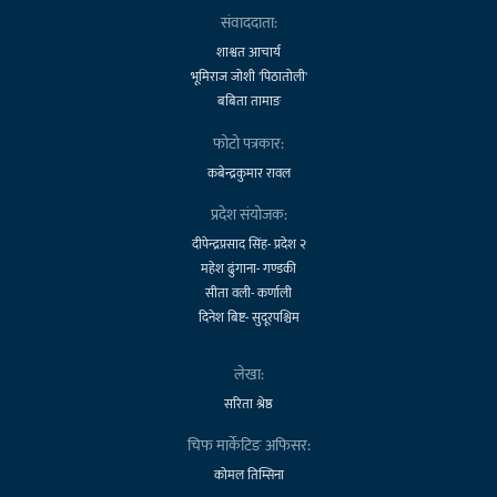
संवाददाता:
शाश्वत आचार्य
भूमिराज जोशी 'पिठातोली'
बबिता तामाङ
फोटो पत्रकार:
कबेन्द्रकुमार रावल
प्रदेश संयोजक:
दीपेन्द्रप्रसाद सिंह- प्रदेश २
महेश ढुंगाना- गण्डकी
सीता वली- कर्णाली
दिनेश बिष्ट- सुदूरपश्चिम
लेखा:
सरिता श्रेष्ठ
चिफ मार्केटिङ अफिसर:
कोमल तिम्सिना