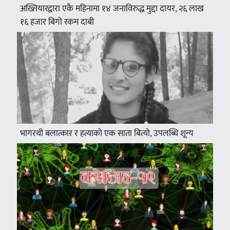
अख्तियारद्वारा एकै महिनामा १४ जनाविरुद्ध मुद्दा दायर, २६ लाख
१६ हजार बिगो रकम दाबी
भागरथी बलात्कार र हत्याको एक साता बित्यो, उपलब्धि शून्य