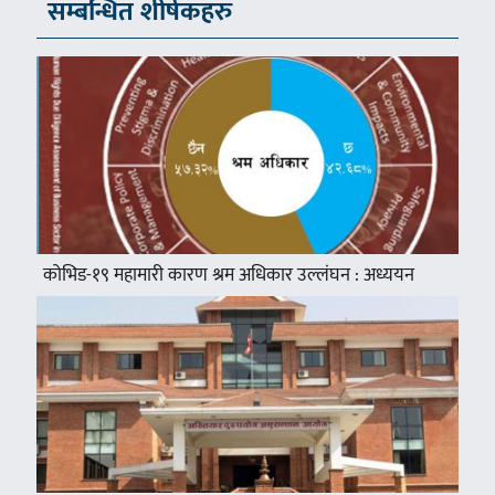
सम्बन्धित शीर्षकहरु
कोभिड-१९ महामारी कारण श्रम अधिकार उल्लंघन : अध्ययन