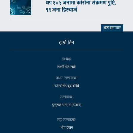
थप १०५ जनामा कोरोना संक्रमण पुष्टि,
९९ जना डिस्चार्ज
अरु समाचार
हाम्राे टिम
अध्यक्ष:
लक्ष्मी श्रेष्ठ खत्री
प्रधान सम्पादक:
गजेन्द्रसिंह बुढाथोकी
सम्पादक:
डुन्डुराज आचार्य (डीआर)
सह-सम्पादक:
भीम देवान