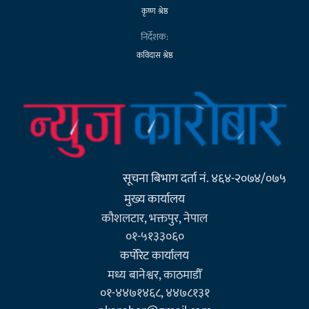
कृष्ण श्रेष्ठ
निर्देशक:
कविदास श्रेष्ठ
सूचना बिभाग दर्ता नं. ४६४-२०७४/०७५
मुख्य कार्यालय
कौशलटार, भक्तपुर, नेपाल
०१-५१३३०६०
कर्पाेरेट कार्यालय
मध्य बानेश्वर, काठमाडौँ
०१-४४७१४६८, ४४७८१३१