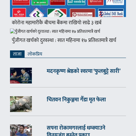
कोरोना महामारीकै बीचमा बैंकमा राखियो साढे ३ खर्ब
पुँजीगत खर्चको दुरवस्था : सात महिनामा १७ प्रतिशतमात्रै खर्च
ताजा
लाेकप्रिय
मदनकृष्ण श्रेष्ठको स्वरमा ‘फुलबुट्टे सारी’
चितवन निकुञ्जमा गैँडा मृत फेला
सपना रोकामगरलाई धम्क्याउने
विनयजंग बस्नेत पक्राउ