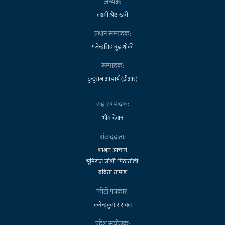
अध्यक्ष:
लक्ष्मी श्रेष्ठ खत्री
प्रधान सम्पादक:
गजेन्द्रसिंह बुढाथोकी
सम्पादक:
डुन्डुराज आचार्य (डीआर)
सह-सम्पादक:
भीम देवान
संवाददाता:
शाश्वत आचार्य
भूमिराज जोशी 'पिठातोली'
बबिता तामाङ
फोटो पत्रकार:
कबेन्द्रकुमार रावल
प्रदेश संयोजक: