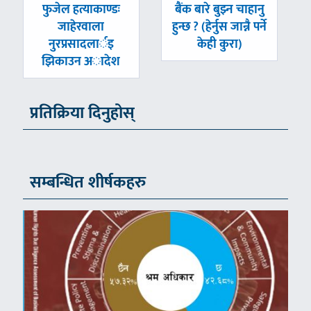
पछिल्लाे
अघिल्लाे
फुजेल हत्याकाण्डः
बैंक बारे बुझ्न चाहानु
-
-
जाहेरवाला
हुन्छ ? (हेर्नुस जान्नै पर्ने
नुरप्रसादलार्इ
केही कुरा)
झिकाउन अादेश
प्रतिक्रिया दिनुहोस्
सम्बन्धित शीर्षकहरु