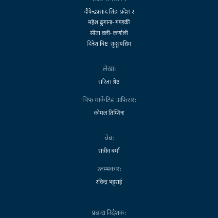
दीपेन्द्रप्रसाद सिंह- प्रदेश २
महेश ढुंगाना- गण्डकी
सीता वली- कर्णाली
दिनेश बिष्ट- सुदूरपश्चिम
लेखा:
सरिता श्रेष्ठ
चिफ मार्केटिङ अफिसर:
कोमल तिम्सिना
वेब:
सञ्जीव बर्मा
स्तम्भकार:
रविन्द्र भट्टराई
प्रबन्ध निर्देशक: