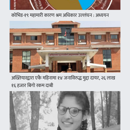
कोभिड-१९ महामारी कारण श्रम अधिकार उल्लंघन : अध्ययन
अख्तियारद्वारा एकै महिनामा १४ जनाविरुद्ध मुद्दा दायर, २६ लाख
१६ हजार बिगो रकम दाबी