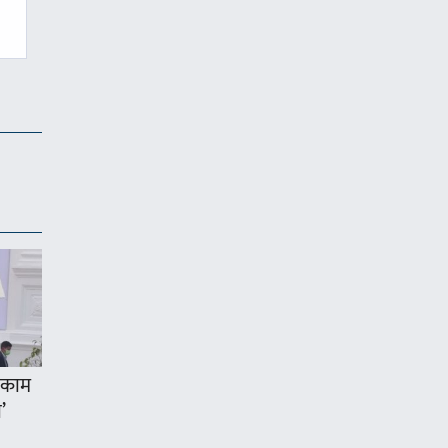
 ‘काम
’