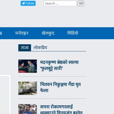
Follow
GO
्व
मनोरञ्जन
खेलकुद
भिडियो
ताजा
लाेकप्रिय
मदनकृष्ण श्रेष्ठको स्वरमा
‘फुलबुट्टे सारी’
चितवन निकुञ्जमा गैँडा मृत
फेला
सपना रोकामगरलाई
धम्क्याउने विनयजंग बस्नेत