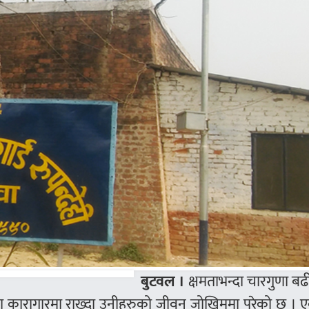
बुटवल ।
क्षमताभन्दा चारगुणा बढ
ा कारागारमा राख्दा उनीहरुको जीवन जोखिममा परेको छ ।