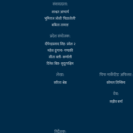
संवाददाता:
शाश्वत आचार्य
भूमिराज जोशी 'पिठातोली'
बबिता तामाङ
प्रदेश संयोजक:
दीपेन्द्रप्रसाद सिंह- प्रदेश २
महेश ढुंगाना- गण्डकी
सीता वली- कर्णाली
दिनेश बिष्ट- सुदूरपश्चिम
लेखा:
चिफ मार्केटिङ अफिसर:
सरिता श्रेष्ठ
कोमल तिम्सिना
वेब:
सञ्जीव बर्मा
निर्देशक: