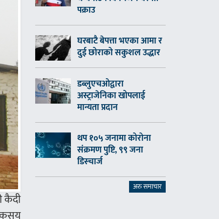
पक्राउ
घरबाटै बेपत्ता भएका आमा र
दुई छोराको सकुशल उद्धार
डब्लुएचओद्वारा
अस्ट्राजेनिका खोपलाई
मान्यता प्रदान
थप १०५ जनामा कोरोना
संक्रमण पुष्टि, ९९ जना
डिस्चार्ज
अरु समाचार
ी कैदी
 एकसय