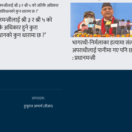
नमन्त्रीलाई श्री ३ र श्री ५ को
ै अधिकार हुने कुरा
धानको कुन धारामा छ ?’
भागरथी-निर्मलाका हत्यामा संल
अपराधीलाई पानीमा गए पनि छा
: प्रधानमन्त्री
सम्पादक:
डुन्डुराज आचार्य (डीआर)