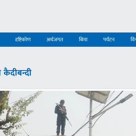
दृष्टिकोण
अर्थजगत
बिमा
पर्यटन
विश
 कैदीबन्दी