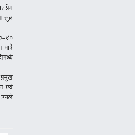
 प्रेम
 सुत्न
३०–४०
मात्रै
ीमध्ये
प्रमुख
ाण एवं
ो उनले