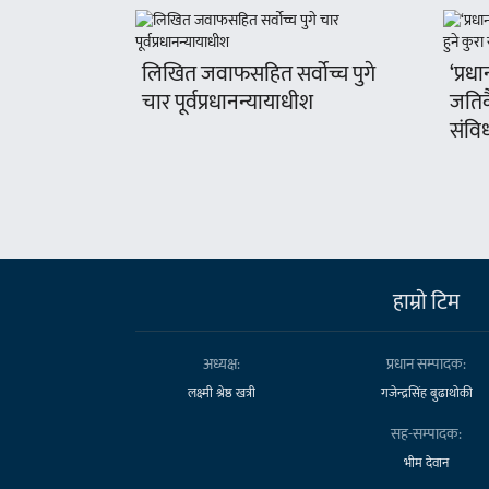
लिखित जवाफसहित सर्वोच्च पुगे
‘प्रधा
चार पूर्वप्रधानन्यायाधीश
जतिक
संवि
हाम्राे टिम
अध्यक्ष:
प्रधान सम्पादक:
लक्ष्मी श्रेष्ठ खत्री
गजेन्द्रसिंह बुढाथोकी
सह-सम्पादक:
भीम देवान