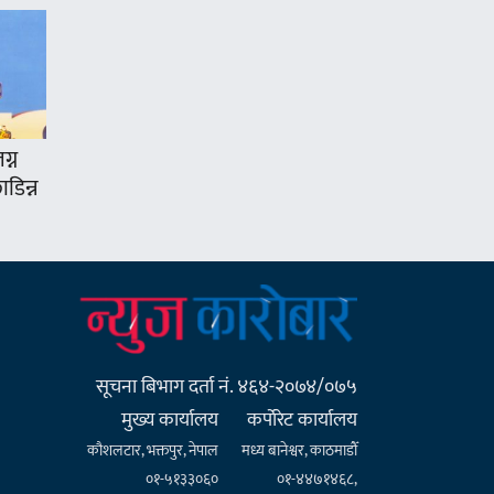
ग्न
डिन्न
सूचना बिभाग दर्ता नं. ४६४-२०७४/०७५
मुख्य कार्यालय
कर्पाेरेट कार्यालय
कौशलटार, भक्तपुर, नेपाल
मध्य बानेश्वर, काठमाडौँ
०१-५१३३०६०
०१-४४७१४६८,