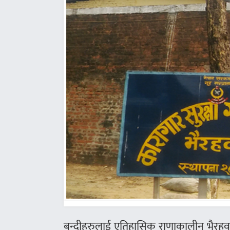
बन्दीहरुलाई एतिहासिक राणाकालीन भैरहव