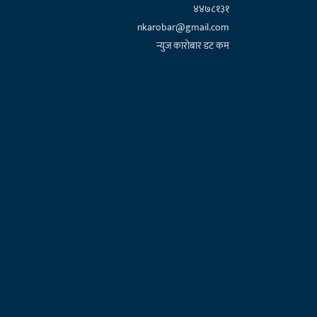
४४७८१३१
nkarobar@gmail.com
न्युज कारोबार डट कम