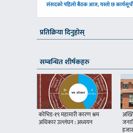
पछिल्लाे
संसदको पहिलो बैठक आज, यस्तो छ कार्यसूच
-
प्रतिक्रिया दिनुहोस्
सम्बन्धित शीर्षकहरु
कोभिड-१९ महामारी कारण श्रम
अख्ति
अधिकार उल्लंघन : अध्ययन
जनावि
हजार