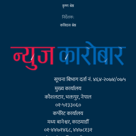
कृष्ण श्रेष्ठ
निर्देशक:
कविदास श्रेष्ठ
सूचना बिभाग दर्ता नं. ४६४-२०७४/०७५
मुख्य कार्यालय
कौशलटार, भक्तपुर, नेपाल
०१-५१३३०६०
कर्पाेरेट कार्यालय
मध्य बानेश्वर, काठमाडौँ
०१-४४७१४६८, ४४७८१३१