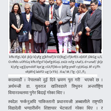
kfls:tfgL k|d :jb]z k|:yfg g]kfnsf] b'O{lbg] cf}krfl/s e|d0f ;DkGg u/L
O:nflds u0ftGq kfls:tfgsf k|wfgdGqL zxLb vsfg cAaf;L d+unaf/ :jb]z
k|:yfg ug]{qmddf lqe'jg cGt/f{li6«o ljdfg:yndf cy{dGqL 8f o'j/fh
vltj8fn] labfO ug'{x'Fb} . tl:a/ M /Tg >]i7, /f;;
काठमाडौं । नेपालको दुई दिने भ्रमण पूरा गरी
भएको छ ।
अर्थमन्त्री डा. युवराज खतिवडाले त्रिभुवन अन्तर्राष्ट्रिय
विमानस्थलमा पुगेर बिदाई गरेका थिए ।
स्वदेश फर्कनुअघि पाकिस्तानी प्रधानमन्त्री अब्बासीले राष्ट्रपति
विद्यादेवी भण्डारीसँग शिष्टाचार भेटवार्ता गरेका थिए । र