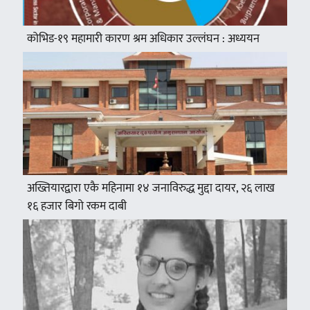
कोभिड-१९ महामारी कारण श्रम अधिकार उल्लंघन : अध्ययन
अख्तियारद्वारा एकै महिनामा १४ जनाविरुद्ध मुद्दा दायर, २६ लाख
१६ हजार बिगो रकम दाबी