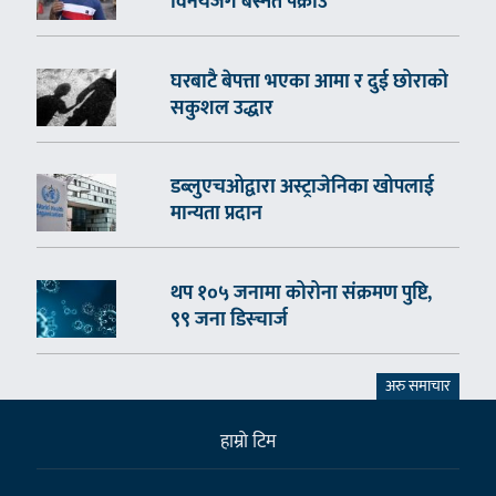
विनयजंग बस्नेत पक्राउ
घरबाटै बेपत्ता भएका आमा र दुई छोराको
सकुशल उद्धार
डब्लुएचओद्वारा अस्ट्राजेनिका खोपलाई
मान्यता प्रदान
थप १०५ जनामा कोरोना संक्रमण पुष्टि,
९९ जना डिस्चार्ज
अरु समाचार
हाम्राे टिम