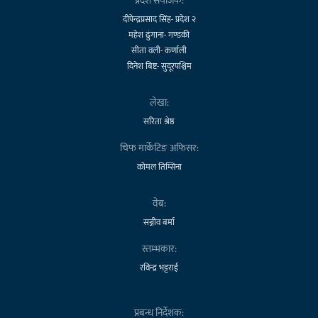
प्रदेश संयोजक:
दीपेन्द्रप्रसाद सिंह- प्रदेश २
महेश ढुंगाना- गण्डकी
सीता वली- कर्णाली
दिनेश बिष्ट- सुदूरपश्चिम
लेखा:
सरिता श्रेष्ठ
चिफ मार्केटिङ अफिसर:
कोमल तिम्सिना
वेब:
सञ्जीव बर्मा
स्तम्भकार:
रविन्द्र भट्टराई
प्रबन्ध निर्देशक: