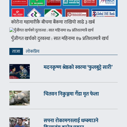
कोरोना महामारीकै बीचमा बैंकमा राखियो साढे ३ खर्ब
पुँजीगत खर्चको दुरवस्था : सात महिनामा १७ प्रतिशतमात्रै खर्च
ताजा
लाेकप्रिय
मदनकृष्ण श्रेष्ठको स्वरमा ‘फुलबुट्टे सारी’
चितवन निकुञ्जमा गैँडा मृत फेला
सपना रोकामगरलाई धम्क्याउने