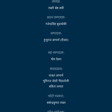
अध्यक्ष:
लक्ष्मी श्रेष्ठ खत्री
प्रधान सम्पादक:
गजेन्द्रसिंह बुढाथोकी
सम्पादक:
डुन्डुराज आचार्य (डीआर)
सह-सम्पादक:
भीम देवान
संवाददाता:
शाश्वत आचार्य
भूमिराज जोशी 'पिठातोली'
बबिता तामाङ
फोटो पत्रकार:
कबेन्द्रकुमार रावल