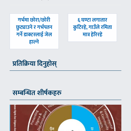
पछिल्लाे
अघिल्लाे
गर्भमा छोरा/छोरी
६ घण्टा लगातार
-
-
छुट्याउने र गर्भपतन
कुटिरहे, गाउँले रमिता
गर्ने डाक्टरलाई जेल
मात्र हेरिरहे
हाल्ने
प्रतिक्रिया दिनुहोस्
सम्बन्धित शीर्षकहरु