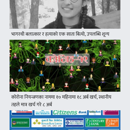
भागरथी बलात्कार र हत्याको एक साता बित्यो, उपलब्धि शून्य
कोरोना नियन्त्रणका नाममा १० महिनामा १८ अर्ब खर्च, स्थानीय
तहले मात्र खर्च गरे ८ अर्ब