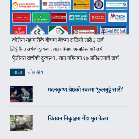
कोरोना महामारीकै बीचमा बैंकमा राखियो साढे ३ खर्ब
पुँजीगत खर्चको दुरवस्था : सात महिनामा १७ प्रतिशतमात्रै खर्च
ताजा
लाेकप्रिय
मदनकृष्ण श्रेष्ठको स्वरमा ‘फुलबुट्टे सारी’
चितवन निकुञ्जमा गैँडा मृत फेला