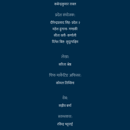
कबेन्द्रकुमार रावल
प्रदेश संयोजक:
दीपेन्द्रप्रसाद सिंह- प्रदेश २
महेश ढुंगाना- गण्डकी
सीता वली- कर्णाली
दिनेश बिष्ट- सुदूरपश्चिम
लेखा:
सरिता श्रेष्ठ
चिफ मार्केटिङ अफिसर:
कोमल तिम्सिना
वेब:
सञ्जीव बर्मा
स्तम्भकार:
रविन्द्र भट्टराई