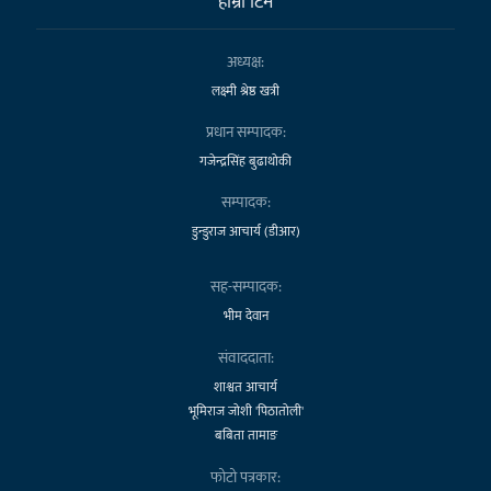
हाम्राे टिम
अध्यक्ष:
लक्ष्मी श्रेष्ठ खत्री
प्रधान सम्पादक:
गजेन्द्रसिंह बुढाथोकी
सम्पादक:
डुन्डुराज आचार्य (डीआर)
सह-सम्पादक:
भीम देवान
संवाददाता:
शाश्वत आचार्य
भूमिराज जोशी 'पिठातोली'
बबिता तामाङ
फोटो पत्रकार: