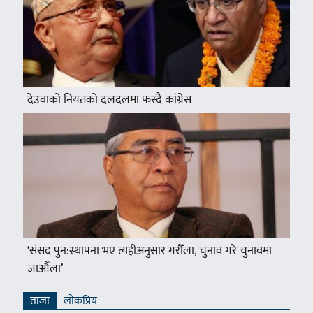
देउवाको नियतको दलदलमा फस्दै कांग्रेस
‘संसद पुन:स्थापना भए त्यहीअनुसार गरौँला, चुनाव गरे चुनावमा
जाऔँला’
ताजा
लाेकप्रिय