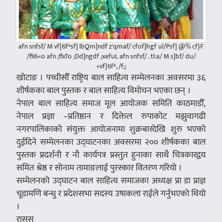
afn snfsf/ M vf]6fªsf] lbQm]ndf z'qmaf/ cfof]hgf ul/Psf] @% cf}F
/fli6«o afn ;flxTo ;Dd]ngdf ;xefuL afn snfsf/ . tl:a/ M s]bf/ du/
÷vf]6fª, /f;;
खोटाङ । पच्चीसौँ राष्ट्रिय बाल साहित्य सम्मेलनका अवसरमा ३६
शीर्षकका बाल पुस्तक र बाल साहित्य विमोचन भएका छन् ।
नेपाल बाल साहित्य समाज मूल आयोजक समिति काठमाडौँ,
नेपाल प्रज्ञा –प्रतिष्ठान र दिक्तेल रुपाकोट मझुवागढी
नगरपालिकाको संयुक्त आयोजनामा शुक्रबारदेखि शुरु भएको
दुईदिने सम्मेलनका उद्घाटनका अवसरमा २०० शीर्षकका बाल
पुस्तक प्रदर्शनी र नौ कार्यपत्र प्रस्तुत हुनाका साथै चित्रकारद्वय
समित श्रेष्ठ र सोनाम तामाङलाई पुरस्कार वितरण गरियो ।
सम्मेलनको उद्घाटन बाल साहित्य समाजका अध्यक्ष प्रा डा प्राज्ञ
चूडामणि बन्धु र प्रदेशसभा सदस्य उषाकला राईले गर्नुभएको थियो
।
रासस