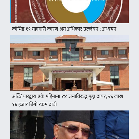
कोभिड-१९ महामारी कारण श्रम अधिकार उल्लंघन : अध्ययन
अख्तियारद्वारा एकै महिनामा १४ जनाविरुद्ध मुद्दा दायर, २६ लाख
१६ हजार बिगो रकम दाबी