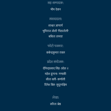
सह-सम्पादक:
भीम देवान
संवाददाता:
शाश्वत आचार्य
भूमिराज जोशी 'पिठातोली'
बबिता तामाङ
फोटो पत्रकार:
कबेन्द्रकुमार रावल
प्रदेश संयोजक:
दीपेन्द्रप्रसाद सिंह- प्रदेश २
महेश ढुंगाना- गण्डकी
सीता वली- कर्णाली
दिनेश बिष्ट- सुदूरपश्चिम
लेखा:
सरिता श्रेष्ठ