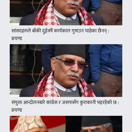
सांसदहरुले बाँकी दुईवर्षे कार्यकाल गुमाउन चाहेका छैनन् :
प्रचण्ड
संयुक्त आन्दोलनबारे कांग्रेस र जसपासँग कुराकानी भइरहेको छ :
प्रचण्ड