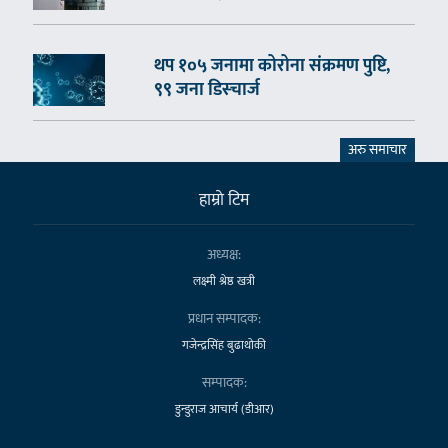
थप १०५ जनामा कोरोना संक्रमण पुष्टि,
९९ जना डिस्चार्ज
अरु समाचार
हाम्राे टिम
अध्यक्ष:
लक्ष्मी श्रेष्ठ खत्री
प्रधान सम्पादक:
गजेन्द्रसिंह बुढाथोकी
सम्पादक:
डुन्डुराज आचार्य (डीआर)