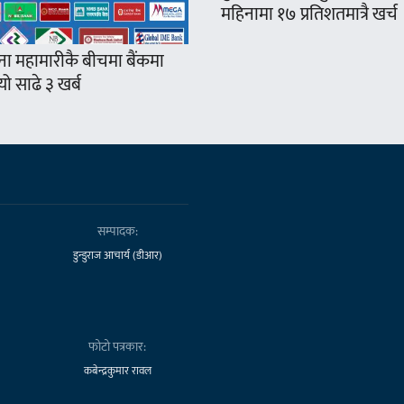
महिनामा १७ प्रतिशतमात्रै खर्च
ना महामारीकै बीचमा बैंकमा
ो साढे ३ खर्ब
सम्पादक:
डुन्डुराज आचार्य (डीआर)
फोटो पत्रकार:
कबेन्द्रकुमार रावल