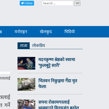
Follow
GO
्व
मनोरञ्जन
खेलकुद
भिडियो
ताजा
लाेकप्रिय
मदनकृष्ण श्रेष्ठको स्वरमा
‘फुलबुट्टे सारी’
जनतालाई
चितवन निकुञ्जमा गैँडा मृत
फेला
त्रलाई
सपना रोकामगरलाई
 गर्ने
धम्क्याउने विनयजंग बस्नेत