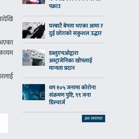
पक्राउ
ादेखि
घरबाटै बेपत्ता भएका आमा र
दुई छोराको सकुशल उद्धार
स भएका
न कायम
डब्लुएचओद्वारा
अस्ट्राजेनिका खोपलाई
मान्यता प्रदान
चारलाई
थप १०५ जनामा कोरोना
संक्रमण पुष्टि, ९९ जना
डिस्चार्ज
अरु समाचार