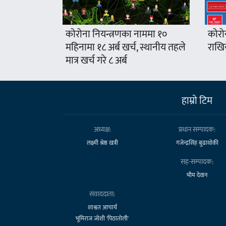
कोरोना नियन्त्रणका नाममा १०
कोरो
महिनामा १८ अर्ब खर्च, स्थानीय तहले
राखिय
मात्र खर्च गरे ८ अर्ब
हाम्राे टिम
अध्यक्ष:
प्रधान सम्पादक:
लक्ष्मी श्रेष्ठ खत्री
गजेन्द्रसिंह बुढाथोकी
सह-सम्पादक:
भीम देवान
संवाददाता:
शाश्वत आचार्य
भूमिराज जोशी 'पिठातोली'