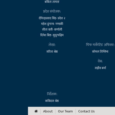
बबिता तामाङ
प्रदेश संयोजक:
दीपेन्द्रप्रसाद सिंह- प्रदेश २
महेश ढुंगाना- गण्डकी
सीता वली- कर्णाली
दिनेश बिष्ट- सुदूरपश्चिम
लेखा:
चिफ मार्केटिङ अफिसर:
सरिता श्रेष्ठ
कोमल तिम्सिना
वेब:
सञ्जीव बर्मा
निर्देशक:
कविदास श्रेष्ठ
About
Our Team
Contact Us