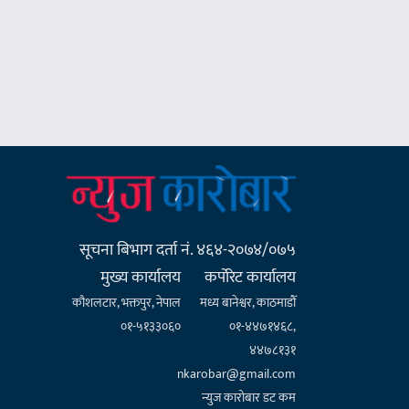
सूचना बिभाग दर्ता नं. ४६४-२०७४/०७५
मुख्य कार्यालय
कर्पाेरेट कार्यालय
कौशलटार, भक्तपुर, नेपाल
मध्य बानेश्वर, काठमाडौँ
०१-५१३३०६०
०१-४४७१४६८,
४४७८१३१
nkarobar@gmail.com
न्युज कारोबार डट कम