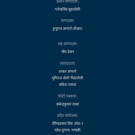
प्रधान सम्पादक:
गजेन्द्रसिंह बुढाथोकी
सम्पादक:
डुन्डुराज आचार्य (डीआर)
सह-सम्पादक:
भीम देवान
संवाददाता:
शाश्वत आचार्य
भूमिराज जोशी 'पिठातोली'
बबिता तामाङ
फोटो पत्रकार:
कबेन्द्रकुमार रावल
प्रदेश संयोजक:
दीपेन्द्रप्रसाद सिंह- प्रदेश २
महेश ढुंगाना- गण्डकी