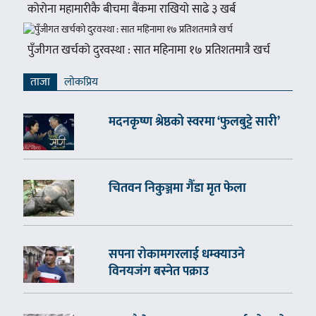
कोरोना महामारीकै बीचमा बैंकमा राखियो साढे ३ खर्ब
पुँजीगत खर्चको दुरवस्था : सात महिनामा १७ प्रतिशतमात्रै खर्च
ताजा
लाेकप्रिय
मदनकृष्ण श्रेष्ठको स्वरमा ‘फुलबुट्टे सारी’
चितवन निकुञ्जमा गैँडा मृत फेला
सपना रोकामगरलाई धम्क्याउने
विनयजंग बस्नेत पक्राउ