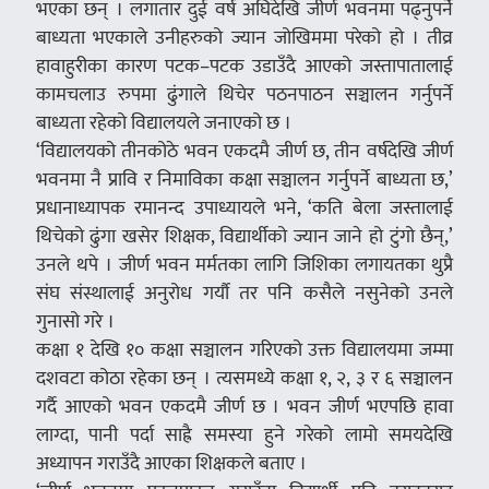
भएका छन् । लगातार दुई वर्ष अघिदेखि जीर्ण भवनमा पढ्नुपर्ने
बाध्यता भएकाले उनीहरुको ज्यान जोखिममा परेको हो । तीव्र
हावाहुरीका कारण पटक–पटक उडाउँदै आएको जस्तापातालाई
कामचलाउ रुपमा ढुंगाले थिचेर पठनपाठन सञ्चालन गर्नुपर्ने
बाध्यता रहेको विद्यालयले जनाएको छ ।
‘विद्यालयको तीनकोठे भवन एकदमै जीर्ण छ, तीन वर्षदेखि जीर्ण
भवनमा नै प्रावि र निमाविका कक्षा सञ्चालन गर्नुपर्ने बाध्यता छ,’
प्रधानाध्यापक रमानन्द उपाध्यायले भने, ‘कति बेला जस्तालाई
थिचेको ढुंगा खसेर शिक्षक, विद्यार्थीको ज्यान जाने हो टुंगो छैन्,’
उनले थपे । जीर्ण भवन मर्मतका लागि जिशिका लगायतका थुप्रै
संघ संस्थालाई अनुरोध गर्यौ तर पनि कसैले नसुनेको उनले
गुनासो गरे ।
कक्षा १ देखि १० कक्षा सञ्चालन गरिएको उक्त विद्यालयमा जम्मा
दशवटा कोठा रहेका छन् । त्यसमध्ये कक्षा १, २, ३ र ६ सञ्चालन
गर्दै आएको भवन एकदमै जीर्ण छ । भवन जीर्ण भएपछि हावा
लाग्दा, पानी पर्दा साह्रै समस्या हुने गरेको लामो समयदेखि
अध्यापन गराउँदै आएका शिक्षकले बताए ।