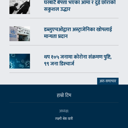
घरबाटै बेपत्ता भएका आमा र दुई छोराको
सकुशल उद्धार
डब्लुएचओद्वारा अस्ट्राजेनिका खोपलाई
मान्यता प्रदान
थप १०५ जनामा कोरोना संक्रमण पुष्टि,
९९ जना डिस्चार्ज
अरु समाचार
हाम्राे टिम
अध्यक्ष:
लक्ष्मी श्रेष्ठ खत्री