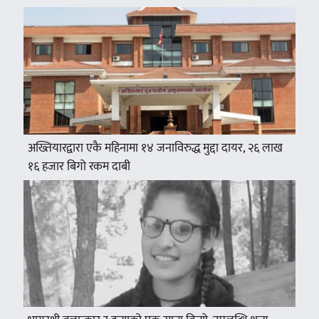
अख्तियारद्वारा एकै महिनामा १४ जनाविरुद्ध मुद्दा दायर, २६ लाख
१६ हजार बिगो रकम दाबी