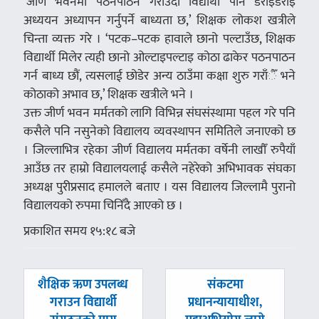
‘जीर्ण भवनमा पठनपाठन गराउँदा विद्यार्थी पनि डराइडराइ
अध्ययन अध्यापन गर्नुपर्ने बाध्यता छ,’ शिक्षक लोकश खत्रीले
चिन्ता व्यक्त गरे । ‘पटक–पटक हावाले छानो पल्टाउँछ, शिक्षक
विद्यार्थी मिलेर त्यही छानो ओल्टाइपल्टाइ कोठा ढाकेर पठनपाठन
गर्न बाध्य छौं, त्यसलाई छोडेर अन्य ठाउँमा कक्षा शुरु गराँैँ भने
कोठाको अभाव छ,’ शिक्षक खत्रीले भने ।
उक्त जीर्ण भवन मर्मतको लागि विभिन्न संघसंस्थामा पहल गरे पनि
कसैले पनि नसुनेको विद्यालय व्यवस्थापन समितिले जनाएको छ
। जिल्लाभित्र रहेका जीर्ण विद्यालय मर्मतका वर्षेनी लाखौँ रुपैयाँ
आउँछ तर हाम्रो विद्यालयलाई कसैले नहेरेको अभिभावक संघका
अध्यक्ष पुरीप्रसाद हमालले बताए । यस विद्यालय जिल्लामै पुरानो
विद्यालयको रुपमा चिनिँदै आएको छ ।
प्रकाशित समय १५:१८ बजे
पछिल्लाे
अघिल्लाे
शैक्षिक ऋण उपलब्ध
संकटमा
-
-
गराउन विद्यार्थी
प्रधानन्यायाधीश,