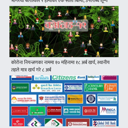
भागरथी बलात्कार र हत्याको एक साता बित्यो, उपलब्धि शून्य
कोरोना नियन्त्रणका नाममा १० महिनामा १८ अर्ब खर्च, स्थानीय
तहले मात्र खर्च गरे ८ अर्ब