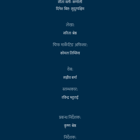
सीता वली- कर्णाली
दिनेश बिष्ट- सुदूरपश्चिम
लेखा:
सरिता श्रेष्ठ
चिफ मार्केटिङ अफिसर:
कोमल तिम्सिना
वेब:
सञ्जीव बर्मा
स्तम्भकार:
रविन्द्र भट्टराई
प्रबन्ध निर्देशक:
कृष्ण श्रेष्ठ
निर्देशक: