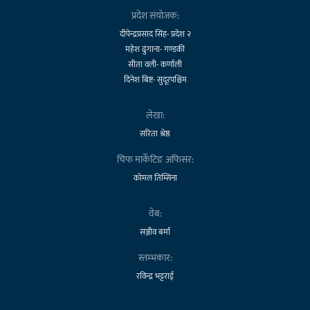
प्रदेश संयोजक:
दीपेन्द्रप्रसाद सिंह- प्रदेश २
महेश ढुंगाना- गण्डकी
सीता वली- कर्णाली
दिनेश बिष्ट- सुदूरपश्चिम
लेखा:
सरिता श्रेष्ठ
चिफ मार्केटिङ अफिसर:
कोमल तिम्सिना
वेब:
सञ्जीव बर्मा
स्तम्भकार:
रविन्द्र भट्टराई