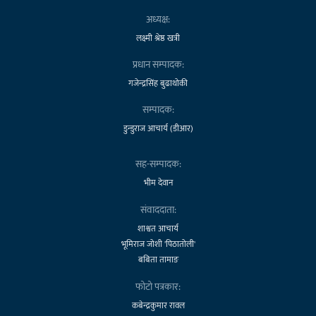
अध्यक्ष:
लक्ष्मी श्रेष्ठ खत्री
प्रधान सम्पादक:
गजेन्द्रसिंह बुढाथोकी
सम्पादक:
डुन्डुराज आचार्य (डीआर)
सह-सम्पादक:
भीम देवान
संवाददाता:
शाश्वत आचार्य
भूमिराज जोशी 'पिठातोली'
बबिता तामाङ
फोटो पत्रकार:
कबेन्द्रकुमार रावल