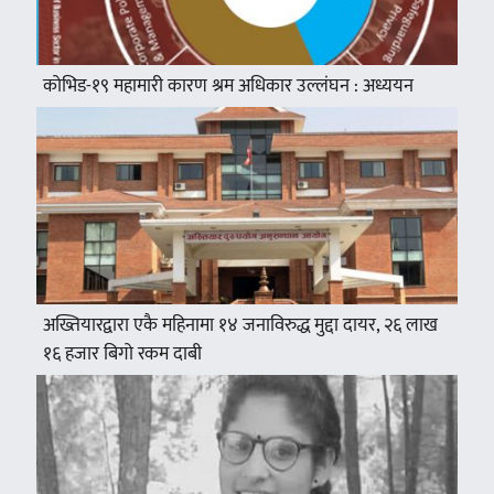
कोभिड-१९ महामारी कारण श्रम अधिकार उल्लंघन : अध्ययन
अख्तियारद्वारा एकै महिनामा १४ जनाविरुद्ध मुद्दा दायर, २६ लाख
१६ हजार बिगो रकम दाबी