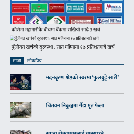
कोरोना महामारीकै बीचमा बैंकमा राखियो साढे ३ खर्ब
पुँजीगत खर्चको दुरवस्था : सात महिनामा १७ प्रतिशतमात्रै खर्च
ताजा
लाेकप्रिय
मदनकृष्ण श्रेष्ठको स्वरमा ‘फुलबुट्टे सारी’
चितवन निकुञ्जमा गैँडा मृत फेला
सपना रोकामगरलाई धम्क्याउने