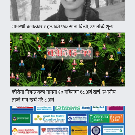
भागरथी बलात्कार र हत्याको एक साता बित्यो, उपलब्धि शून्य
कोरोना नियन्त्रणका नाममा १० महिनामा १८ अर्ब खर्च, स्थानीय
तहले मात्र खर्च गरे ८ अर्ब