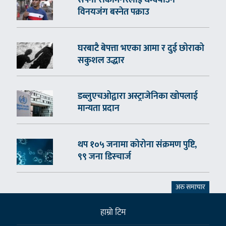
विनयजंग बस्नेत पक्राउ
घरबाटै बेपत्ता भएका आमा र दुई छोराको
सकुशल उद्धार
डब्लुएचओद्वारा अस्ट्राजेनिका खोपलाई
मान्यता प्रदान
थप १०५ जनामा कोरोना संक्रमण पुष्टि,
९९ जना डिस्चार्ज
अरु समाचार
हाम्राे टिम