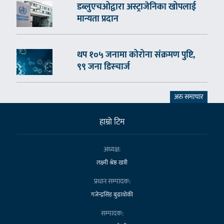
डब्लुएचओद्वारा अस्ट्राजेनिका खोपलाई
मान्यता प्रदान
थप १०५ जनामा कोरोना संक्रमण पुष्टि,
९९ जना डिस्चार्ज
अरु समाचार
हाम्राे टिम
अध्यक्ष:
लक्ष्मी श्रेष्ठ खत्री
प्रधान सम्पादक:
गजेन्द्रसिंह बुढाथोकी
सम्पादक: