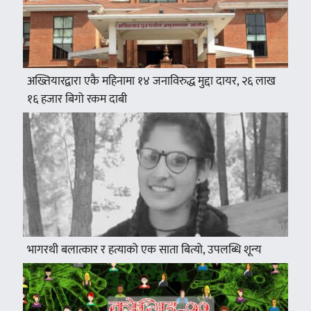
अख्तियारद्वारा एकै महिनामा १४ जनाविरुद्ध मुद्दा दायर, २६ लाख
१६ हजार बिगो रकम दाबी
भागरथी बलात्कार र हत्याको एक साता बित्यो, उपलब्धि शून्य