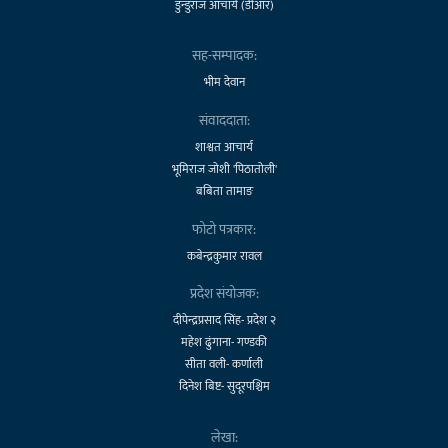
डुन्डुराज आचार्य (डीआर)
सह-सम्पादक:
भीम देवान
संवाददाता:
शाश्वत आचार्य
भूमिराज जोशी 'पिठातोली'
बबिता तामाङ
फोटो पत्रकार:
कबेन्द्रकुमार रावल
प्रदेश संयोजक:
दीपेन्द्रप्रसाद सिंह- प्रदेश २
महेश ढुंगाना- गण्डकी
सीता वली- कर्णाली
दिनेश बिष्ट- सुदूरपश्चिम
लेखा: