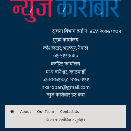
सूचना बिभाग दर्ता नं. ४६४-२०७४/०७५
मुख्य कार्यालय
कौशलटार, भक्तपुर, नेपाल
०१-५१३३०६०
कर्पाेरेट कार्यालय
मध्य बानेश्वर, काठमाडौँ
०१-४४७१४६८, ४४७८१३१
nkarobar@gmail.com
न्युज कारोबार डट कम
About
Our Team
Contact Us
© 2026 सर्वाधिकार सुरक्षित