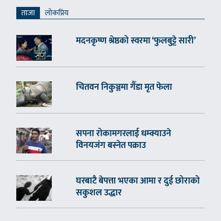
ताजा
लाेकप्रिय
मदनकृष्ण श्रेष्ठको स्वरमा ‘फुलबुट्टे सारी’
चितवन निकुञ्जमा गैँडा मृत फेला
सपना रोकामगरलाई धम्क्याउने
विनयजंग बस्नेत पक्राउ
घरबाटै बेपत्ता भएका आमा र दुई छोराको
सकुशल उद्धार