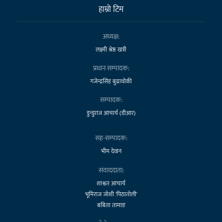
हाम्राे टिम
अध्यक्ष:
लक्ष्मी श्रेष्ठ खत्री
प्रधान सम्पादक:
गजेन्द्रसिंह बुढाथोकी
सम्पादक:
डुन्डुराज आचार्य (डीआर)
सह-सम्पादक:
भीम देवान
संवाददाता:
शाश्वत आचार्य
भूमिराज जोशी 'पिठातोली'
बबिता तामाङ