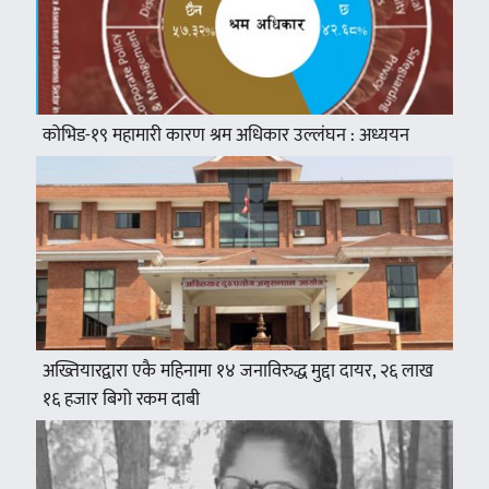
कोभिड-१९ महामारी कारण श्रम अधिकार उल्लंघन : अध्ययन
अख्तियारद्वारा एकै महिनामा १४ जनाविरुद्ध मुद्दा दायर, २६ लाख
१६ हजार बिगो रकम दाबी