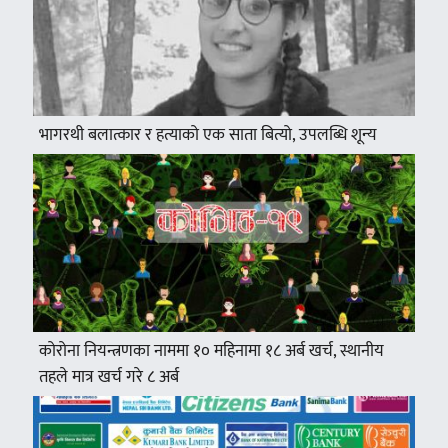
भागरथी बलात्कार र हत्याको एक साता बित्यो, उपलब्धि शून्य
कोरोना नियन्त्रणका नाममा १० महिनामा १८ अर्ब खर्च, स्थानीय
तहले मात्र खर्च गरे ८ अर्ब