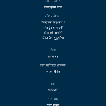
फोटो पत्रकार:
कबेन्द्रकुमार रावल
प्रदेश संयोजक:
दीपेन्द्रप्रसाद सिंह- प्रदेश २
महेश ढुंगाना- गण्डकी
सीता वली- कर्णाली
दिनेश बिष्ट- सुदूरपश्चिम
लेखा:
सरिता श्रेष्ठ
चिफ मार्केटिङ अफिसर:
कोमल तिम्सिना
वेब:
सञ्जीव बर्मा
स्तम्भकार:
रविन्द्र भट्टराई