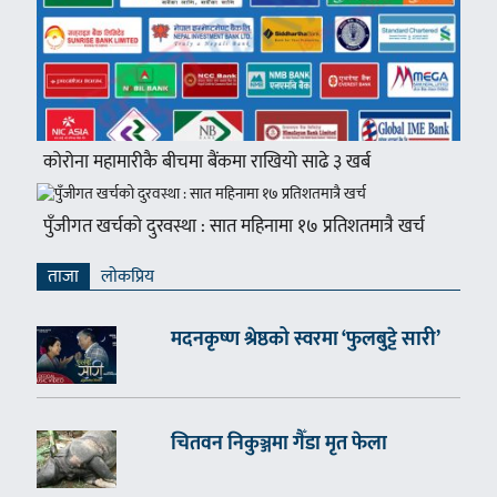
कोरोना महामारीकै बीचमा बैंकमा राखियो साढे ३ खर्ब
पुँजीगत खर्चको दुरवस्था : सात महिनामा १७ प्रतिशतमात्रै खर्च
ताजा
लाेकप्रिय
मदनकृष्ण श्रेष्ठको स्वरमा ‘फुलबुट्टे सारी’
चितवन निकुञ्जमा गैँडा मृत फेला