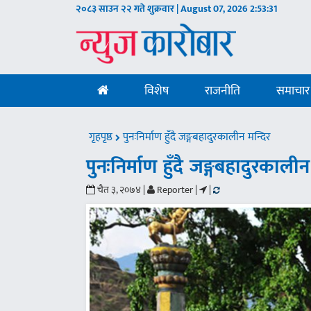
२०८३ साउन २२ गते शुक्रवार | August 07, 2026
2:53:32
विशेष
राजनीति
समाचार
गृहपृष्ठ
पुनःनिर्माण हुँदै जङ्गबहादुरकालीन मन्दिर
पुनःनिर्माण हुँदै जङ्गबहादुरकालीन
चैत ३, २०७४ |
Reporter |
|