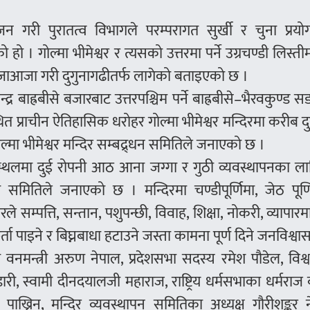
ी पुरातत्व विभागले परम्परागत सुर्खी र चुना प्रयो
हो । गोल्मा भीमेश्वर र त्यसको उत्तरमा पर्ने उग्रचण्डी लिस्त
 पूजाआजा गरी दुगुनागढीतर्फ लागेको बताइएको छ ।
्द्र बाह्रबीसे बजारबाट उत्तरपश्चिम पर्ने बाह्रबीसे–भैरवकुण्ड
ानस्थित प्राचीन ऐतिहासिक धरोहर गोल्मा भीमेश्वर मन्दिरमा करीब 
्मा भीमेश्वर मन्दिर सम्बद्र्धन समितिले जनाएको छ ।
्माणस्थलमा दुई रोपनी आठ आना जग्गा र गुठी व्यवस्थापनका ल
को समितिले जनाएको छ । मन्दिरमा चण्डीपूर्णिमा, जेठ पूर्
वरले सम्पत्ति, सन्तान, पशुपन्छी, विवाह, शिक्षा, नोकरी, व्यापार
ा पाइने र बिघ्नबाधा हटाउने जस्ता कामना पूर्ण दिने जनविश्वा
ा वनमन्त्री अरुण नेपाल, प्रदेशसभा सदस्य रमेश पौडेल, विश्व 
ी, स्वामी दीनदयालजी महाराज, राष्ट्रिय धर्मसभाका धर्मराज
पाख्रिन, मन्दिर व्यवस्थापन समितिका अध्यक्ष गौरीशङ्कर 