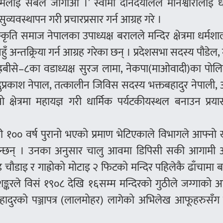
धर्मलाई सबैले जोगाऔँ ।’ स्वामी दीनदयालले मानेश्वाँरालाई ध
व्यवस्थापन गरी प्रचारप्रसार गर्न आग्रह गरे ।
ि समाज नेपालका उपाध्यक्ष बरालले मन्दिर क्षेत्रमा धर्मशा
हुँ अन्तक्र्रिया गर्न आग्रह गरेका छन् । प्रदेशसभा सदस्य पौडेल, 
ह्रबीसे–८का वडाध्यक्ष सुरज लामा, नेकपा(माओवादी)का पोलिट
दुप्रकाश नेपाल, तत्कालीन जिविस सदस्य भक्तबहादुर नेपाली, 
क्षेत्रमा महायज्ञ गरी धार्मिक पर्यटकीयस्थल बनाउन प्रयास
ी १०० वर्ष पुरानो भएको प्रमाण भेटिएकाले विभागले आफ्नो 
री दिन्छन् । उनका अनुसार चालु आवमा डिपिसी सकी आगामी
ौडाइ र गाह्रोको मोटाइ २ फिटको मन्दिर पहिलेकै ढाँचामा बन
ीशङ्करले विसं १९०८ देखि १६सम्म मन्दिरको गुठीले जग्गाको 
ादुरको पञ्जापत्र (लालमोहर) लागेको अभिलेख आफूहरुसँग 