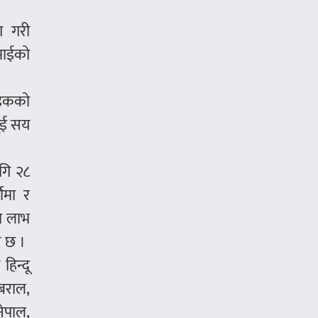
ग गरी
ीमाईको
 सडकको
दुई सय
ागि २८
णिमा र
मा लाभ
स छ ।
हिन्दू
 बराल,
नेपाल,