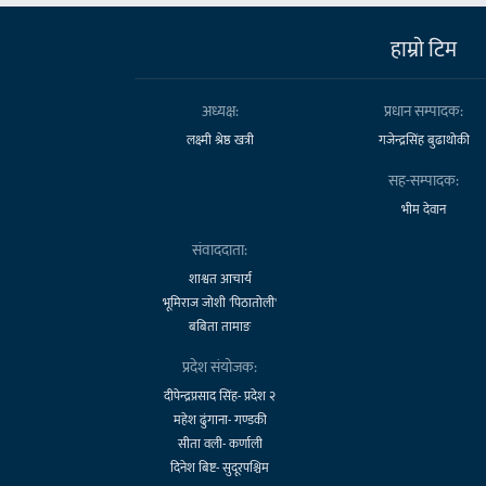
हाम्राे टिम
अध्यक्ष:
प्रधान सम्पादक:
लक्ष्मी श्रेष्ठ खत्री
गजेन्द्रसिंह बुढाथोकी
सह-सम्पादक:
भीम देवान
संवाददाता:
शाश्वत आचार्य
भूमिराज जोशी 'पिठातोली'
बबिता तामाङ
प्रदेश संयोजक:
दीपेन्द्रप्रसाद सिंह- प्रदेश २
महेश ढुंगाना- गण्डकी
सीता वली- कर्णाली
दिनेश बिष्ट- सुदूरपश्चिम