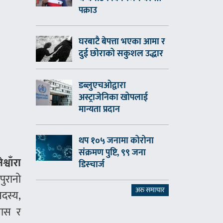
पक्राउ
घरबाटै बेपत्ता भएका आमा र
दुई छोराको सकुशल उद्धार
डब्लुएचओद्वारा
अस्ट्राजेनिका खोपलाई
मान्यता प्रदान
थप १०५ जनामा कोरोना
संक्रमण पुष्टि, ९९ जना
वाँरा
डिस्चार्ज
पुरानो
अरु समाचार
सदस्य,
यास र