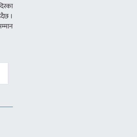
्दिरका
्दैछ ।
म्मान