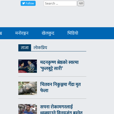
Follow
GO
्व
मनोरञ्जन
खेलकुद
भिडियो
ताजा
लाेकप्रिय
मदनकृष्ण श्रेष्ठको स्वरमा
‘फुलबुट्टे सारी’
चितवन निकुञ्जमा गैँडा मृत
फेला
सपना रोकामगरलाई
धम्क्याउने विनयजंग बस्नेत