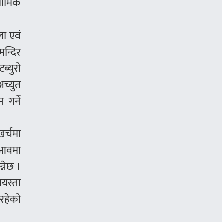
ार्मिक
ला एवं
मन्दिर
ब्युरो
अच्युत
 गर्ने
खर्चमा
 आवमा
्नेछ ।
आयस्ता
रहेको