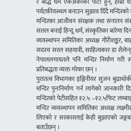
र बौद्ध धर्म एकअर्काका पाटा हुन्, हाम्रा 
पर्यटकीयस्थल बनाउन सुझाव दिँदै मन्दिरको सु
मन्दिरका आजीवन संरक्षक तथा सनातन संस्कृत
सत्तल बनाई हिन्दू धर्म, संस्कृतिका बारेमा दिन
व्यवस्थापन समितिका अध्यक्ष गौरीशङ्कर, बा
सदस्य सरल सहयात्री, साहित्यकार डा शैलेन्
नेपाललगायतले पनि मन्दिर निर्माण गरी सो 
प्रतिबद्धता व्यक्त गरेका छन् ।
पुरातत्व विभागका इञ्जिनीयर सुजन बुढाथोक
मन्दिर पुनःनिर्माण गर्न लागेको जानका
मन्दिरको पेटीसहित १२.५ –१२.५फिट लम्बाइ च
मन्दिर व्यवस्थापन समितिका अध्यक्ष लक्ष्म
लिएको र सरकारलाई केही बुझाएको जङ्गबह
बताउँछन् ।