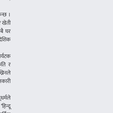
िन्छ ।
र खेती
सबै घर
ैदेशिक
पर्यटक
कृति र
्रिनले
ानकारी
धर्मले
हिन्दू