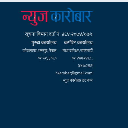
सूचना बिभाग दर्ता नं. ४६४-२०७४/०७५
मुख्य कार्यालय
कर्पाेरेट कार्यालय
कौशलटार, भक्तपुर, नेपाल
मध्य बानेश्वर, काठमाडौँ
०१-५१३३०६०
०१-४४७१४६८,
४४७८१३१
nkarobar@gmail.com
न्युज कारोबार डट कम