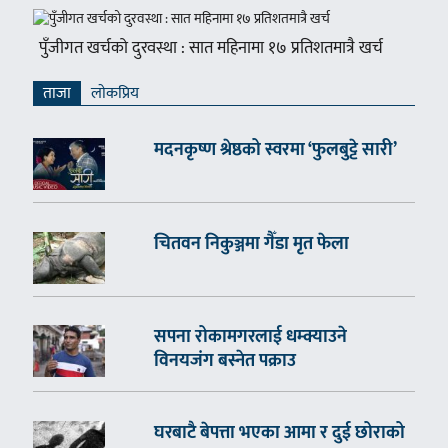
पुँजीगत खर्चको दुरवस्था : सात महिनामा १७ प्रतिशतमात्रै खर्च
ताजा
लाेकप्रिय
मदनकृष्ण श्रेष्ठको स्वरमा ‘फुलबुट्टे सारी’
चितवन निकुञ्जमा गैँडा मृत फेला
सपना रोकामगरलाई धम्क्याउने
विनयजंग बस्नेत पक्राउ
घरबाटै बेपत्ता भएका आमा र दुई छोराको