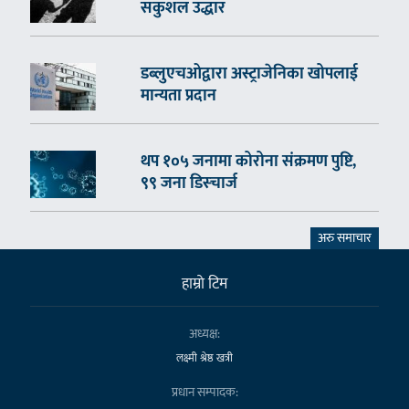
सकुशल उद्धार
डब्लुएचओद्वारा अस्ट्राजेनिका खोपलाई
मान्यता प्रदान
थप १०५ जनामा कोरोना संक्रमण पुष्टि,
९९ जना डिस्चार्ज
अरु समाचार
हाम्राे टिम
अध्यक्ष:
लक्ष्मी श्रेष्ठ खत्री
प्रधान सम्पादक: