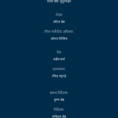
दिनेश बिष्ट- सुदूरपश्चिम
लेखा:
सरिता श्रेष्ठ
चिफ मार्केटिङ अफिसर:
कोमल तिम्सिना
वेब:
सञ्जीव बर्मा
स्तम्भकार:
रविन्द्र भट्टराई
प्रबन्ध निर्देशक:
कृष्ण श्रेष्ठ
निर्देशक:
कविदास श्रेष्ठ