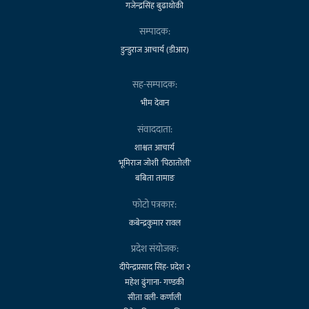
गजेन्द्रसिंह बुढाथोकी
सम्पादक:
डुन्डुराज आचार्य (डीआर)
सह-सम्पादक:
भीम देवान
संवाददाता:
शाश्वत आचार्य
भूमिराज जोशी 'पिठातोली'
बबिता तामाङ
फोटो पत्रकार:
कबेन्द्रकुमार रावल
प्रदेश संयोजक:
दीपेन्द्रप्रसाद सिंह- प्रदेश २
महेश ढुंगाना- गण्डकी
सीता वली- कर्णाली