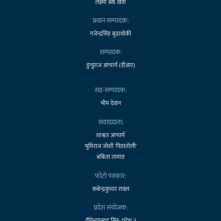
लक्ष्मी श्रेष्ठ खत्री
प्रधान सम्पादक:
गजेन्द्रसिंह बुढाथोकी
सम्पादक:
डुन्डुराज आचार्य (डीआर)
सह-सम्पादक:
भीम देवान
संवाददाता:
शाश्वत आचार्य
भूमिराज जोशी 'पिठातोली'
बबिता तामाङ
फोटो पत्रकार:
कबेन्द्रकुमार रावल
प्रदेश संयोजक:
दीपेन्द्रप्रसाद सिंह- प्रदेश २