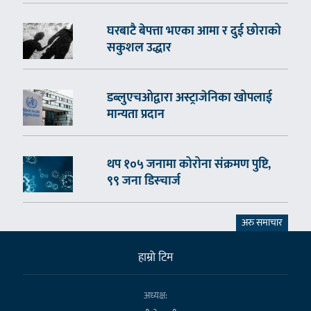
घरबाटै बेपत्ता भएका आमा र दुई छोराको
सकुशल उद्धार
डब्लुएचओद्वारा अस्ट्राजेनिका खोपलाई
मान्यता प्रदान
थप १०५ जनामा कोरोना संक्रमण पुष्टि,
९९ जना डिस्चार्ज
अरु समाचार
हाम्राे टिम
अध्यक्ष: