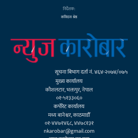
निर्देशक:
कविदास श्रेष्ठ
सूचना बिभाग दर्ता नं. ४६४-२०७४/०७५
मुख्य कार्यालय
कौशलटार, भक्तपुर, नेपाल
०१-५१३३०६०
कर्पाेरेट कार्यालय
मध्य बानेश्वर, काठमाडौँ
०१-४४७१४६८, ४४७८१३१
nkarobar@gmail.com