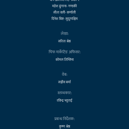
महेश ढुंगाना- गण्डकी
सीता वली- कर्णाली
दिनेश बिष्ट- सुदूरपश्चिम
लेखा:
सरिता श्रेष्ठ
चिफ मार्केटिङ अफिसर:
कोमल तिम्सिना
वेब:
सञ्जीव बर्मा
स्तम्भकार:
रविन्द्र भट्टराई
प्रबन्ध निर्देशक:
कृष्ण श्रेष्ठ