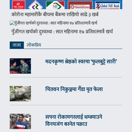
कोरोना महामारीकै बीचमा बैंकमा राखियो साढे ३ खर्ब
पुँजीगत खर्चको दुरवस्था : सात महिनामा १७ प्रतिशतमात्रै खर्च
ताजा
लाेकप्रिय
मदनकृष्ण श्रेष्ठको स्वरमा ‘फुलबुट्टे सारी’
चितवन निकुञ्जमा गैँडा मृत फेला
सपना रोकामगरलाई धम्क्याउने
विनयजंग बस्नेत पक्राउ