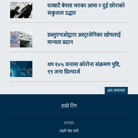
घरबाटै बेपत्ता भएका आमा र दुई छोराको
सकुशल उद्धार
डब्लुएचओद्वारा अस्ट्राजेनिका खोपलाई
मान्यता प्रदान
थप १०५ जनामा कोरोना संक्रमण पुष्टि,
९९ जना डिस्चार्ज
अरु समाचार
हाम्राे टिम
अध्यक्ष:
लक्ष्मी श्रेष्ठ खत्री