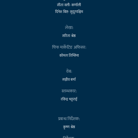
सीता वली- कर्णाली
दिनेश बिष्ट- सुदूरपश्चिम
लेखा:
सरिता श्रेष्ठ
चिफ मार्केटिङ अफिसर:
कोमल तिम्सिना
वेब:
सञ्जीव बर्मा
स्तम्भकार:
रविन्द्र भट्टराई
प्रबन्ध निर्देशक:
कृष्ण श्रेष्ठ