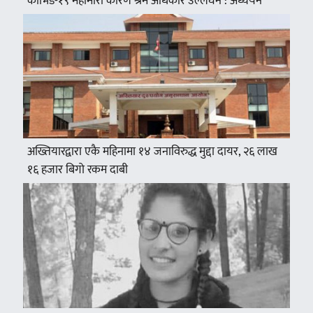
कोभिड-१९ महामारी कारण श्रम अधिकार उल्लंघन : अध्ययन
अख्तियारद्वारा एकै महिनामा १४ जनाविरुद्ध मुद्दा दायर, २६ लाख
१६ हजार बिगो रकम दाबी