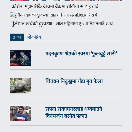
कोरोना महामारीकै बीचमा बैंकमा राखियो साढे ३ खर्ब
पुँजीगत खर्चको दुरवस्था : सात महिनामा १७ प्रतिशतमात्रै खर्च
ताजा
लाेकप्रिय
मदनकृष्ण श्रेष्ठको स्वरमा ‘फुलबुट्टे सारी’
चितवन निकुञ्जमा गैँडा मृत फेला
सपना रोकामगरलाई धम्क्याउने
विनयजंग बस्नेत पक्राउ