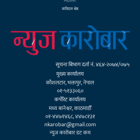
निर्देशक:
कविदास श्रेष्ठ
सूचना बिभाग दर्ता नं. ४६४-२०७४/०७५
मुख्य कार्यालय
कौशलटार, भक्तपुर, नेपाल
०१-५१३३०६०
कर्पाेरेट कार्यालय
मध्य बानेश्वर, काठमाडौँ
०१-४४७१४६८, ४४७८१३१
nkarobar@gmail.com
न्युज कारोबार डट कम