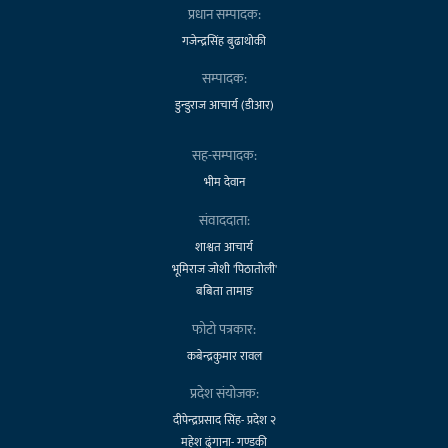
प्रधान सम्पादक:
गजेन्द्रसिंह बुढाथोकी
सम्पादक:
डुन्डुराज आचार्य (डीआर)
सह-सम्पादक:
भीम देवान
संवाददाता:
शाश्वत आचार्य
भूमिराज जोशी 'पिठातोली'
बबिता तामाङ
फोटो पत्रकार:
कबेन्द्रकुमार रावल
प्रदेश संयोजक:
दीपेन्द्रप्रसाद सिंह- प्रदेश २
महेश ढुंगाना- गण्डकी