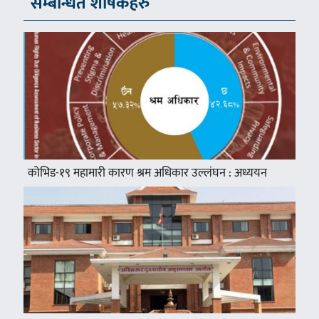
सम्बन्धित शीर्षकहरु
कोभिड-१९ महामारी कारण श्रम अधिकार उल्लंघन : अध्ययन