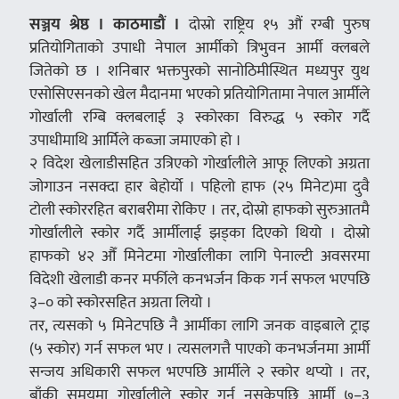
सञ्जय श्रेष्ठ । काठमाडौं ।
दोस्रो राष्ट्रिय १५ औं रग्बी पुरुष
प्रतियोगिताको उपाधी नेपाल आर्मीको त्रिभुवन आर्मी क्लबले
जितेको छ । शनिबार भक्तपुरको सानोठिमीस्थित मध्यपुर युथ
एसोसिएसनको खेल मैदानमा भएको प्रतियोगितामा नेपाल आर्मीले
गोर्खाली रग्बि क्लबलाई ३ स्कोरका विरुद्ध ५ स्कोर गर्दै
उपाधीमाथि आर्मिले कब्जा जमाएको हो ।
२ विदेश खेलाडीसहित उत्रिएको गोर्खालीले आफू लिएको अग्रता
जोगाउन नसक्दा हार बेहोर्यो । पहिलो हाफ (२५ मिनेट)मा दुवै
टोली स्कोररहित बराबरीमा रोकिए । तर, दोस्रो हाफको सुरुआतमै
गोर्खालीले स्कोर गर्दै आर्मीलाई झड्का दिएको थियो । दोस्रो
हाफको ४२ औँ मिनेटमा गोर्खालीका लागि पेनाल्टी अवसरमा
विदेशी खेलाडी कनर मर्फीले कनभर्जन किक गर्न सफल भएपछि
३–० को स्कोरसहित अग्रता लियो ।
तर, त्यसको ५ मिनेटपछि नै आर्मीका लागि जनक वाइबाले ट्राइ
(५ स्कोर) गर्न सफल भए । त्यसलगत्तै पाएको कनभर्जनमा आर्मी
सन्जय अधिकारी सफल भएपछि आर्मीले २ स्कोर थप्यो । तर,
बाँकी समयमा गोर्खालीले स्कोर गर्न नसकेपछि आर्मी ७–३