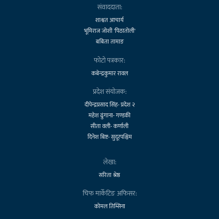
संवाददाता:
शाश्वत आचार्य
भूमिराज जोशी 'पिठातोली'
बबिता तामाङ
फोटो पत्रकार:
कबेन्द्रकुमार रावल
प्रदेश संयोजक:
दीपेन्द्रप्रसाद सिंह- प्रदेश २
महेश ढुंगाना- गण्डकी
सीता वली- कर्णाली
दिनेश बिष्ट- सुदूरपश्चिम
लेखा:
सरिता श्रेष्ठ
चिफ मार्केटिङ अफिसर:
कोमल तिम्सिना