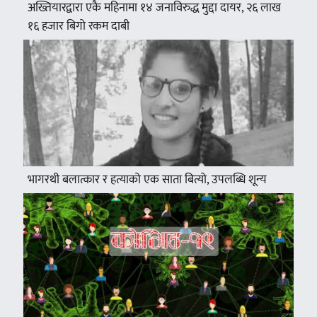
अख्तियारद्वारा एकै महिनामा १४ जनाविरुद्ध मुद्दा दायर, २६ लाख
१६ हजार बिगो रकम दाबी
भागरथी बलात्कार र हत्याको एक साता बित्यो, उपलब्धि शून्य