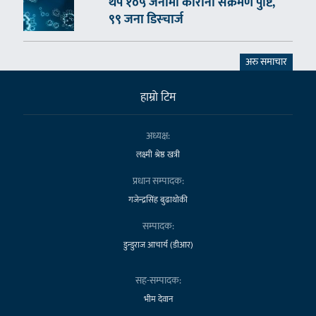
थप १०५ जनामा कोरोना संक्रमण पुष्टि,
९९ जना डिस्चार्ज
अरु समाचार
हाम्राे टिम
अध्यक्ष:
लक्ष्मी श्रेष्ठ खत्री
प्रधान सम्पादक:
गजेन्द्रसिंह बुढाथोकी
सम्पादक:
डुन्डुराज आचार्य (डीआर)
सह-सम्पादक:
भीम देवान