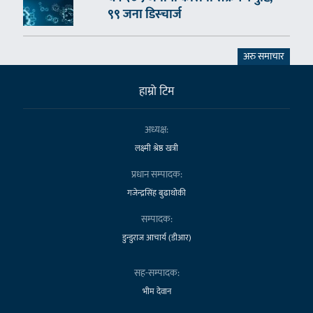
९९ जना डिस्चार्ज
अरु समाचार
हाम्राे टिम
अध्यक्ष:
लक्ष्मी श्रेष्ठ खत्री
प्रधान सम्पादक:
गजेन्द्रसिंह बुढाथोकी
सम्पादक:
डुन्डुराज आचार्य (डीआर)
सह-सम्पादक:
भीम देवान