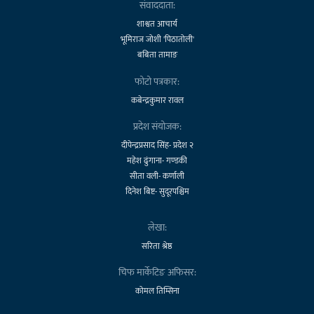
संवाददाता:
शाश्वत आचार्य
भूमिराज जोशी 'पिठातोली'
बबिता तामाङ
फोटो पत्रकार:
कबेन्द्रकुमार रावल
प्रदेश संयोजक:
दीपेन्द्रप्रसाद सिंह- प्रदेश २
महेश ढुंगाना- गण्डकी
सीता वली- कर्णाली
दिनेश बिष्ट- सुदूरपश्चिम
लेखा:
सरिता श्रेष्ठ
चिफ मार्केटिङ अफिसर:
कोमल तिम्सिना