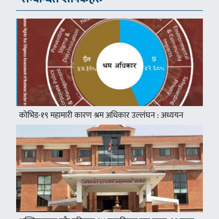
कोभिड-१९ महामारी कारण श्रम अधिकार उल्लंघन : अध्ययन