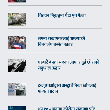
चितवन निकुञ्जमा गैँडा मृत फेला
सपना रोकामगरलाई धम्क्याउने
विनयजंग बस्नेत पक्राउ
घरबाटै बेपत्ता भएका आमा र दुई छोराको
सकुशल उद्धार
डब्लुएचओद्वारा अस्ट्राजेनिका खोपलाई
मान्यता प्रदान
थप १०५ जनामा कोरोना संक्रमण पुष्टि,