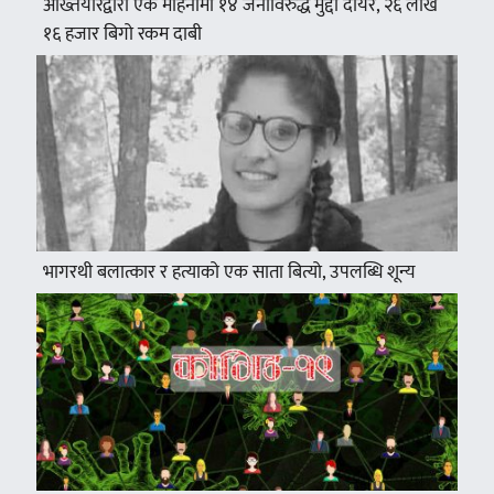
अख्तियारद्वारा एकै महिनामा १४ जनाविरुद्ध मुद्दा दायर, २६ लाख
१६ हजार बिगो रकम दाबी
भागरथी बलात्कार र हत्याको एक साता बित्यो, उपलब्धि शून्य