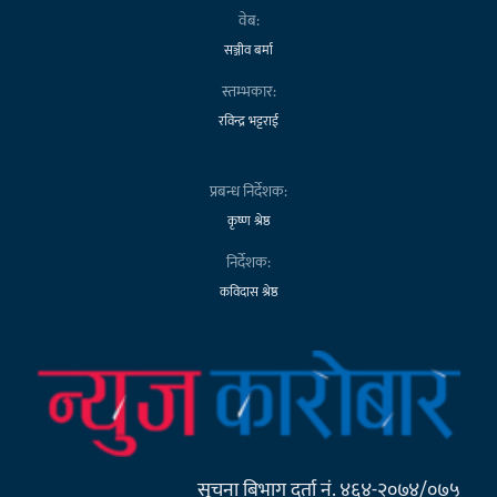
वेब:
सञ्जीव बर्मा
स्तम्भकार:
रविन्द्र भट्टराई
प्रबन्ध निर्देशक:
कृष्ण श्रेष्ठ
निर्देशक:
कविदास श्रेष्ठ
सूचना बिभाग दर्ता नं. ४६४-२०७४/०७५