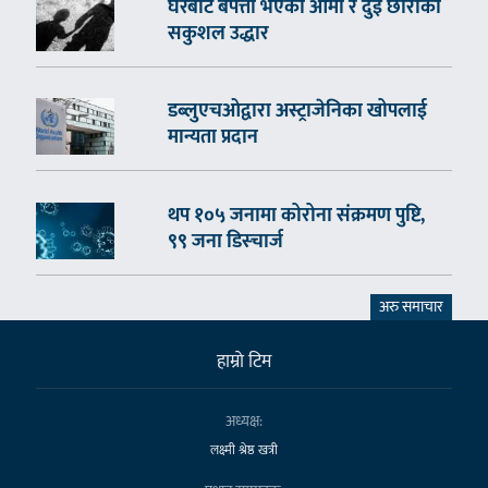
घरबाटै बेपत्ता भएका आमा र दुई छोराको
सकुशल उद्धार
डब्लुएचओद्वारा अस्ट्राजेनिका खोपलाई
मान्यता प्रदान
थप १०५ जनामा कोरोना संक्रमण पुष्टि,
९९ जना डिस्चार्ज
अरु समाचार
हाम्राे टिम
अध्यक्ष:
लक्ष्मी श्रेष्ठ खत्री