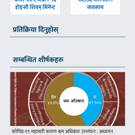
थर्मल प्लान्ट जडान गर्दै
फष्टाउँदै मौरीपालन
-
-
होङ्सी शिवम् सिमेन्ट
व्यवसाय
प्रतिक्रिया दिनुहोस्
सम्बन्धित शीर्षकहरु
कोभिड-१९ महामारी कारण श्रम अधिकार उल्लंघन : अध्ययन