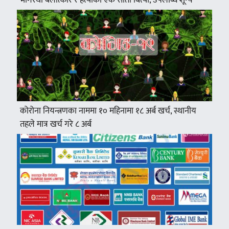
भागरथी बलात्कार र हत्याको एक साता बित्यो, उपलब्धि शून्य
कोरोना नियन्त्रणका नाममा १० महिनामा १८ अर्ब खर्च, स्थानीय
तहले मात्र खर्च गरे ८ अर्ब