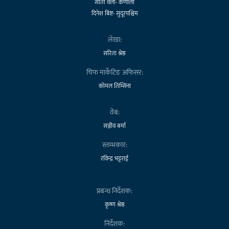
सीता वली- कर्णाली
दिनेश बिष्ट- सुदूरपश्चिम
लेखा:
सरिता श्रेष्ठ
चिफ मार्केटिङ अफिसर:
कोमल तिम्सिना
वेब:
सञ्जीव बर्मा
स्तम्भकार:
रविन्द्र भट्टराई
प्रबन्ध निर्देशक:
कृष्ण श्रेष्ठ
निर्देशक: