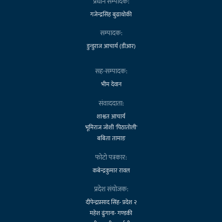
प्रधान सम्पादक:
गजेन्द्रसिंह बुढाथोकी
सम्पादक:
डुन्डुराज आचार्य (डीआर)
सह-सम्पादक:
भीम देवान
संवाददाता:
शाश्वत आचार्य
भूमिराज जोशी 'पिठातोली'
बबिता तामाङ
फोटो पत्रकार:
कबेन्द्रकुमार रावल
प्रदेश संयोजक:
दीपेन्द्रप्रसाद सिंह- प्रदेश २
महेश ढुंगाना- गण्डकी