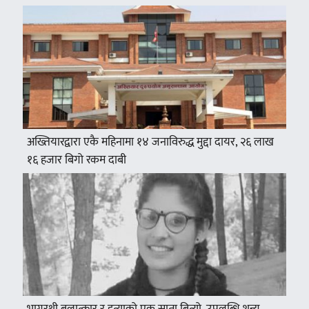
अख्तियारद्वारा एकै महिनामा १४ जनाविरुद्ध मुद्दा दायर, २६ लाख
१६ हजार बिगो रकम दाबी