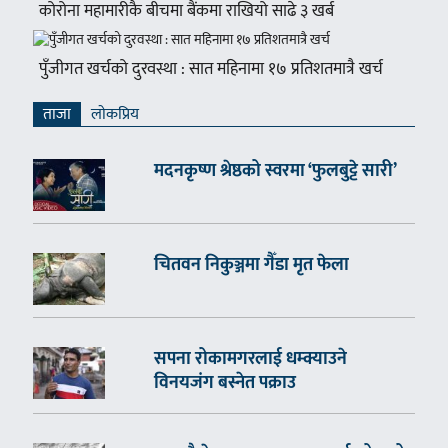
कोरोना महामारीकै बीचमा बैंकमा राखियो साढे ३ खर्ब
पुँजीगत खर्चको दुरवस्था : सात महिनामा १७ प्रतिशतमात्रै खर्च
ताजा
लाेकप्रिय
मदनकृष्ण श्रेष्ठको स्वरमा ‘फुलबुट्टे सारी’
चितवन निकुञ्जमा गैँडा मृत फेला
सपना रोकामगरलाई धम्क्याउने
विनयजंग बस्नेत पक्राउ