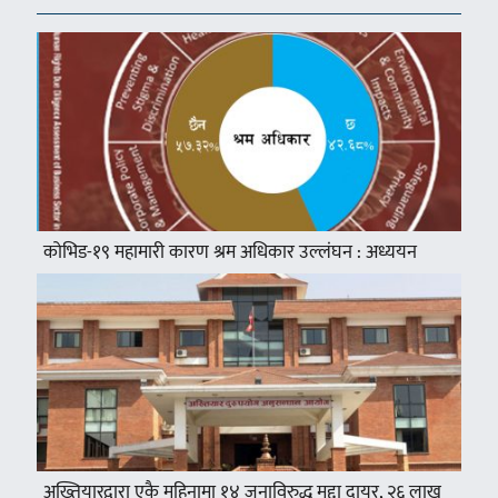
कोभिड-१९ महामारी कारण श्रम अधिकार उल्लंघन : अध्ययन
अख्तियारद्वारा एकै महिनामा १४ जनाविरुद्ध मुद्दा दायर, २६ लाख