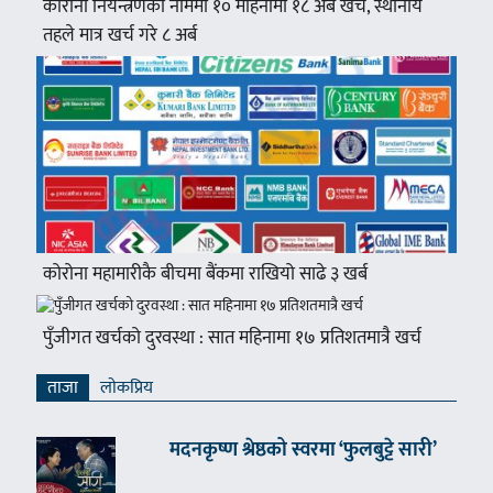
कोरोना नियन्त्रणका नाममा १० महिनामा १८ अर्ब खर्च, स्थानीय
तहले मात्र खर्च गरे ८ अर्ब
कोरोना महामारीकै बीचमा बैंकमा राखियो साढे ३ खर्ब
पुँजीगत खर्चको दुरवस्था : सात महिनामा १७ प्रतिशतमात्रै खर्च
ताजा
लाेकप्रिय
मदनकृष्ण श्रेष्ठको स्वरमा ‘फुलबुट्टे सारी’