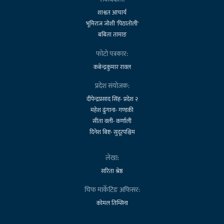
शाश्वत आचार्य
भूमिराज जोशी 'पिठातोली'
बबिता तामाङ
फोटो पत्रकार:
कबेन्द्रकुमार रावल
प्रदेश संयोजक:
दीपेन्द्रप्रसाद सिंह- प्रदेश २
महेश ढुंगाना- गण्डकी
सीता वली- कर्णाली
दिनेश बिष्ट- सुदूरपश्चिम
लेखा:
सरिता श्रेष्ठ
चिफ मार्केटिङ अफिसर:
कोमल तिम्सिना