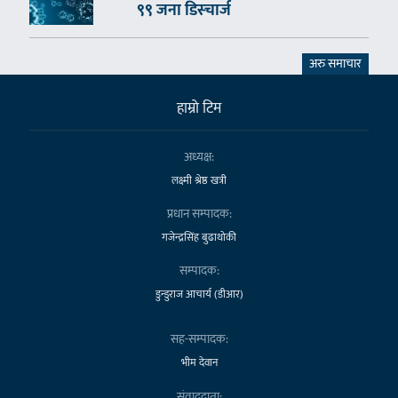
९९ जना डिस्चार्ज
अरु समाचार
हाम्राे टिम
अध्यक्ष:
लक्ष्मी श्रेष्ठ खत्री
प्रधान सम्पादक:
गजेन्द्रसिंह बुढाथोकी
सम्पादक:
डुन्डुराज आचार्य (डीआर)
सह-सम्पादक:
भीम देवान
संवाददाता: