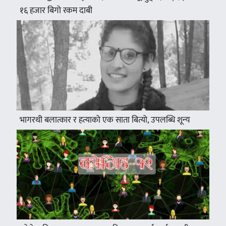
१६ हजार बिगो रकम दाबी
भागरथी बलात्कार र हत्याको एक साता बित्यो, उपलब्धि शून्य