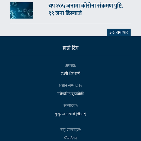
थप १०५ जनामा कोरोना संक्रमण पुष्टि,
९९ जना डिस्चार्ज
अरु समाचार
हाम्राे टिम
अध्यक्ष:
लक्ष्मी श्रेष्ठ खत्री
प्रधान सम्पादक:
गजेन्द्रसिंह बुढाथोकी
सम्पादक:
डुन्डुराज आचार्य (डीआर)
सह-सम्पादक:
भीम देवान