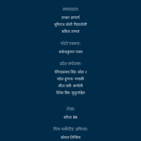
संवाददाता:
शाश्वत आचार्य
भूमिराज जोशी 'पिठातोली'
बबिता तामाङ
फोटो पत्रकार:
कबेन्द्रकुमार रावल
प्रदेश संयोजक:
दीपेन्द्रप्रसाद सिंह- प्रदेश २
महेश ढुंगाना- गण्डकी
सीता वली- कर्णाली
दिनेश बिष्ट- सुदूरपश्चिम
लेखा:
सरिता श्रेष्ठ
चिफ मार्केटिङ अफिसर:
कोमल तिम्सिना