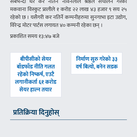
सबैभन्दा धेरै कर नतिर्ने नविनलाल श्रेष्ठले संचालन गरेको
मकवाना विस्कुट प्रालीले १ करोड २२ लाख ४३ हजार ९ सय २५
रहेको छ । यसैगरी कर नतिर्ने कम्पनीहरुमा सुनगाभा इटा उद्योग,
विरेन्द्र मोटर पार्टस लगायत ४० कम्पनी रहेका छन् ।
प्रकाशित समय १३:४७ बजे
पछिल्लाे
अघिल्लाे
बीपीसीको सेयर
निर्माण सुरु गरेको ३३
-
-
बाँडफाँड नीति गलत
वर्ष बित्यो, बनेन सडक
रहेको निष्कर्ष, एउटै
लगानीकर्ता ६१ करोड
सेयर हाल्न तयार
प्रतिक्रिया दिनुहोस्