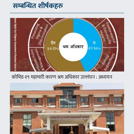
सम्बन्धित शीर्षकहरु
कोभिड-१९ महामारी कारण श्रम अधिकार उल्लंघन : अध्ययन