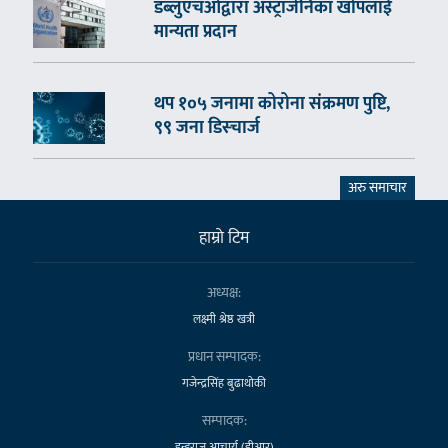
डब्लुएचओद्वारा अस्ट्राजेनिका खोपलाई
मान्यता प्रदान
थप १०५ जनामा कोरोना संक्रमण पुष्टि,
९९ जना डिस्चार्ज
अरु समाचार
हाम्राे टिम
अध्यक्ष:
लक्ष्मी श्रेष्ठ खत्री
प्रधान सम्पादक:
गजेन्द्रसिंह बुढाथोकी
सम्पादक:
डुन्डुराज आचार्य (डीआर)