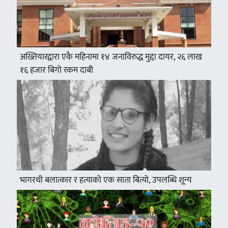
अख्तियारद्वारा एकै महिनामा १४ जनाविरुद्ध मुद्दा दायर, २६ लाख
१६ हजार बिगो रकम दाबी
भागरथी बलात्कार र हत्याको एक साता बित्यो, उपलब्धि शून्य