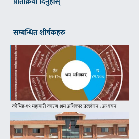
प्रतिक्रिया दिनुहोस्
सम्बन्धित शीर्षकहरु
कोभिड-१९ महामारी कारण श्रम अधिकार उल्लंघन : अध्ययन