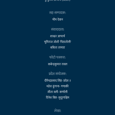
सह-सम्पादक:
भीम देवान
संवाददाता:
शाश्वत आचार्य
भूमिराज जोशी 'पिठातोली'
बबिता तामाङ
फोटो पत्रकार:
कबेन्द्रकुमार रावल
प्रदेश संयोजक:
दीपेन्द्रप्रसाद सिंह- प्रदेश २
महेश ढुंगाना- गण्डकी
सीता वली- कर्णाली
दिनेश बिष्ट- सुदूरपश्चिम
लेखा: