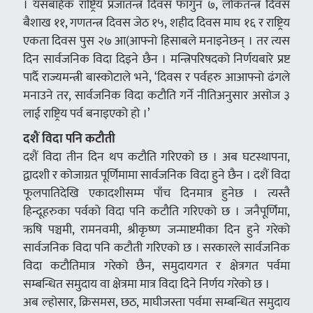
। यसबाहेक राष्ट्रिय प्रजातन्त्र दिवस फागुन ७, लोकतन्त्र दिवस
बैशाख ११, गणतन्त्र दिवस जेठ १५, शहीद दिवस माघ १६ र राष्ट्रिय
एकता दिवस पुस २७ आ(आफ्नो हिसाबले मनाइनेछन् । तर त्यस
दिन सार्वजनिक विदा दिइने छैन । मन्त्रिपरिषदको निर्णयबारे प्रष्ट
पार्दै राज्यमन्त्री बास्कोटाले भने, ‘दिवस र पर्वहरु आआफ्नो ढंगले
मनाउने तर, सार्वजनिक विदा कटौति गर्ने नीतिअनुसार असोज ३
लाई राष्ट्रिय पर्व बनाइएको हो ।’
दशैं विदा पनि कटौती
दशैं विदा तीन दिन थप कटौति गरिएको छ । अब घटस्थापना,
द्वादशी र कोजाग्रत पूर्णिमामा सार्वजनिक विदा हुने छैन । दशैं विदा
फूलपातिदेखि एकादशीसम्म पाँच दिनमात्र हुनेछ । त्यस्तै
हिन्दूहरुका पर्वको विदा पनि कटौति गरिएको छ । जनैपूर्णिमा,
ऋषि पञ्चमी, रामनवमी, श्रीकृष्ण जन्माष्टमीका दिन हुने गरेको
सार्वजनिक विदा पनि कटौती गरिएको छ । सरकारले सार्वजनिक
विदा कटौतिमात्र गरेको छैन, समुदायगत र क्षेत्रगत पर्वमा
सम्बन्धित समुदाय वा क्षेत्रमा मात्र विदा दिने निर्णय गरेको छ ।
अब ल्होसार, क्रिसमस, छठ, माघीजस्ता पर्वमा सम्बन्धित समुदाय