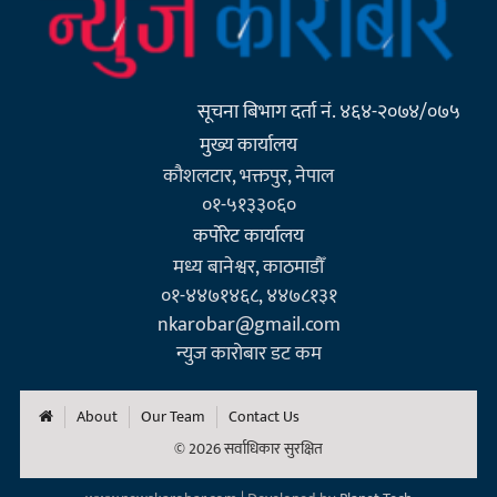
सूचना बिभाग दर्ता नं. ४६४-२०७४/०७५
मुख्य कार्यालय
कौशलटार, भक्तपुर, नेपाल
०१-५१३३०६०
कर्पाेरेट कार्यालय
मध्य बानेश्वर, काठमाडौँ
०१-४४७१४६८, ४४७८१३१
nkarobar@gmail.com
न्युज कारोबार डट कम
About
Our Team
Contact Us
© 2026 सर्वाधिकार सुरक्षित