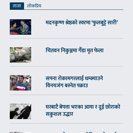
ताजा
लाेकप्रिय
मदनकृष्ण श्रेष्ठको स्वरमा ‘फुलबुट्टे सारी’
चितवन निकुञ्जमा गैँडा मृत फेला
सपना रोकामगरलाई धम्क्याउने
विनयजंग बस्नेत पक्राउ
घरबाटै बेपत्ता भएका आमा र दुई छोराको
सकुशल उद्धार