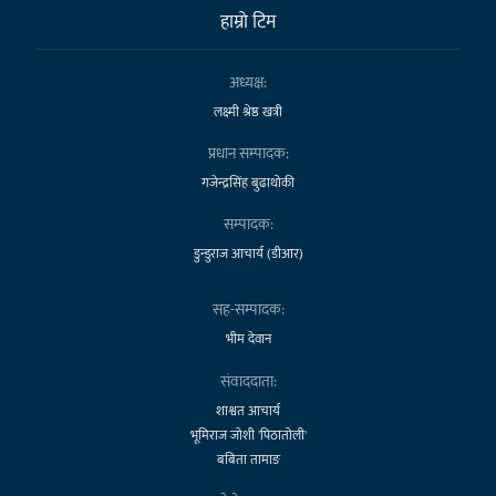
हाम्राे टिम
अध्यक्ष:
लक्ष्मी श्रेष्ठ खत्री
प्रधान सम्पादक:
गजेन्द्रसिंह बुढाथोकी
सम्पादक:
डुन्डुराज आचार्य (डीआर)
सह-सम्पादक:
भीम देवान
संवाददाता:
शाश्वत आचार्य
भूमिराज जोशी 'पिठातोली'
बबिता तामाङ