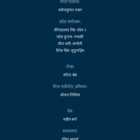
फोटो पत्रकार:
कबेन्द्रकुमार रावल
प्रदेश संयोजक:
दीपेन्द्रप्रसाद सिंह- प्रदेश २
महेश ढुंगाना- गण्डकी
सीता वली- कर्णाली
दिनेश बिष्ट- सुदूरपश्चिम
लेखा:
सरिता श्रेष्ठ
चिफ मार्केटिङ अफिसर:
कोमल तिम्सिना
वेब:
सञ्जीव बर्मा
स्तम्भकार:
रविन्द्र भट्टराई