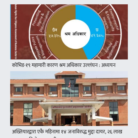
कोभिड-१९ महामारी कारण श्रम अधिकार उल्लंघन : अध्ययन
अख्तियारद्वारा एकै महिनामा १४ जनाविरुद्ध मुद्दा दायर, २६ लाख