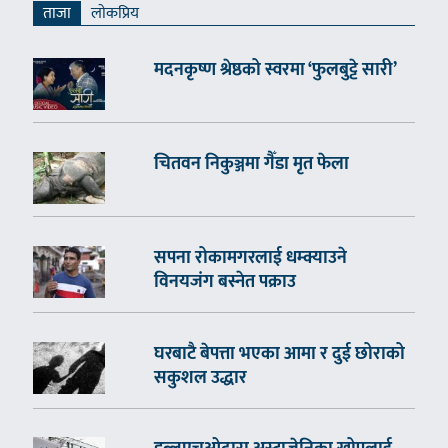
ताजा
लाेकप्रिय
मदनकृष्ण श्रेष्ठको स्वरमा ‘फुलबुट्टे सारी’
चितवन निकुञ्जमा गैँडा मृत फेला
सपना रोकामगरलाई धम्क्याउने
विनयजंग बस्नेत पक्राउ
घरबाटै बेपत्ता भएका आमा र दुई छोराको
सकुशल उद्धार