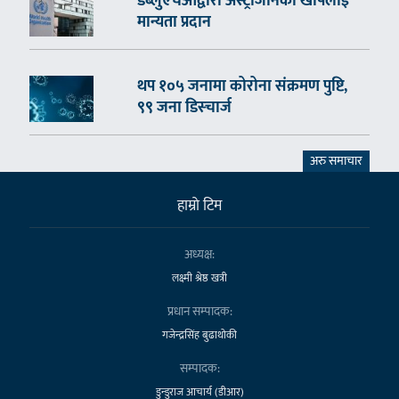
डब्लुएचओद्वारा अस्ट्राजेनिका खोपलाई
मान्यता प्रदान
थप १०५ जनामा कोरोना संक्रमण पुष्टि,
९९ जना डिस्चार्ज
अरु समाचार
हाम्राे टिम
अध्यक्ष:
लक्ष्मी श्रेष्ठ खत्री
प्रधान सम्पादक:
गजेन्द्रसिंह बुढाथोकी
सम्पादक:
डुन्डुराज आचार्य (डीआर)