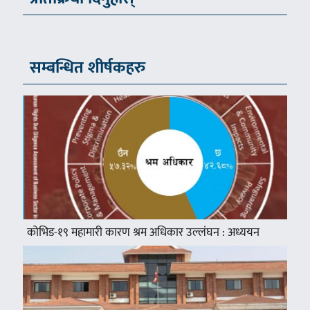
सम्बन्धित शीर्षकहरु
कोभिड-१९ महामारी कारण श्रम अधिकार उल्लंघन : अध्ययन