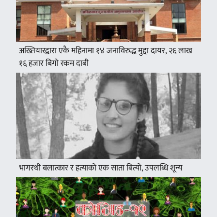
अख्तियारद्वारा एकै महिनामा १४ जनाविरुद्ध मुद्दा दायर, २६ लाख
१६ हजार बिगो रकम दाबी
भागरथी बलात्कार र हत्याको एक साता बित्यो, उपलब्धि शून्य