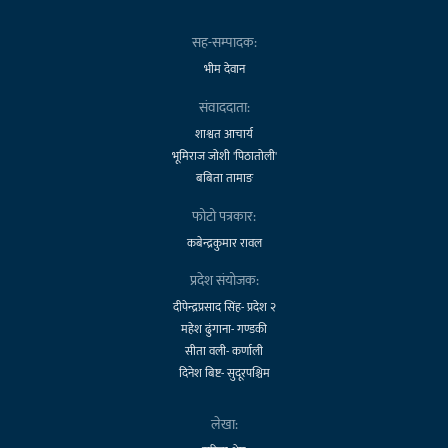
सह-सम्पादक:
भीम देवान
संवाददाता:
शाश्वत आचार्य
भूमिराज जोशी 'पिठातोली'
बबिता तामाङ
फोटो पत्रकार:
कबेन्द्रकुमार रावल
प्रदेश संयोजक:
दीपेन्द्रप्रसाद सिंह- प्रदेश २
महेश ढुंगाना- गण्डकी
सीता वली- कर्णाली
दिनेश बिष्ट- सुदूरपश्चिम
लेखा: