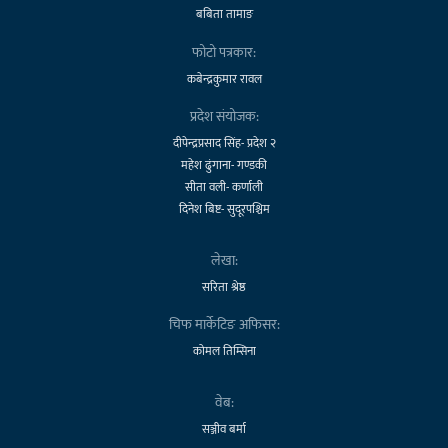
बबिता तामाङ
फोटो पत्रकार:
कबेन्द्रकुमार रावल
प्रदेश संयोजक:
दीपेन्द्रप्रसाद सिंह- प्रदेश २
महेश ढुंगाना- गण्डकी
सीता वली- कर्णाली
दिनेश बिष्ट- सुदूरपश्चिम
लेखा:
सरिता श्रेष्ठ
चिफ मार्केटिङ अफिसर:
कोमल तिम्सिना
वेब:
सञ्जीव बर्मा