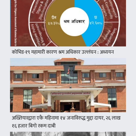
कोभिड-१९ महामारी कारण श्रम अधिकार उल्लंघन : अध्ययन
अख्तियारद्वारा एकै महिनामा १४ जनाविरुद्ध मुद्दा दायर, २६ लाख
१६ हजार बिगो रकम दाबी