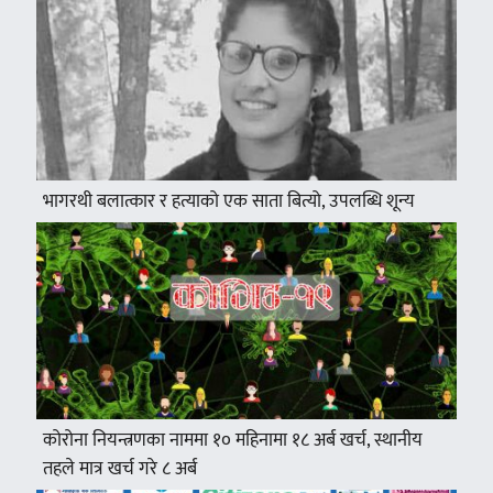
भागरथी बलात्कार र हत्याको एक साता बित्यो, उपलब्धि शून्य
कोरोना नियन्त्रणका नाममा १० महिनामा १८ अर्ब खर्च, स्थानीय
तहले मात्र खर्च गरे ८ अर्ब