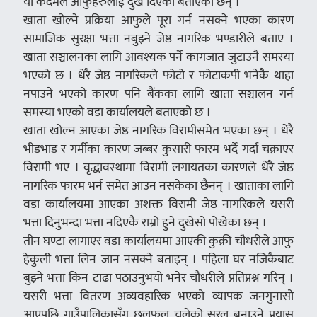
यो कदमले आफुहरुलाई दुख दिएको बताएका छन् ।
खाता खोल्ने प्रक्रिया आफुले पूरा गर्न नसक्ने भएका कारण
सामाजिक सुरक्षा भत्ता नबुझ्ने जेष्ठ नागरिक भण्डारीले बताए ।
खाता सञ्चालनका लागि आवश्यक पर्ने कागजात जुटाउनै समस्या
भएको छ । धेरै जेष्ठ नागरिकले फोटो र फोटाकपी भनेकै थाहा
नपाउने भएको कारण पनि बैंकका लागि खाता सञ्चालन गर्न
समस्या भएको वडा कार्यालयले बताएको छ ।
खाता खोल्न आएका जेष्ठ नागरिक विरामीसमेत भएका छन् । धेरै
भीडभाड र गर्मीका कारण जब्बर कुसारी फारम भर्दै गर्दा चक्राएर
विरामी भए । वृद्धावस्थामा विरामी लगायतका कारणले धेरै जेष्ठ
नागरिक फारम भर्न समेत आउन नसकेका छैनन् । खाताका लागि
वडा कार्यालयमा आएका अशक्त विरामी जेष्ठ नागरिकले यसरी
भत्ता दिनुभन्दा भत्ता नदिएकै राम्रो हुने दुखेसो पोखेका छन् ।
तीन घण्टा लागाएर वडा कार्यालयमा आएकी कुक्री चौधरीले आफु
हेकुली भत्ता लिन जान नसक्ने बताइन् । पहिला घर नजिकैबाट
बुझ्ने भत्ता किन टाढा पठाउनुभयो भनेर चौधरीले प्रतिप्रश्न गरिन् ।
यसरी भत्ता वितरण अव्यवहारिक भएको व्यापक जनगुनासो
आएपछि गाउँपालिकासँग छलफल चलेको सरल बनाउने प्रयास