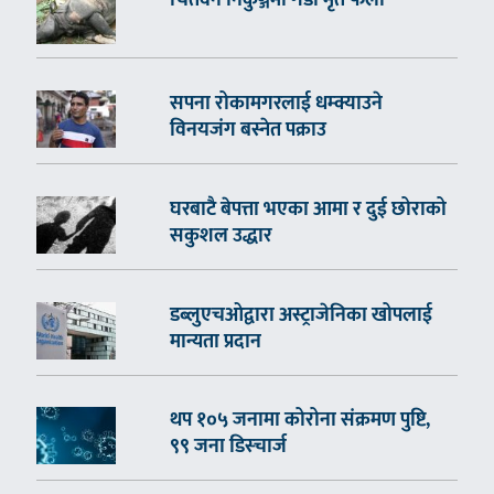
चितवन निकुञ्जमा गैँडा मृत फेला
सपना रोकामगरलाई धम्क्याउने
विनयजंग बस्नेत पक्राउ
घरबाटै बेपत्ता भएका आमा र दुई छोराको
सकुशल उद्धार
डब्लुएचओद्वारा अस्ट्राजेनिका खोपलाई
मान्यता प्रदान
थप १०५ जनामा कोरोना संक्रमण पुष्टि,
९९ जना डिस्चार्ज