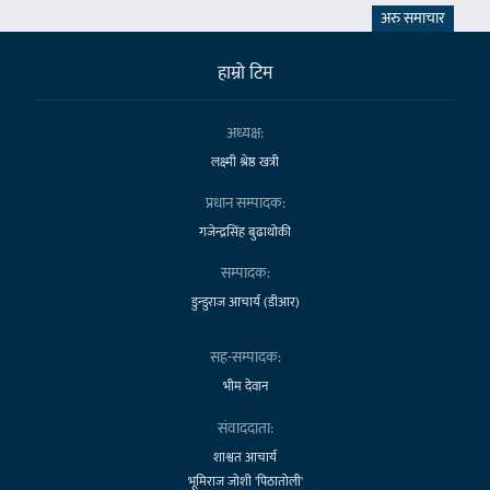
अरु समाचार
हाम्राे टिम
अध्यक्ष:
लक्ष्मी श्रेष्ठ खत्री
प्रधान सम्पादक:
गजेन्द्रसिंह बुढाथोकी
सम्पादक:
डुन्डुराज आचार्य (डीआर)
सह-सम्पादक:
भीम देवान
संवाददाता:
शाश्वत आचार्य
भूमिराज जोशी 'पिठातोली'