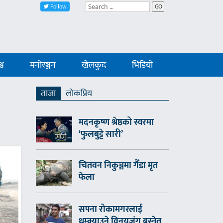
Follow
GO
्व
मनोरञ्जन
खेलकुद
भिडियो
ताजा
लाेकप्रिय
मदनकृष्ण श्रेष्ठको स्वरमा
‘फुलबुट्टे सारी’
चितवन निकुञ्जमा गैँडा मृत
फेला
सपना रोकामगरलाई
धम्क्याउने विनयजंग बस्नेत