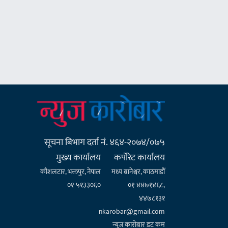
सूचना बिभाग दर्ता नं. ४६४-२०७४/०७५
मुख्य कार्यालय
कर्पाेरेट कार्यालय
कौशलटार, भक्तपुर, नेपाल
मध्य बानेश्वर, काठमाडौँ
०१-५१३३०६०
०१-४४७१४६८,
४४७८१३१
nkarobar@gmail.com
न्युज कारोबार डट कम