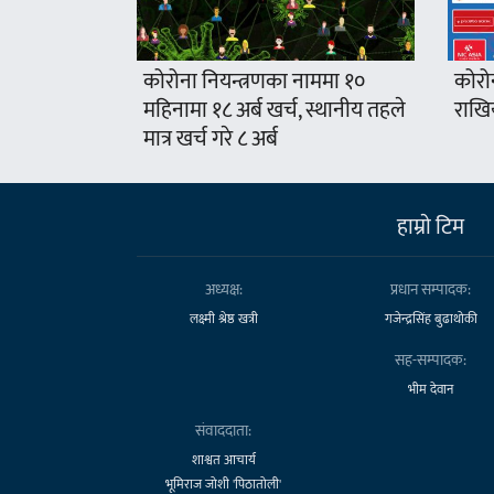
कोरोना नियन्त्रणका नाममा १०
कोरो
महिनामा १८ अर्ब खर्च, स्थानीय तहले
राखिय
मात्र खर्च गरे ८ अर्ब
हाम्राे टिम
अध्यक्ष:
प्रधान सम्पादक:
लक्ष्मी श्रेष्ठ खत्री
गजेन्द्रसिंह बुढाथोकी
सह-सम्पादक:
भीम देवान
संवाददाता:
शाश्वत आचार्य
भूमिराज जोशी 'पिठातोली'