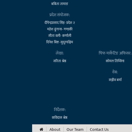
बबिता तामाङ
प्रदेश संयोजक:
दीपेन्द्रप्रसाद सिंह- प्रदेश २
महेश ढुंगाना- गण्डकी
सीता वली- कर्णाली
दिनेश बिष्ट- सुदूरपश्चिम
लेखा:
चिफ मार्केटिङ अफिसर:
सरिता श्रेष्ठ
कोमल तिम्सिना
वेब:
सञ्जीव बर्मा
निर्देशक:
कविदास श्रेष्ठ
About
Our Team
Contact Us