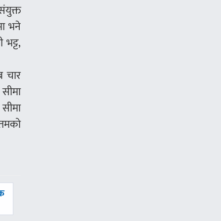
ंयुक्त
मा भने
 भट्ट,
ब चार
ा सीमा
ा सीमा
गौतमको
यक