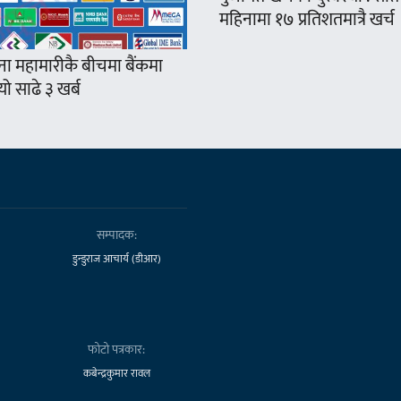
महिनामा १७ प्रतिशतमात्रै खर्च
ना महामारीकै बीचमा बैंकमा
ो साढे ३ खर्ब
सम्पादक:
डुन्डुराज आचार्य (डीआर)
फोटो पत्रकार:
कबेन्द्रकुमार रावल