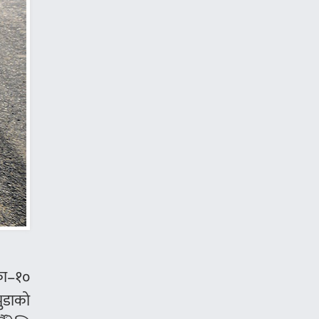
िका–१०
भुडाको