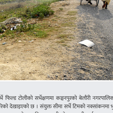
्भे फिल्ड टोलीको सर्भेक्षणमा कञ्चनपुरको बेलौरी नगरपाल
परेको देखाइएको छ । संयुक्त सीमा सर्भे टिमको नक्सांकनमा 