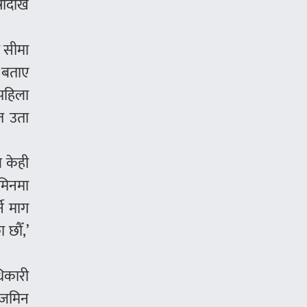
ौंदेखि
ा सीमा
ो बताए
पहिला
 त उता
े केही
जमिनमा
ने माग
 छौँ,’
धिकारी
ो जमिन