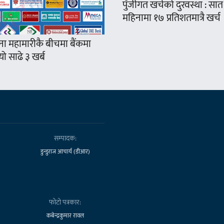
पुँजीगत खर्चको दुरवस्था : सात
महिनामा १७ प्रतिशतमात्रै खर्च
ना महामारीकै बीचमा बैंकमा
ो साढे ३ खर्ब
सम्पादक:
डुन्डुराज आचार्य (डीआर)
फोटो पत्रकार:
कबेन्द्रकुमार रावल