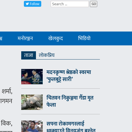
Follow
GO
्व
मनोरञ्जन
खेलकुद
भिडियो
ताजा
लाेकप्रिय
मदनकृष्ण श्रेष्ठको स्वरमा
‘फुलबुट्टे सारी’
र्मा,
चितवन निकुञ्जमा गैँडा मृत
्यागमन
फेला
र विक,
सपना रोकामगरलाई
धम्क्याउने विनयजंग बस्नेत