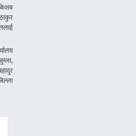
, केशव
 ठाकुर
ाललाई
र्यालय
ुम्ला,
हादुर
जिल्ला