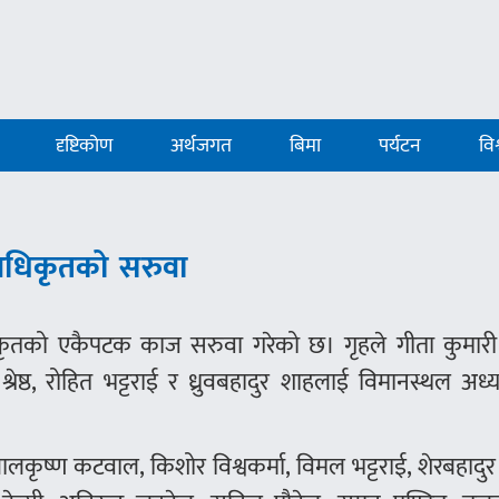
दृष्टिकोण
अर्थजगत
बिमा
पर्यटन
विश
 अधिकृतको सरुवा
िकृतको एकैपटक काज सरुवा गरेको छ। गृहले गीता कुमारी श
्रेष्ठ, रोहित भट्टराई र ध्रुवबहादुर शाहलाई विमानस्थल अध
, बालकृष्ण कटवाल, किशोर विश्वकर्मा, विमल भट्टराई, शेरबहादु