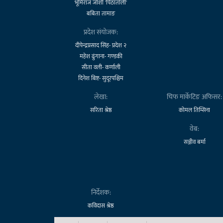
भूमिराज जोशी 'पिठातोली'
बबिता तामाङ
प्रदेश संयोजक:
दीपेन्द्रप्रसाद सिंह- प्रदेश २
महेश ढुंगाना- गण्डकी
सीता वली- कर्णाली
दिनेश बिष्ट- सुदूरपश्चिम
लेखा:
चिफ मार्केटिङ अफिसर:
सरिता श्रेष्ठ
कोमल तिम्सिना
वेब:
सञ्जीव बर्मा
निर्देशक:
कविदास श्रेष्ठ