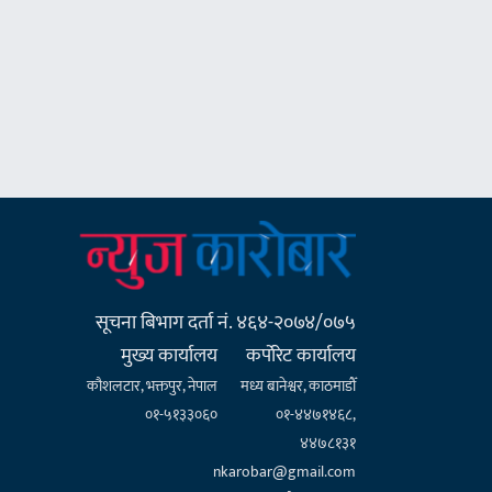
सूचना बिभाग दर्ता नं. ४६४-२०७४/०७५
मुख्य कार्यालय
कर्पाेरेट कार्यालय
कौशलटार, भक्तपुर, नेपाल
मध्य बानेश्वर, काठमाडौँ
०१-५१३३०६०
०१-४४७१४६८,
४४७८१३१
nkarobar@gmail.com