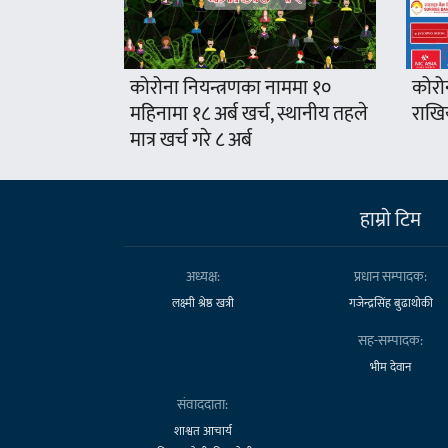
कोरोना नियन्त्रणका नाममा १०
कोरो
महिनामा १८ अर्ब खर्च, स्थानीय तहले
राखिय
मात्र खर्च गरे ८ अर्ब
हाम्राे टिम
अध्यक्ष:
प्रधान सम्पादक:
लक्ष्मी श्रेष्ठ खत्री
गजेन्द्रसिंह बुढाथोकी
सह-सम्पादक:
भीम देवान
संवाददाता:
शाश्वत आचार्य