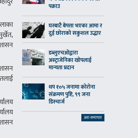
बहादुर
पक्राउ
 इलाका
घरबाटै बेपत्ता भएका आमा र
दुई छोराको सकुशल उद्धार
र्खेत,
रशासन
डब्लुएचओद्वारा
अस्ट्राजेनिका खोपलाई
्रशासन
मान्यता प्रदान
नेतलाई
थप १०५ जनामा कोरोना
संक्रमण पुष्टि, ९९ जना
र्यालय
डिस्चार्ज
र्यालय
अरु समाचार
्रशासन