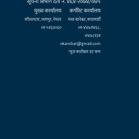
सूचना बिभाग दर्ता नं. ४६४-२०७४/०७५
मुख्य कार्यालय
कर्पाेरेट कार्यालय
कौशलटार, भक्तपुर, नेपाल
मध्य बानेश्वर, काठमाडौँ
०१-५१३३०६०
०१-४४७१४६८,
४४७८१३१
nkarobar@gmail.com
न्युज कारोबार डट कम