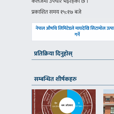
कलेजमा उपचार भइरहेको छ ।
प्रकाशित समय १५:१७ बजे
पछिल्लाे
नेपाल औषधि लिमिटेडले माघदेखि सिटामोल उत्प
-
गर्ने
प्रतिक्रिया दिनुहोस्
सम्बन्धित शीर्षकहरु