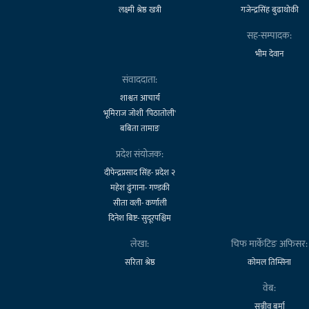
लक्ष्मी श्रेष्ठ खत्री
गजेन्द्रसिंह बुढाथोकी
सह-सम्पादक:
भीम देवान
संवाददाता:
शाश्वत आचार्य
भूमिराज जोशी 'पिठातोली'
बबिता तामाङ
प्रदेश संयोजक:
दीपेन्द्रप्रसाद सिंह- प्रदेश २
महेश ढुंगाना- गण्डकी
सीता वली- कर्णाली
दिनेश बिष्ट- सुदूरपश्चिम
लेखा:
चिफ मार्केटिङ अफिसर:
सरिता श्रेष्ठ
कोमल तिम्सिना
वेब:
सञ्जीव बर्मा