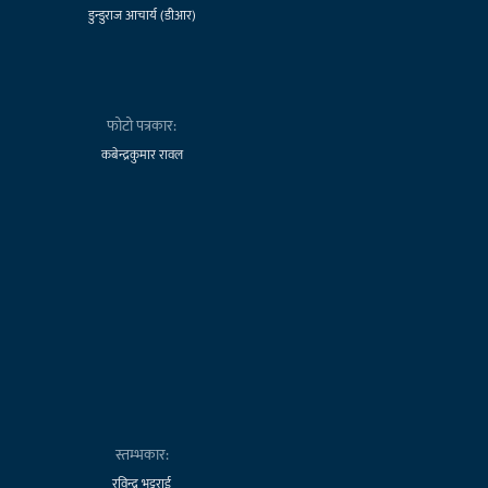
डुन्डुराज आचार्य (डीआर)
फोटो पत्रकार:
कबेन्द्रकुमार रावल
स्तम्भकार:
रविन्द्र भट्टराई