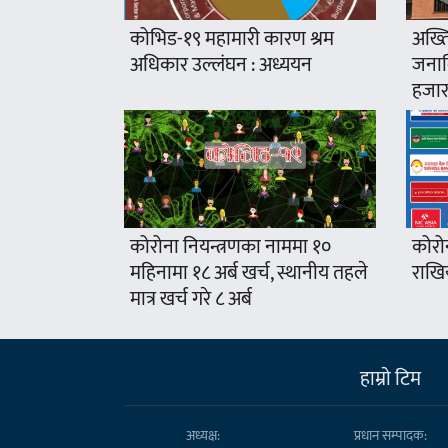
कोभिड-१९ महामारी कारण श्रम
अख्ति
अधिकार उल्लंघन : अध्ययन
जनावि
हजार
कोरोना नियन्त्रणका नाममा १०
कोरो
महिनामा १८ अर्ब खर्च, स्थानीय तहले
राखिय
मात्र खर्च गरे ८ अर्ब
हाम्राे टिम
अध्यक्ष:
प्रधान सम्पादक: