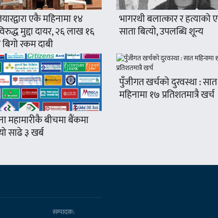
यारद्वारा एकै महिनामा १४
भागरथी बलात्कार र हत्याको 
रुद्ध मुद्दा दायर, २६ लाख १६
साता बित्यो, उपलब्धि शून्य
 बिगो रकम दाबी
पुँजीगत खर्चको दुरवस्था : सात
महिनामा १७ प्रतिशतमात्रै खर्च
ना महामारीकै बीचमा बैंकमा
ो साढे ३ खर्ब
सम्पादक: