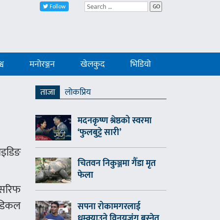
Follow
GO
्व
मनोरञ्जन
खेलकुद
भिडियो
ताजा
लाेकप्रिय
मदनकृष्ण श्रेष्ठको स्वरमा
‘फुलबुट्टे सारी’
ाइडिङ
चितवन निकुञ्जमा गैँडा मृत
फेला
 सरिफ
मेडिकल
सपना रोकामगरलाई
धम्क्याउने विनयजंग बस्नेत